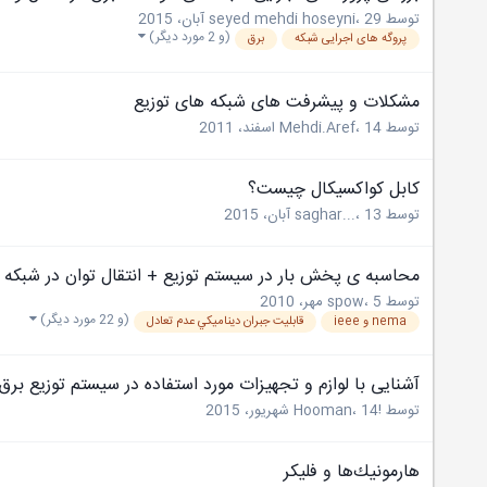
توسط
29 آبان، 2015
،
seyed mehdi hoseyni
(و 2 مورد دیگر)
پروگه های اجرایی شبکه
برق
مشکلات و پیشرفت های شبکه های توزیع
توسط
14 اسفند، 2011
،
Mehdi.Aref
کابل کواکسیکال چیست؟
توسط
13 آبان، 2015
،
saghar...
محاسبه ی پخش بار در سیستم توزیع + انتقال توان در شبکه 
توسط
5 مهر، 2010
،
spow
(و 22 مورد دیگر)
nema و ieee
قابليت جبران ديناميکي عدم تعادل
آشنایی با لوازم و تجهیزات مورد استفاده در سیستم توزیع برق
توسط
!Hooman
14 شهریور، 2015
،
هارمونيك‌ها و فلیکر