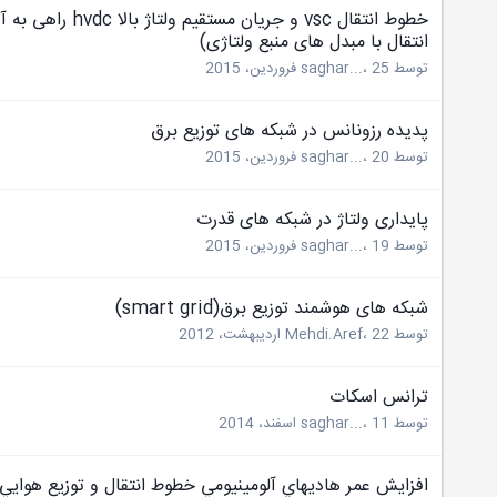
خطوط انتقال vsc و جریان مستقیم 
انتقال با مبدل های منبع ولتاژی)
توسط
25 فروردین، 2015
،
saghar...
پدیده رزونانس در شبکه های توزیع برق
توسط
20 فروردین، 2015
،
saghar...
پایداری ولتاژ در شبکه های قدرت
توسط
19 فروردین، 2015
،
saghar...
شبكه های هوشمند توزیع برق(smart grid)
توسط
22 اردیبهشت، 2012
،
Mehdi.Aref
ترانس اسکات
توسط
11 اسفند، 2014
،
saghar...
افزايش عمر هاديهاي آلومينيومي خطوط انتقال و توزيع هوايي 