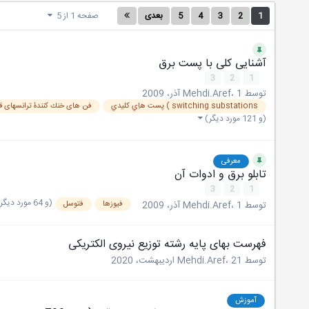
1
2
3
4
5
بعدی
صفحه 1 از 5
آشنایی کلی با پست برق
3
2
1
توسط
1 آذر، 2009
،
Mehdi.Aref
switching substations ) پست هاِي کليدي
فن های خنك كنندۀ ترانسهای 
(و 121 مورد دیگر)
معرفی
تابلو برق و ادوات آن
3
2
1
(و 64 مورد دیگر)
فیوزها
فتوسل
توسط
1 آذر، 2009
،
Mehdi.Aref
فهرست بهای پایه رشته توزیع نیروی الکتریکی
توسط
21 اردیبهشت، 2020
،
Mehdi.Aref
آموزش