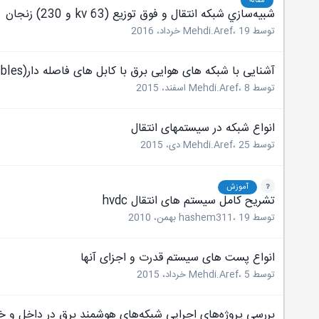
مقاله
شبيه‌سازي شبكه انتقال و فوق توزيع (kv 63 و 230) زنجان
توسط
19 خرداد، 2016
،
Mehdi.Aref
آشنایی با شبکه های هوایی برق با کابل های فاصله دار(Space Cables)
توسط
8 اسفند، 2015
،
Mehdi.Aref
انواع شبکه در سیستمهای انتقال
توسط
25 دی، 2015
،
Mehdi.Aref
آموزش
تشریح کامل سیستم های انتقال hvdc
توسط
19 بهمن، 2010
،
hashem311
انواع پست های سیستم قدرت و اجزای آنها
توسط
5 خرداد، 2015
،
Mehdi.Aref
بررسی پروژه‌های اجرایی شبکه‌های هوشمند برق در داخل و خا