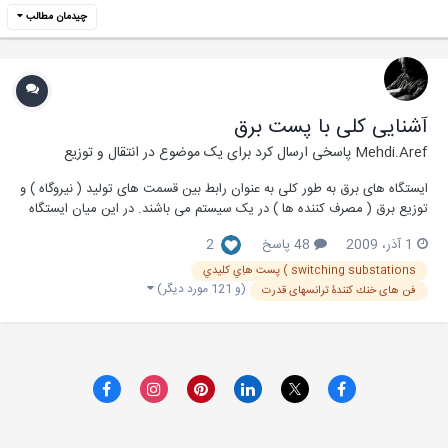
چیدمان مطالب
آشنایی کلی با پست برق
Mehdi.Aref
پاسخی ارسال کرد برای یک موضوع در
انتقال و توزیع
ایستگاه های برق به طور کلی به عنوان رابط بین قسمت های تولید ( نیروگاه ) و
توزیع برق ( مصرف کننده ها ) در یک سیستم می باشند. در این میان ایستگاه
های فوق توزیع نیز به عنوان نقش ارتباط دهنده انتقال نیروی برق و توزیع برق
1 آذر، 2009
48 پاسخ
2
می باشند. مقاله زیر به صورت PDF در مورد آشنایی کلی با پست ها می باشد
که...
switching substations ) پست هاِي کليدي
(و 121 مورد دیگر)
فن های خنك كنندۀ ترانسهای قدرت