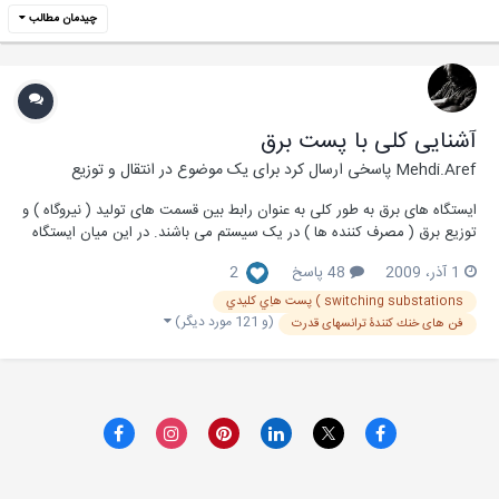
چیدمان مطالب
آشنایی کلی با پست برق
Mehdi.Aref
پاسخی ارسال کرد برای یک موضوع در
انتقال و توزیع
ایستگاه های برق به طور کلی به عنوان رابط بین قسمت های تولید ( نیروگاه ) و
توزیع برق ( مصرف کننده ها ) در یک سیستم می باشند. در این میان ایستگاه
های فوق توزیع نیز به عنوان نقش ارتباط دهنده انتقال نیروی برق و توزیع برق
1 آذر، 2009
48 پاسخ
2
می باشند. مقاله زیر به صورت PDF در مورد آشنایی کلی با پست ها می باشد
که...
switching substations ) پست هاِي کليدي
(و 121 مورد دیگر)
فن های خنك كنندۀ ترانسهای قدرت