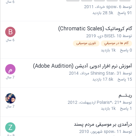
توسط
6 خرداد، 2011
،
spow
91
پاسخ
28.5k
بازدید
گام کروماتیک (Chromatic Scales)
توسط
10 دی، 2019
،
BISEl
گام ها در موسيقي
تئوری موسیقی
0
پاسخ
1k
بازدید
آموزش نرم افزار ادوبی آدیشن (Adobe Audition)
توسط
31 مرداد، 2014
،
Shining Star
15
پاسخ
17.6k
بازدید
ریـتــم
توسط
*Polaris*
21 اردیبهشت، 2012
،
1
پاسخ
1k
بازدید
درآمدی بر موسیقی مردم پسند
توسط
11 شهریور، 2010
،
spow