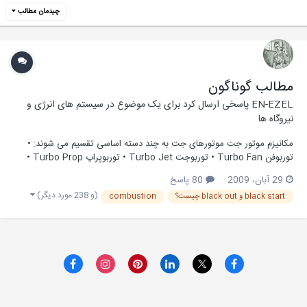
چیدمان مطالب
مطالب گوناگون
EN-EZEL
پاسخی ارسال کرد برای یک موضوع در
سیستم های انرژی و
نیروگاه ها
مکانیزم موتور جت موتورهای جت به چند دسته اساسی تقسیم می شوند: •
توربوفن Turbo Fan • توربوجت Turbo Jet • توربوپراپ Turbo Prop •
پالس جت Pulse Jet • پرشر جت Pressure Jet • رم جت Ram Jet •
29 آبان، 2009
80 پاسخ
سکرام جت Scram Jet در حقیقت، تمام موتورهای جت که توربین دارند،
(و 238 مورد دیگر)
black start و black out چیست؟
combustion
نوع پیشرفته تری از هم...