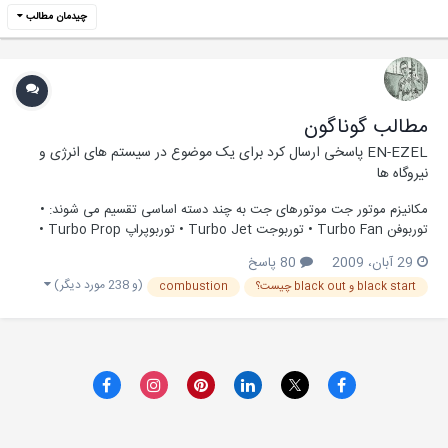
چیدمان مطالب
مطالب گوناگون
EN-EZEL
پاسخی ارسال کرد برای یک موضوع در
سیستم های انرژی و
نیروگاه ها
مکانیزم موتور جت موتورهای جت به چند دسته اساسی تقسیم می شوند: •
توربوفن Turbo Fan • توربوجت Turbo Jet • توربوپراپ Turbo Prop •
پالس جت Pulse Jet • پرشر جت Pressure Jet • رم جت Ram Jet •
29 آبان، 2009
80 پاسخ
سکرام جت Scram Jet در حقیقت، تمام موتورهای جت که توربین دارند،
(و 238 مورد دیگر)
black start و black out چیست؟
combustion
نوع پیشرفته تری از هم...