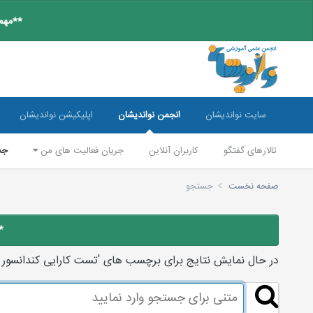
**مهم:
سایت نواندیشان
انجمن نواندیشان
اپلیکیشن نواندیشان
تالارهای گفتگو
کاربران آنلاین
جریان فعالیت های من
جس
صفحه نخست
جستجو
*
در حال نمایش نتایج برای برچسب های 'تست کارایی کندانسور نی