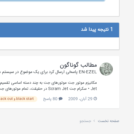
1 نتیجه پیدا شد
مطالب گوناگون
EN-EZEL
پاسخی ارسال کرد برای یک موضوع در
سیستم ها
Jet • سکرام جت Scram Jet در حقیقت، تمام موتورهای جت که توربین دارند، نوع پیشرفته تری از هم...
29 آبان، 2009
80 پاسخ
black start و black out چیست؟
صفحه نخست
جستجو