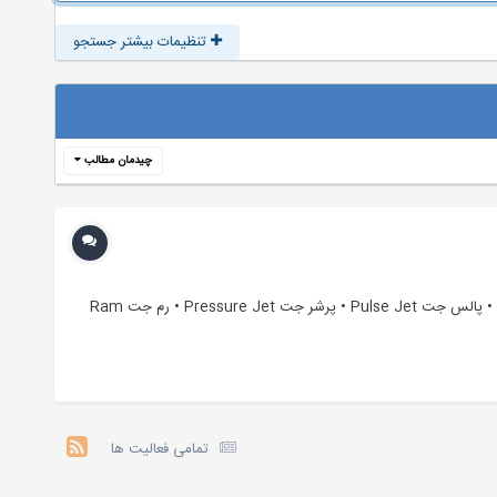
تنظیمات بیشتر جستجو
چیدمان مطالب
مکانیزم موتور جت موتورهای جت به چند دسته اساسی تقسیم می شوند: • توربوفن Turbo Fan • توربوجت Turbo Jet • توربوپراپ Turbo Prop • پالس جت Pulse Jet • پرشر جت Pressure Jet • رم جت Ram
تمامی فعالیت ها