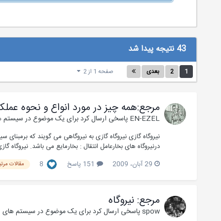
43 نتیجه پیدا شد
1
2
بعدی
صفحه 1 از 2
مرجع:همه چیز در مورد انواع و نحوه عملکرد
EN-EZEL
پاسخی ارسال کرد برای یک موضوع در
سیستم ها
نیروگاه گازی نیروگاه گازی به نیروگاهی می گویند که برمبنای 
درنیروگاه های بخارعامل انتقال : بخارمایع می باشد. نیروگاه گازی
29 آبان، 2009
151 پاسخ
8
مقالات مرتبط
مرجع: نیروگاه
spow
پاسخی ارسال کرد برای یک موضوع در
سیستم های انر