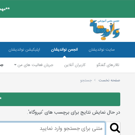
**مهم:
سایت نواندیشان
انجمن نواندیشان
اپلیکیشن نواندیشان
تالارهای گفتگو
کاربران آنلاین
جریان فعالیت های من
جس
صفحه نخست
جستجو
*
در حال نمایش نتایج برای برچسب های 'نیروگاه'.