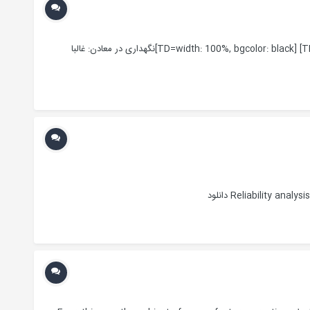
[TABLE=width: 559] [TR] [TD=width: 559][TABLE=width: 559] [TR] [TD=width: 559]تاسیسات و مراحل مختلف معدنی[/TD] [/TR] [TR] [TD=width: 100%, bgcolor: black]نگهداری در معادن: غالبا