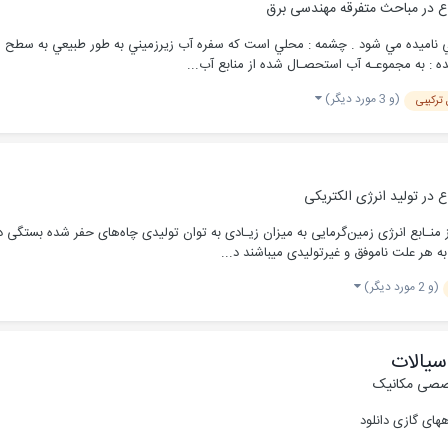
ع در
مباحث متفرقه مهندسی برق
 ناميده مي شود . چشمه : محلي است كه سفره آب زيرزميني به طور طبيعي به سطح زمين ر
 : به مجموعـه آب استحصـال شده از منابع آب...
(و 3 مورد دیگر)
ترکیبی
ع در
تولید انرژی الکتریکی
ت ناموفق و غیرتولیدی می‎باشند د...
(و 2 مورد دیگر)
سیالات
صصی مکانیک
های گازی دانلود