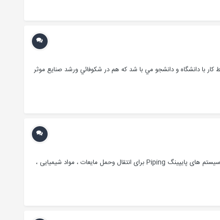
كار با دانشگاه و دانشجو مي با شد كه هم در شكوفائي ورشد صنايع موثر
لوله ، تیوب و اتصالات لوله ، تیوب و اتصالات در کارخانه های شیمیایی ، کارخانه های تولید کاغذ، کارخانه های تولید مواد غذایی ودیگر صنایع مشابه از سیستم های پایپینگ Piping برای انتقال وحمل مایعات ، مواد شیمیایی ،