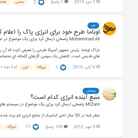
7 دی، 2015
1 پاسخ
2
منحنی
مغنا
خبر
اوباما طرح خود برای انرژی پاک را اعلام ک
Mohammad-Ali
پاسخی ارسال کرد برای یک موضوع در
عل
باراک اوباما، رئیس جمهور آمریکا طرحی را معرفی کرده که آن ر
های قدیمی است، کاهش یک سومی گازهای گلخانه ای متصاعد شده از نیروگاه
(و 2 مورد دیگر)
6 آبان، 2015
1
نیروگاه
کربن
پرسش
منبع آینده انرژی کدام است؟
M!Zare
پاسخی ارسال کرد برای یک موضوع در
سیستم های ا
بنظر شما در 50 سال اخیر کدامیک از منابع انرژی نام برده شده، منبع اصلی انرژی جهان است؟دلیل شما برای این انتخاب چیست؟
9 مهر، 2012
109 پاسخ
17
نیروگاه