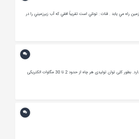
اه مي يابد . قنات : تونلي است تقريباً افقي كه آب زيرزميني را در
قیمت جهانی برق تولیدی از زمین گرمایی : هزینه بهره‎برداری از منـابع انرژی زمین‌گرمایی به میزان زیـادی به توان تولیدی چاه‌های حفر شده بستگی دارد. بطور کلی توان تولیدی هر چاه از حدود 2 تا 30 مگاوات الکتریکی