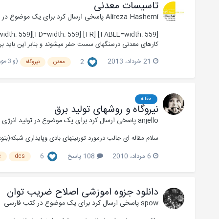
تاسیسات معدنی
Alireza Hashemi
پاسخی ارسال کرد برای یک موضوع در
ت
کارهای معدنی درسنگهای سست حفر میشوند و بنابر این باید برای جلوگیری از ریزش سنگها 
(و 3 مورد دیگر)
21 خرداد، 2013
2
معدن
نیروگاه
مقاله
نیروگاه و روشهای تولید برق
anjello
پاسخی ارسال کرد برای یک موضوع در
تولید انرژی 
سلام مقاله ای جالب درمورد توربینهای بادی وپایداری شبکه(بنوعی تولید پراکنده)  connected small wind turbine power electronics
6 مرداد، 2010
108 پاسخ
6
c
dcs
دانلود جزوه اموزشی اصلاح ضریب توان
spow
پاسخی ارسال کرد برای یک موضوع در
کتب فارسی