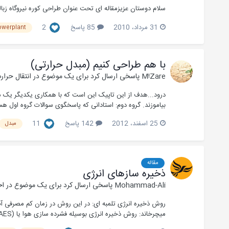
سلام دوستان عزیزمقاله ای تحت عنوان طراحی کوره نیروگاه زباله 
31 مرداد، 2010
85 پاسخ
2
owerplant
با هم طراحی کنیم (مبدل حرارتی)
M!Zare
پاسخی ارسال کرد برای یک موضوع در
انتقال حرار
درود...هدف از این تاپیک این است که با همکاری یکدیگر یک مب
بیاموزند. گروه دوم: استادانی که پاسخگوی سوالات گروه اول هستند
25 اسفند، 2012
142 پاسخ
11
مبدل
مقاله
ذخیره سازهای انرژی
Mohammad-Ali
پاسخی ارسال کرد برای یک موضوع در
اخ
روش ذخیره انرژی تلمبه ای: در این روش در زمان کم مصرفی آب پش
می‏چرخاند: روش ذخیره انرژی بوسیله فشرده سازی هوا یا Compressed Air Energy Storage (CAES):...