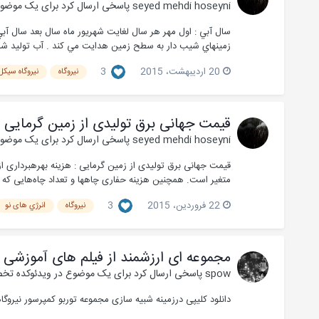
seyed mehdi hoseyni
پاسخی ارسال کرد برای یک موضو
سال آبي : اول مهر هر سال لغايت شهريور ماه سال بعد سال آبي
زمينهاي شيب دار به سطح زمين هدايت مي كند . آب توليد شده
20 اردیبهشت، 2015
3
نیروگاه
نیروگاه سیکل 
قیمت جهانی برق تولیدی از زمین گرمایی
seyed mehdi hoseyni
پاسخی ارسال کرد برای یک موضو
متغیر است. همچنین هزینه حفاری چاهها و تعداد چاه‌هایی که به هر عل
22 فروردین، 2015
3
نیروگاه
انرژي های نو
مجموعه ای ارزشمند از فیلم های آموزشی 
spow
پاسخی ارسال کرد برای یک موضوع در
ویدئوکده تخ
دانلود کلیپی درزمینه شبیه سازی مجموعه توربو کمپرسور نیروگاه