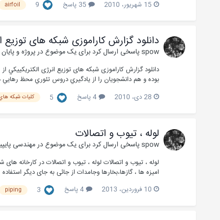
15 شهریور، 2010
35 پاسخ
9
airfoil
دانلود گزارش کاراموزی شبکه های توزیع ا
spow
پاسخی ارسال کرد برای یک موضوع در
پروژه و پایان 
دانلود گزارش کاراموزی شبکه های توزیع انرژی الکتریکیيكي از
بوده و هم دانشجويان را از يادگيري دروس تئوري محظ رهايي داده 
28 دی، 2010
4 پاسخ
5
كليات شبكه هاي 
لوله ، تیوب و اتصالات
spow
پاسخی ارسال کرد برای یک موضوع در
مهندسی پایپی
امیزه ها ، گازها،بخارها وجامدات از جائی به جای دیگر استفاده میشود.
10 فروردین، 2013
4 پاسخ
3
piping