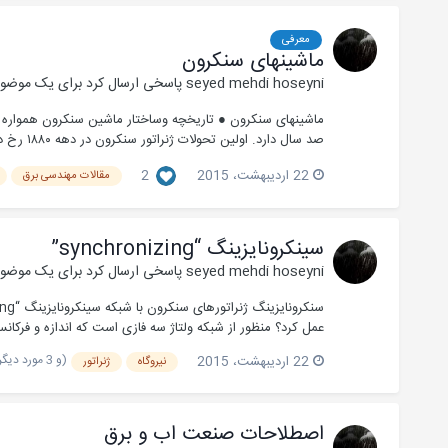
معرفی
ماشینهای سنکرون
seyed mehdi hoseyni
پاسخی ارسال کرد برای یک موضو
ماشینهای سنکرون ● تاریخچه وساختار ماشین سنکرون همواره یک
صد سال دارد. اولین تحولات ژنراتور سنکرون در دهه ۱۸۸۰ رخ داد. در نمونه های اولیه مانند ماشی...
22 اردیبهشت، 2015
2
مقالات مهندسی برق
سینکرونایزینگ “synchronizing”
seyed mehdi hoseyni
پاسخی ارسال کرد برای یک موضو
عمل کرد؟ منظور از شبکه ولتاژ سه فازی است که اندازه و فرکا
(و 3 مورد دیگر)
22 اردیبهشت، 2015
نیروگاه
ژنراتور
اصطلاحات صنعت اب و برق