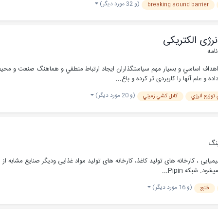
(و 32 مورد دیگر)
breaking sound barrier
نرژی الکتریکی
نامه
 اهداف اساسي و بسيار مهم سياستگذاران ايجاد ارتباط منطقي و هماهنگ صنعت و محيط 
و علم آنها را كاربردي تر كرده و باع...
(و 20 مورد دیگر)
توزيع انرژي
كابل كشي زميني
نگ
 شبکه Pipin...
(و 16 مورد دیگر)
فلنج