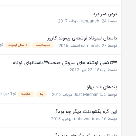
قرص سر درد
توسط
24 مرداد، 2017
،
Hanaaneh
داستان لیموناد نوشته‌ی ریموند کارور
(و 1 مورد دیگ
مینیمالیسم
داستان لیموناد
توسط
27 اسفند، 2016
،
sam arch
**تاکسی نوشته های سروش صحت**داستانهای کوتاه.
توسط
ترانه18
،
22 تیر، 2012
پندهای قند پهلو
(و 1 مورد دیگر)
پند
حکایت
توسط
5 مرداد، 2013
،
Just Mechanic
این گره بگشودنت دیگر چه بود؟
توسط
16 بهمن، 2013
،
mohitzist iran