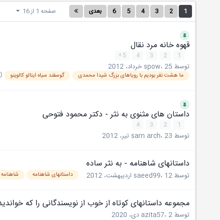
1
2
3
4
5
6
بعدی
صفحه 1 از 16
قهوه خانه مرد نقال
5
4
3
2
1
توسط
25 خرداد، 2012
،
spow
(و 11 م
ما هشت نفر بودیم با رویاهای بزرگ شیدا محمدی
گوسفند سياه ‌ایتالو كالوينو
داستان های مثنوی به نثر - دکتر محمود فتوحی
4
3
2
1
توسط
23 تیر، 2012
،
sam arch
داستانهای شاهنامه - به نثر ساده
داستانهای شاهنامه
شاهنامه ب
توسط
12 اردیبهشت، 2012
،
saeed99
مجموعه داستانهای کوتاه از خوب از نویسندگانی را که خواندید
توسط
2 دی، 2020
،
azita57