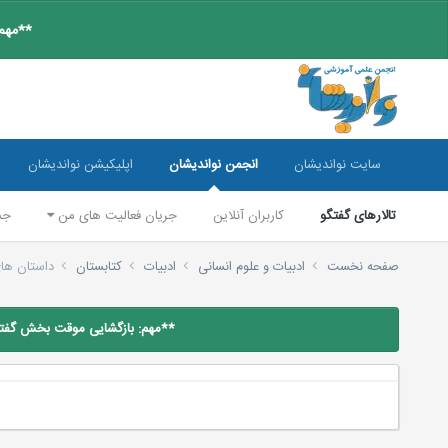
**مهم:
سایت نواندیشان
انجمن نواندیشان
اپلیکیشن نواندیشان
تالارهای گفتگو
کاربران آنلاین
جریان فعالیت های من
جس
صفحه نخست
ادبیات و علوم انسانی
ادبیات
کتابستان
داستان های
**مهم: بازگشایی موقت بخش گفتگو