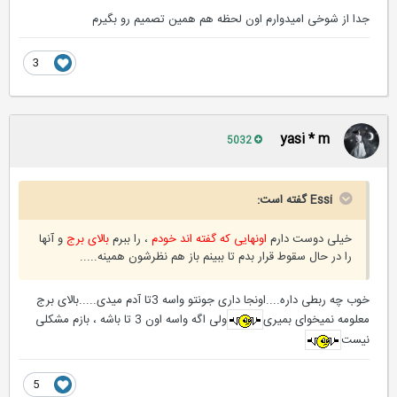
جدا از شوخی امیدوارم اون لحظه هم همین تصمیم رو بگیرم
3
yasi * m
5032
Essi گفته است:
خیلی دوست دارم
اونهایی که گفته اند خودم
، را ببرم
بالای برج
و آنها
را در حال سقوط قرار بدم تا ببینم باز هم نظرشون همینه.....
خوب چه ربطی داره....اونجا داری جونتو واسه 3تا آدم میدی.....بالای برج
معلومه نمیخوای بمیری
ولی اگه واسه اون 3 تا باشه ، بازم مشکلی
نیست
5