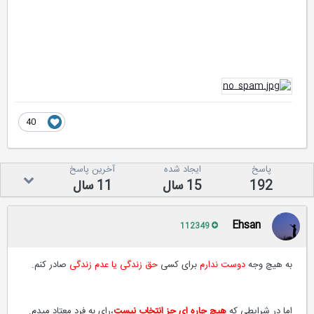
40
پاسخ
ایجاد شده
آخرین پاسخ
192
15 سال
11 سال
Ehsan
112349
به هیچ وجه
دوست ندارم
برای کسی
حق زندگی یا عدم زندگی
صادر کنم.
اما در شرایطی که
هیچ چاره ای جز انتخاب نیست
،رای به فرد معتاد میدم.