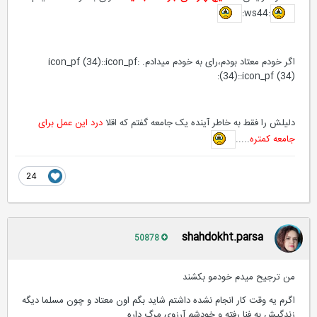
:ws44:
اگر خودم معتاد بودم،رای به خودم میدادم. :icon_pf (34)::icon_pf
(34)::icon_pf (34):
دلیلش را فقط به خاطر آینده یک جامعه گفتم که اقلا
درد این عمل برای
جامعه کمتره
.....
24
shahdokht.parsa
50878
من ترجیح میدم خودمو بکشند
اگرم یه وقت کار انجام نشده داشتم شاید بگم اون معتاد و چون مسلما دیگه
زندگیش به فنا رفته و خودشم آرزوی مرگ داره