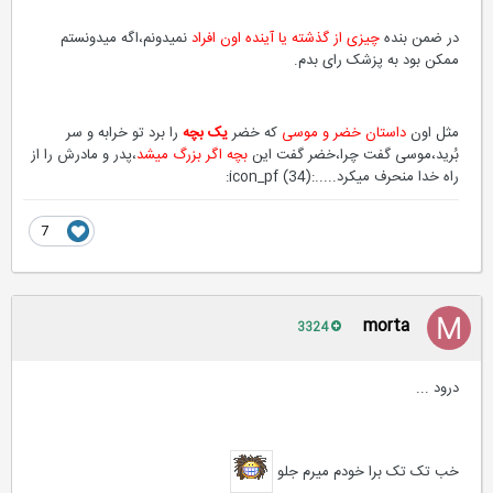
در ضمن بنده
چیزی از گذشته یا آینده اون افراد
نمیدونم،اگه میدونستم
ممکن بود به پزشک رای بدم.
مثل اون
داستان خضر و موسی
که خضر
یک بچه
را برد تو خرابه و سر
بُرید،موسی گفت چرا،خضر گفت این
بچه اگر بزرگ میشد
،پدر و مادرش را از
راه خدا منحرف میکرد.....:icon_pf (34):
7
morta
3324
درود ...
خب تک تک برا خودم میرم جلو