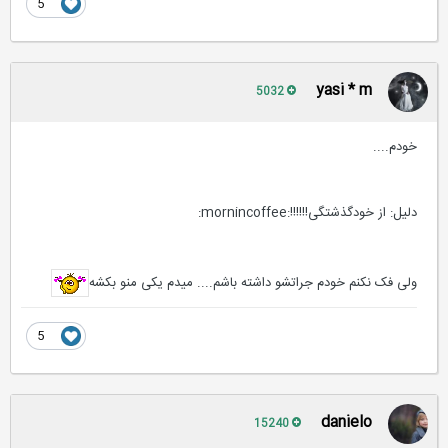
5
yasi * m
5032
خودم....
دلیل: از خودگذشتگی!!!!!!:mornincoffee:
ولی فک نکنم خودم جراتشو داشته باشم.... میدم یکی منو بکشه
5
danielo
15240