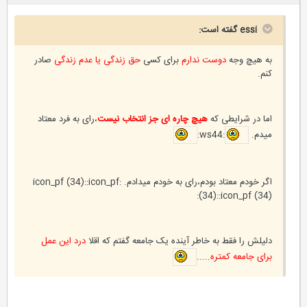
essi گفته است:
به هیچ وجه
دوست ندارم
برای کسی
حق زندگی یا عدم زندگی
صادر
کنم.
اما در شرایطی که
هیچ چاره ای جز انتخاب نیست
،رای به فرد معتاد
میدم.
:ws44:
اگر خودم معتاد بودم،رای به خودم میدادم. :icon_pf (34)::icon_pf
(34)::icon_pf (34):
دلیلش را فقط به خاطر آینده یک جامعه گفتم که اقلا
درد این عمل
برای جامعه کمتره
.....