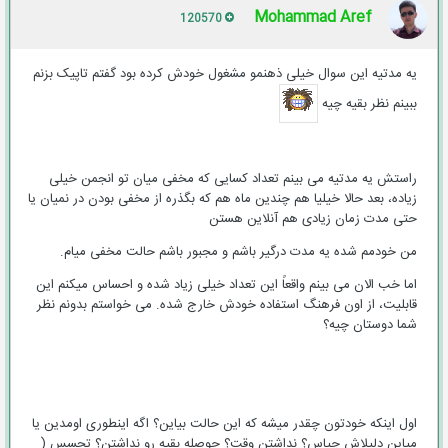
Mohammad Aref
120570
یه مدتیه این سوال خیلی ذهنمو مشغول خودش کرده بود گفتم تاپیک بزنم
ببینم نظر بقیه چیه
راستش یه مدتیه می بینم تعداد کسایی که مخفی میان تو انجمن خیلی
زیاده، بعد حالا خیلیا هم چندین ماه هم که بگذره از مخفی بودن در نمیان یا
حتی مدت زمان زیادی هم آنلاین هستن
من خودمم شده یه مدت درگیر باشم و مجبور باشم حالت مخفی میام.
اما خب الان می بینم واقعاً این تعداد خیلی زیاد شده و احساس میکنم این
قابلیت، از اون فرهنگ استفاده خودش خارج شده. می خواستم بدونم نظر
شما دوستان چیه؟
اول اینکه خودتون چقدر میشه که این حالت بیاین؟ اگه اینطوری اومدین یا
میاین دلیلاش چیاس؟ نداشتن وقت؟ حوصله بقیه رو نداشتن؟ تجسس (