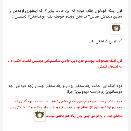
اول اینکه خودتون چقدر میشه که این حالت بیاین؟ اگه اینطوری اومدین یا
میاین دلیلاش چیاس؟ نداشتن وقت؟ حوصله بقیه رو نداشتن؟ تجسس (
)؟ کلاس گذاشتن یا ...
اول اینکه هیچوقت.نیومدم چون دلیل خاصی نداشتم،این تجسس گفتنت انگیزه داد
یه امتحان کنمش،
دوم اینکه این حالت زیاد مخفی بودن و زیاد مخفی اومدن (چه خودتون چه
دوستاتون) رو درست میدونین؟ چرا؟
دوم اینکه درست نمی دونم چون زیادم مخفی نیستا یه بار خودت بهم گفتی که
مدیرای ارشد میبینن،تازه اونام نبینن تو میبینی و از اونجایی که همیشه هستی من
مخفی بیام یا نه تو می بینی پس زیاد هم مخفی نیست