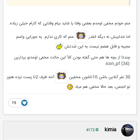
منم خودم مخفی اومدم بعضی وقتا یا شاید بیام وقتایی که کارام خیلی زیاده.
اما خداییش نه دیگه انقدر
منم که کاری ندارم. یه جورایی واسم
عجیبه و قابل هضم نیست به این شدتش
چندتا از بچه ها هم حتی گفته بودن کلاً این حالت مخفی اومدنو بردارین
:icon_pf (34):
30 نفر آنلاین باشن 10تاشون مخفین
آخه طرف 2تا پست نزده هنوز
تو انجمن، بعد حالا مخفی هم میاد
19
kimia
4172