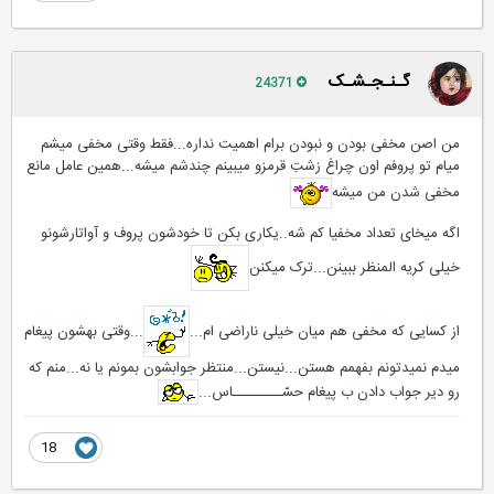
گـنـجـشـک
24371
من اصن مخفی بودن و نبودن برام اهمیت نداره...فقط وقتی مخفی میشم
میام تو پروفم اون چراغ زشتِ قرمزو میبینم چندشم میشه...همین عامل مانع
مخفی شدن من میشه
اگه میخای تعداد مخفیا کم شه..یکاری بکن تا خودشون پروف و آواتارشونو
خیلی کریه المنظر ببینن...ترک میکنن
از کسایی که مخفی هم میان خیلی ناراضی ام...
...وقتی بهشون پیغام
میدم نمیدتونم بفهمم هستن...نیستن...منتظر جوابشون بمونم یا نه...منم که
رو دیر جواب دادن ب پیغام حسّـــــــــاس...
18