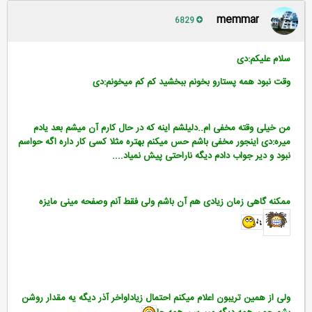
memmar
6829
سلام علیکم:دی
وقت نبود همه پستارو بخونم ببخشید کم کم میخونم:دی
من خیلی وقته مخفی ام..دلیلشم اینه که در حال کارم آن میشم بعد یادم
میره:دی اینجور مخفی باشم حس میکنم بهتره مثلا کسی کار داره اگه حواسم
نبود و دیر جواب دادم دیگه ناراحتی پیش نمیاد....
ممکنه گاهی زمان زیادی هم آن باشم ولی فقط آنم وصفحه مینی مایزه
ولی از همین تریبون اعلام میکنم احتمال زیاداواخر آذر دیگه یه مقدار روشن