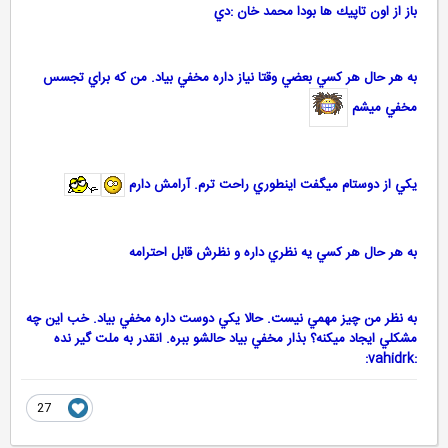
باز از اون تاپيك ها بودا محمد خان :دي
به هر حال هر كسي بعضي وقتا نياز داره مخفي بياد. من كه براي تجسس
مخفي ميشم
يكي از دوستام ميگفت اينطوري راحت ترم. آرامش دارم
به هر حال هر كسي يه نظري داره و نظرش قابل احترامه
به نظر من چيز مهمي نيست. حالا يكي دوست داره مخفي بياد. خب اين چه
مشكلي ايجاد ميكنه؟ بذار مخفي بياد حالشو ببره. انقدر به ملت گير نده
:vahidrk:
27