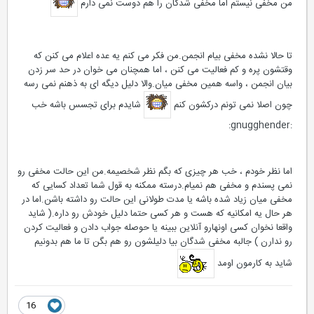
من مخفی نیستم اما مخفی شدگان را هم دوست نمی دارم
تا حالا نشده مخفی بیام انجمن.من فکر می کنم یه عده اعلام می کنن که
وقتشون پره و کم فعالیت می کنن ، اما همچنان می خوان در حد سر زدن
بیان انجمن ، واسه همین مخفی میان.والا دلیل دیگه ای به ذهنم نمی رسه
چون اصلا نمی تونم درکشون کنم
شایدم برای تجسس باشه خب
:gnugghender:
اما نظر خودم ، خب هر چیزی که بگم نظر شخصیمه.من این حالت مخفی رو
نمی پسندم و مخفی هم نمیام.درسته ممکنه به قول شما تعداد کسایی که
مخفی میان زیاد شده باشه یا مدت طولانی این حالت رو داشته باشن.اما در
هر حال یه امکانیه که هست و هر کسی حتما دلیل خودش رو داره.( شاید
واقعا نخوان کسی اونهارو آنلاین ببینه یا حوصله جواب دادن و فعالیت کردن
رو ندارن ) جالبه مخفی شدگان بیا دلیلشون رو هم بگن تا ما هم بدونیم
شاید به کارمون اومد
16