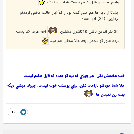
واسم عجیبه و قابل هضم نیست به این شدتش
چندتا از بچه ها هم حتی گفته بودن کلاً این حالت مخفی اومدنو
بردارین :icon_pf (34):
30 نفر آنلاین باشن 10تاشون مخفین
آخه طرف 2تا پست
نزده هنوز تو انجمن، بعد حالا مخفی هم میاد
خب هضمش نكن. هر چيزي كه بره تو معده كه قابل هضم نيست
حالا شما خودشو ناراحت نكن. براي پوستت خوب نيست. چروك ميشي ديگه
بهت زن نميدن ها
17