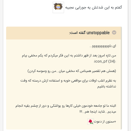
گفتم به این شدتش یه جورایی عجیبه
unstoppable گفته است:
ای باوووووووووو...
من تازه امروز بعد از ظهر داشتم به این فکر میکردم که یکم مخفی بیام
:icon_pf (34):
(همش هم تقصیر همیناس که مخفی میان...من رو وسوسه کردن)
به نظرم اغلب اوقات برای مواقعی خوبه و استفاده ازش درسته که وقت
نداشته باشیم
البته ما تو جامعه خودمون خیلی کارها رو یواشکی و دور از چشم بقیه انجام
میدیم...شاید اینجا هم...!!!
+ممنون از دعوت