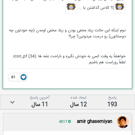
)؟ کلاس گذاشتن یا ...
دوم اینکه این حالت زیاد مخفی بودن و زیاد مخفی اومدن (چه خودتون چه
دوستاتون) رو درست میدونین؟ چرا؟
خواهشاً یه وقت کسی به خودش نگیره و ناراحت نشه ها :icon_pf (34):
لطفاً روراست هم باشیم.
81
پاسخ
ایجاد شده
آخرین پاسخ
193
12 سال
11 سال
amir ghasemiyan
4517