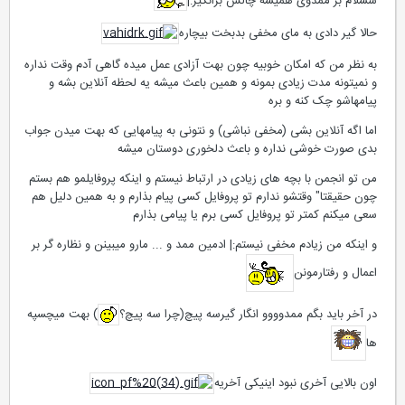
سسلام بر ممدوی همیشه چالش برانگیز:|
حالا گیر دادی به مای مخفی بدبخت بیچاره
به نظر من که امکان خوبیه چون بهت آزادی عمل میده گاهی آدم وقت نداره
و نمیتونه مدت زیادی بمونه و همین باعث میشه یه لحظه آنلاین بشه و
پیامهاشو چک کنه و بره
اما اگه آنلاین بشی (مخفی نباشی) و نتونی به پیامهایی که بهت میدن جواب
بدی صورت خوشی نداره و باعث دلخوری دوستان میشه
من تو انجمن با بچه های زیادی در ارتباط نیستم و اینکه پروفایلمو هم بستم
چون حقیقتا" وقتشو ندارم تو پروفایل کسی پیام بذارم و به همین دلیل هم
سعی میکنم کمتر تو پروفایل کسی برم یا پیامی بذارم
و اینکه من زیادم مخفی نیستم:| ادمین ممد و ... مارو میبینن و نظاره گر بر
اعمال و رفتارمونن
در آخر باید بگم ممدوووو انگار گیرسه پیچ(چرا سه پیچ؟
) بهت میچسپه
ها
اون بالایی آخری نبود اینیکی آخریه