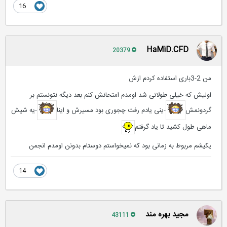
16
HaMiD.CFD
20379
من 2-3باری استفاده کردم ازش
اولیش که خیلی طولانی شد اومدم امتحانش کنم بعد دیگه نتونستم بر
گردونمش
-ینی یادم رفت چجوری بود مسیرش و اینا
-یه شیش
ماهی طول کشید تا یاد گرفتم
یکیشم مربوط به زمانی بود که نمیخواستم دوستام بدونن اومدم انجمن
14
مجید بهره مند
43111