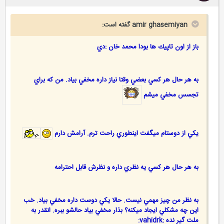
amir ghasemiyan گفته است:
باز از اون تاپيك ها بودا محمد خان :دي
به هر حال هر كسي بعضي وقتا نياز داره مخفي بياد. من كه براي
تجسس مخفي ميشم
يكي از دوستام ميگفت اينطوري راحت ترم. آرامش دارم
به هر حال هر كسي يه نظري داره و نظرش قابل احترامه
به نظر من چيز مهمي نيست. حالا يكي دوست داره مخفي بياد. خب
اين چه مشكلي ايجاد ميكنه؟ بذار مخفي بياد حالشو ببره. انقدر به
ملت گير نده :vahidrk: