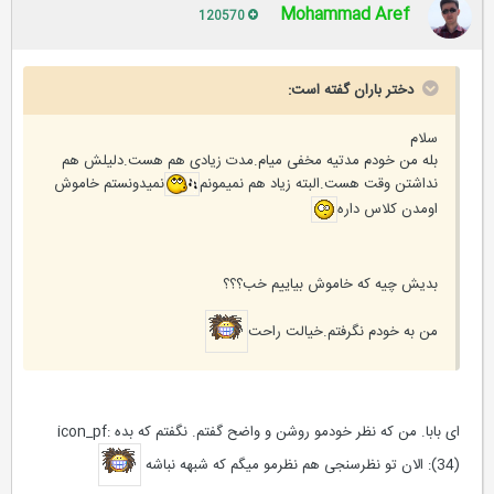
Mohammad Aref
120570
دختر باران گفته است:
سلام
بله من خودم مدتیه مخفی میام.مدت زیادی هم هست.دلیلش هم
نداشتن وقت هست.البته زیاد هم نمیمونم
نمیدونستم خاموش
اومدن کلاس داره
بدیش چیه که خاموش بیاییم خب؟؟؟
من به خودم نگرفتم.خیالت راحت
ای بابا. من که نظر خودمو روشن و واضح گفتم. نگفتم که بده :icon_pf
(34): الان تو نظرسنجی هم نظرمو میگم که شبهه نباشه