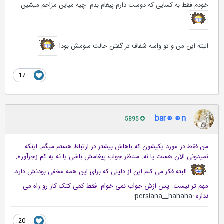
خودم فقط به کسایی که دوست دارم پیغام بدم. چیه میاین مزاحم میشین
البته این من و تو واسه شفاف تر گفتن حالت سومش بودا
17
bar☻☻n
5895
من فقط در مورد یکیشون که باهاش بیشتر در ارتباط هستم میگم. اینکه
نمیدونی الآن هست یا نه. منتظر جواب پیغامش باشی یا نه یه کم زجرآوره.
البته فکر می کنم این از دلیلی که برای این همه مخفی بودنش داره،
مهم تر نیست. پس ازش جواب نمی خوام. فقط کمی کتک کار رو راه می
ندازه.
:persiana__hahaha:
20