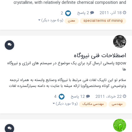
crystalline, with relatively definite chemical composition and
physical characteristics. Although coal in its rock like form is
18 آذر، 2011
2 پاسخ
2
originally organic, it is sometimes classified as a mineral کانی
عبارت است از عناصر یا ترکیب...
(و 6 مورد دیگر)
special terms of mining
معدن
اصطلاحات فنی نیروگاه
spow
پاسخی ارسال کرد برای یک موضوع در
سیستم های انرژی و نیروگاه
ها
سلام تو این تاپیک لغات فنی مرتبط با نیروگاه وصنایع وابسته به همراه ترجمه
وتوضیحی کوتاه ومختصروگویا ارائه میشه با عنایت به دامنه بسیارگسترده لغات
فنی درمهندسی مکانیک ایجاد بخش های تخصصی تر دراین راستا میتونه کمک
22 خرداد، 2011
12 پاسخ
4
خوبی برای ما درزمینه اشنایی با لغات ومعانی وتهیه لغت نامه ای مفید
ودردسترس باشه امیدوا...
(و 9 مورد دیگر)
مهندسی
مهندسی مکانیک