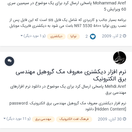
Mohammad Aref
پاسخی ارسال کرد برای یک موضوع در
سیمبین سری
60 ویرایش 5
برنامه بسیار جالب و کاربردی که شامل یک فایل sis است که این فایل پس از
نصب روی نوکیا ۵۸۰۰ N97 5530 باعث می شود به دیکشنری فابریک موبایل
شما زبان فارسی اضافه شود البته این فایل برای عزیزانی اماده شده است که
(و 1 مورد دیگر)
2 آذر، 2009
2
نوکیا
دیکشنری
روی دیکشنری گوشی خود زبان فارسی ندارند
نرم افزار دیکشنری معروف مک گروهیل مهندسی
برق الکترونیک
Mehdi.Aref
پاسخی ارسال کرد برای یک موضوع در
دانلود نرم افزارهای
مهندسی برق
نرم افزار دیکشنری معروف مک گروهیل مهندسی برق الکترونیک password:
[Hidden Content] دانلود
(و 11 مورد دیگر)
30 آبان، 2009
فرهنگ لغت الکترونیک
مهندسی برق