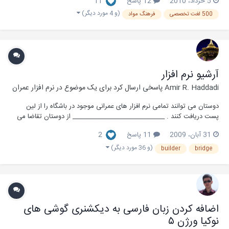
5 خرداد، 2010
12 پاسخ
11
تخصصی یکی از نقاط ضعف بسیاری از داوطلبان است. در این تاپیک 500 واژه
پرکاربرد مهندسی مواد و متالورژی...
(و 4 مورد دیگر)
500 لغت تخصصی
فرهنگ مواد
آرشیو نرم افزار
Amir R. Haddadi
پاسخی ارسال کرد برای یک موضوع در
نرم افزار عمران
دوستان می توانند تمامی نرم افزار های عمرانی موجود در باشگاه را از لین
پست دریافت کنند . ______________________________ از دوستان تقاضا می
شود برای سهولت در جست وجوی نرم افزار مطالب خودکه شامل نرم افزار های
31 آبان، 2009
11 پاسخ
2
مهندسی عمران مبی باشد در همین پست ایجاد کنند.:w73:
___________________ با تشکر...
(و 36 مورد دیگر)
builder
bridge
اضافه کردن زبان فارسی به دیکشنری گوشی های
نوکیا ورژن ۵