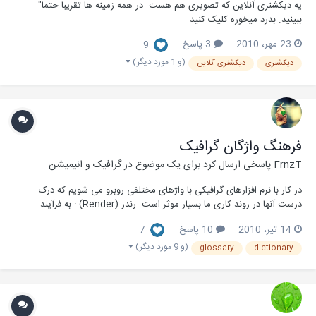
یه دیکشنری آنلاین که تصویری هم هست. در همه زمینه ها تقریبا حتما"
ببینید. بدرد میخوره کلیک کنید
23 مهر، 2010
3 پاسخ
9
(و 1 مورد دیگر)
دیکشنری
دیکشنری آنلاین
فرهنگ واژگان گرافيک
FrnzT
پاسخی ارسال کرد برای یک موضوع در
گرافیک و انیمیشن
در کار با نرم افزارهای گرافیکی با واژهای مختلفی روبرو می شویم که درک
درست آنها در روند کاری ما بسیار موثر است. رندر (Render) : به فرآیند
ساخت تصاویر دو بعدی از روی اجسام سه بعدی اطلاق میشود که شامل عملیات
14 تیر، 2010
10 پاسخ
7
تبدیل هندسی ، نور پردازی و برش میباشد . موتور گرافیکی (Engine) : برنامه
ای...
(و 9 مورد دیگر)
glossary
dictionary