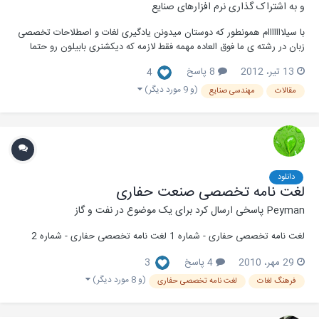
و به اشتراک گذاری نرم افزارهای صنایع
با سیلااااااام همونطور که دوستان میدونن یادگیری لغات و اصطلاحات تخصصی
زبان در رشته ی ما فوق العاده مهمه فقط لازمه که دیکشنری بابیلون رو حتما
قبلش نصب کنید. دیکشنری مهندسی صنایع دانلود نرم افزار بابیلون
13 تیر، 2012
8 پاسخ
4
منبع:وبسایت مهندسی صنایع دانشگاه فیروزکوه
(و 9 مورد دیگر)
مقالات
مهندسی صنایع
دانلود
لغت نامه تخصصی صنعت حفاری
Peyman
پاسخی ارسال کرد برای یک موضوع در
نفت و گاز
لغت نامه تخصصی حفاری - شماره 1 لغت نامه تخصصی حفاری - شماره 2
29 مهر، 2010
4 پاسخ
3
(و 8 مورد دیگر)
فرهنگ لغات
لغت نامه تخصصی حفاری