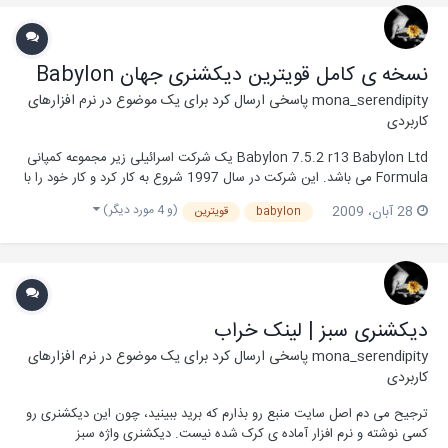
نسخه ی کامل قویترین دیکشنری جهان Babylon
mona_serendipity
پاسخی ارسال کرد برای یک موضوع در
نرم افزارهای
کاربردی
Babylon 7.5.2 r13 Babylon Ltd یک شرکت اسرائیلی زیر مجموعه کمپانی
Formula می باشد. این شرکت در سال 1997 شروع به کار کرد و کار خود را با
ارائه "دیکشنری بابیلون" نسخه آزمایشی (بدون محدودیت) شروع کرد و تا سال
(و 4 مورد دیگر)
28 آبان، 2009
babylon
قویترین
2001 این نرم افزار را به صورت رایگان عرضه می نمود و از آن پس اقدام به
ارائه و فروش نسخه ی ت...
دیکشنری سبز | لینک خراب
mona_serendipity
پاسخی ارسال کرد برای یک موضوع در
نرم افزارهای
کاربردی
ترجیح می دم اصل سایت منبع رو بذارم که برید ببینید، چون این دیکشنری رو
کسی نوشته و نرم افزار آماده ی کرک شده نیست. دیکشنری واژه سبز