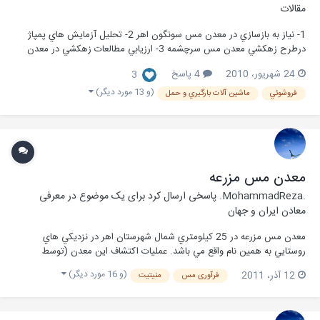
مقالات
1- نياز به بازسازي در معدن مس سونگون اهر 2- تحليل آزمايش هاي پمپاژ
درطرح زهکشي معدن مس سرچشمه 3- ارزيابي مطالعات زهکشي در معدن
مس سرچشمه 4- بررسي امکان کاربردي داده هاي سطح آب چالهاي انفجاري در
24 شهریور، 2010
4 پاسخ
3
پيش بيني تحليل رفتار آب در معدن مس سرچشمه 5- نقش دايکها درمعدن
مس سرچشمه 6- نقش عمليات...
(و 13 مورد دیگر)
فروشوئي
ماشين آلات بارگيري و حمل
معدن مس مزرعه
.MohammadReza.
پاسخی ارسال کرد برای یک موضوع در
معرفی
معادن ایران و جهان
معدن مس مزرعه در 25 کيلومتري شمال شهرستان اهر در نزديکي هاي
روستايي به همين نام واقع مي باشد. عمليات اکتشاف اين معدن (توسط
گروهي فرانسوي) به موازات استخراج آن از سال 1337 شروع وبه مدت 5 الي
(و 16 مورد دیگر)
12 آذر، 2011
فرآوری مس
منیتیت
6 سال ادامه داشته است. عمليات استخراج تا سال 1350 ادامه داشته است...