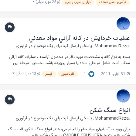
(و 25 مورد دیگر)
فرآوری معدن کوشک
فرآوری سرب و روی
عمليات خردايش در کانه آرائي مواد معدني
.MohammadReza.
پاسخی ارسال کرد برای یک موضوع در
فرآوری
بسته به نوع کانه و مشخصات مورد نظر در محصول آراسته ، عمليات کانه آرائي
ممکن است شامل مراحلي ساده يا بسيار پيچيده باشد. نخستين مرحله اين
عمليات آزاد کردن ( liberation ) کاني هاي با ارزش...
(و 13 مورد دیگر)
31 آبان، 2011
1
فلوتاسیون
فیـلتر
انواع سنگ شکن
.MohammadReza.
پاسخی ارسال کرد برای یک موضوع در
فرآوری
برای ورود به آسیابهای مواد خام را انجام می‌دهند: انواع سنگ شکن: الف:سنگ
شكن هاي متحرك(MOBILE CRUSHER) ب:سنگ شكن هاي