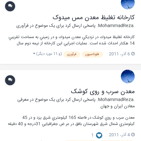
کارخانه تغليظ معدن مس ميدوک
.MohammadReza.
پاسخی ارسال کرد برای یک موضوع در
فرآوری
كارخانه تغليظ ميدوك در نزديكي معدن ميدوك و در زميني به مساحت تقريبي
14 هكتار احداث شده است. عمليات اجرايي اين كارخانه از نيمه دوم سال
1379 آغاز گرديده و در دي ماه 1383 به بهره‫برداري رسيده است. اين كارخانه،
(و 11 مورد دیگر)
6 آذر، 2011
فلوتاسیون
فرآوری
بر اساس طراحي ، قادر است از 5 ميليون تن سنگ سولف...
معدن سرب و روی کوشک
.MohammadReza.
پاسخی ارسال کرد برای یک موضوع در
معرفی
معادن ایران و جهان
معدن سرب و روي کوشک در فاصله 165 کيلومتري شرق يزد و در 45
کيلومتري شمال شرق شهرستان بافق در عر ض جغرافيايي 31درجه و 40 دقيقه
و طول جغرافيايي 55 درجه و45 دقيقه در حاشيه...
4 آذر، 2011
1