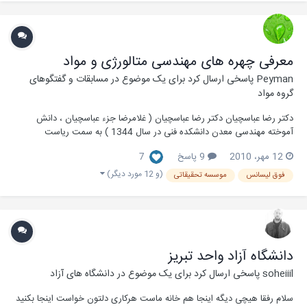
معرفی چهره های مهندسی متالورژی و مواد
Peyman
پاسخی ارسال کرد برای یک موضوع در
مسابقات و گفتگوهای
گروه مواد
دكتر رضا عباسچیان دكتر رضا عباسچیان ( غلامرضا جزء عباسچیان ، دانش
آموخته مهندسی معدن دانشكده فنی در سال 1344 ) به سمت ریاست
دانشكده فنی دانشگاه كالیفرنیا در ریورساید (UCR) انتخاب شد.وی همچنین در
12 مهر، 2010
9 پاسخ
7
كنفرانس علوم وتكنولوژی فلزات كه در پیتس بورگ برگزار گردید، رسماً به
ریاست سازمان بین‌ا...
(و 12 مورد دیگر)
فوق لیسانس
موسسه تحقیقاتی
دانشگاه آزاد واحد تبریز
soheiiil
پاسخی ارسال کرد برای یک موضوع در
دانشگاه های آزاد
سلام رفقا هیچی دیگه اینجا هم خانه ماست هرکاری دلتون خواست اینجا بکنید