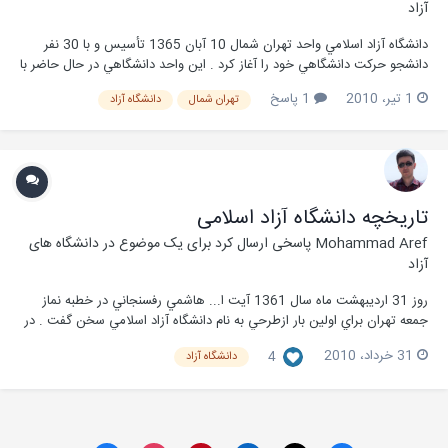
آزاد
دانشگاه آزاد اسلامي واحد تهران شمال 10 آبان 1365 تأسيس و با 30 نفر
دانشجو حركت دانشگاهي خود را آغاز كرد . اين واحد دانشگاهي در حال حاضر با
دارا بودن2132 امتياز ، رتبه « جامع » را از آن خود كرده و بيش از 18هزار
1 تیر، 2010
1 پاسخ
تهران شمال
دانشگاه آزاد
دانشجو در 108 رشته و گرایش تحصیلی در 9 دانشكده آن به تحصيل اشتغال
دارند ( ضمناً مجوز تأسی...
تاریخچه دانشگاه آزاد اسلامی
Mohammad Aref
پاسخی ارسال کرد برای یک موضوع در
دانشگاه های
آزاد
روز 31 ارديبهشت ماه سال 1361 آيت ا... هاشمي رفسنجاني در خطبه نماز
جمعه تهران براي اولين بار ازطرحي به نام دانشگاه آزاد اسلامي سخن گفت . در
حقيقت سخنان ايشان ، نتايج رايزني هايي بود كه او و دكتر عبدا... جاسبي براي
31 خرداد، 2010
4
دانشگاه آزاد
راه اندازي دانشگاه ازاد اسلامي انجام داداه بودند . دكتر جاسبي مي گويد : «
جناب...