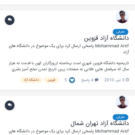
معرفی
دانشگاه آزاد قزوین
Mohammad Aref
پاسخی ارسال کرد برای یک موضوع در
دانشگاه های
آزاد
تاریخچه دانشگاه قزوين شهري است برخاسته ازروزگاران کهن با قدمت نه هزار
سال که سرفصل هايي طلايي به صفحات زرين تاريخ تمدن صلح آميز بشري
هديه نموده است. و اينک با ياري خداوند و درسايه جمهوري اسلامي، قزوين
3 تیر، 2010
4 پاسخ
5
قزوین
دانشگاه آزاد
موقعيت ارزشمند ديگررا به توليد دانش هديه کرده است. که همان دانشگاه آزاد
اسلامي قزوين است. دا...
معرفی
دانشگاه آزاد تهران شمال
Mohammad Aref
پاسخی ارسال کرد برای یک موضوع در
دانشگاه های