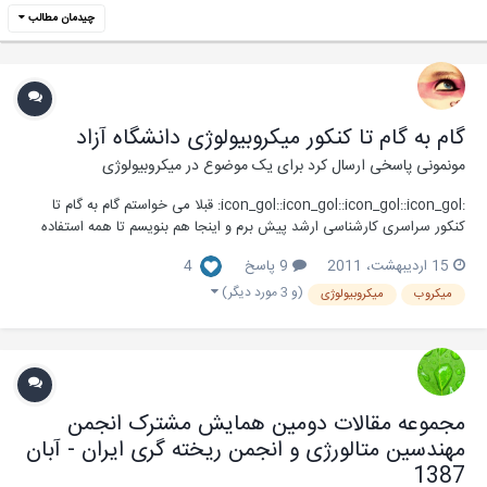
چیدمان مطالب
گام به گام تا کنکور میکروبیولوژی دانشگاه آزاد
مونمونی
پاسخی ارسال کرد برای یک موضوع در
میکروبیولوژی
:icon_gol::icon_gol::icon_gol::icon_gol: قبلا می خواستم گام به گام تا
کنکور سراسری کارشناسی ارشد پیش برم و اینجا هم بنویسم تا همه استفاده
کنن اما موقیتش پیش نیومد ... از امروز شروع می کنیم گام به گام برای ارشد
15 اردیبهشت، 2011
9 پاسخ
4
میکروبیولوژی دانشگاه آزاد بخونیم ...! خودم که سرچ کردی چیز زیادی راجع به
دانشگاه آز...
(و 3 مورد دیگر)
میکروب
میکروبیولوژی
مجموعه مقالات دومین همایش مشترک انجمن
مهندسین متالورژی و انجمن ریخته گری ایران - آبان
1387