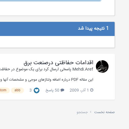
1 نتیجه پیدا شد
اقدامات حفاظتی درصنعت برق
Mehdi.Aref
پاسخی ارسال کرد برای یک موضوع در
حفاظت 
این مقاله PDF درباره اضافه ولتاژهای موجی و مشخصات آنها و انتخاب برق گیرها می باشد که امیدوارم بدردتون بخوره. دانلود مقاله
1 آذر، 2009
50 پاسخ
3
stom
abb
صفحه نخست
جستجو