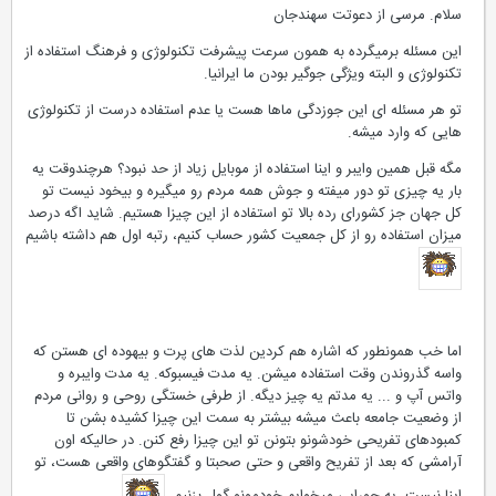
سلام. مرسی از دعوتت سهندجان
این مسئله برمیگرده به همون سرعت پیشرفت تکنولوژی و فرهنگ استفاده از
تکنولوژی و البته ویژگی جوگیر بودن ما ایرانیا.
تو هر مسئله ای این جوزدگی ماها هست یا عدم استفاده درست از تکنولوژی
هایی که وارد میشه.
مگه قبل همین وایبر و اینا استفاده از موبایل زیاد از حد نبود؟ هرچندوقت یه
بار یه چیزی تو دور میفته و جوش همه مردم رو میگیره و بیخود نیست تو
کل جهان جز کشورای رده بالا تو استفاده از این چیزا هستیم. شاید اگه درصد
میزان استفاده رو از کل جمعیت کشور حساب کنیم، رتبه اول هم داشته باشیم
اما خب همونطور که اشاره هم کردین لذت های پرت و بیهوده ای هستن که
واسه گذروندن وقت استفاده میشن. یه مدت فیسبوکه. یه مدت وایبره و
واتس آپ و ... یه مدتم یه چیز دیگه. از طرفی خستگی روحی و روانی مردم
از وضعیت جامعه باعث میشه بیشتر به سمت این چیزا کشیده بشن تا
کمبودهای تفریحی خودشونو بتونن تو این چیزا رفع کنن. در حالیکه اون
آرامشی که بعد از تفریح واقعی و حتی صحبتا و گفتگوهای واقعی هست، تو
اینا نیست. یه جورایی میخوایم خودمونو گول بزنیم.