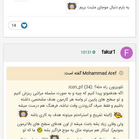
یه بارم دنبال موجای مثبت بریم
14
fakur1
10131
Mohammad Aref گفته است:
تلویزیون راه حله؟ :icon_pf (34):
اگه هدفمونو پیدا کنیم که چیه و به صورت سلسله مراتبی ریزش کنیم
و تو سطح های پایین تر واسه هر کارمون هدف مشخصی داشته
باشیم و فقط صرف گذروندن وقت نباشه، فرهنگ هم درست میشه
(البته تفریح و استراحتم میتونه هدف یه کاری باشه
ولی وقتی زیاد بشه باعث میشه از اون هدفای سطح های بالاترمون
بمونیم). اینکار هم میتونه مثل یه موج فراگیر بشه
ما که تو