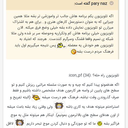
pary naz گفته است:
اگه تلویزیون یکم برنامه هاش جالب تر واموزشی تر بشه مثلا همین
چیزایی که به عنوان دستورعمل کارهای هنری و...برای هم به اشتراک
میزارن تو تلویزیون نمایش داده بشه خیلی وضع فرق میکنه. الان
تلویزیون خیلی برنامه هاش کم وتکراریه وحوصله سر بر شده ولی مثلا
شبکه ی نسیم واقعا قشنگ وسرگرم کنندست. هرجند که اعتیاد به
تلویزیون هم خودش یه معضله.
پس نتیجه میگیریم اول باید
فرهنگ مردم درست بشه
تلویزیون راه حله؟ :icon_pf (34):
اگه هدفمونو پیدا کنیم که چیه و به صورت سلسله مراتبی ریزش کنیم و تو
سطح های پایین تر واسه هر کارمون هدف مشخصی داشته باشیم و فقط
صرف گذروندن وقت نباشه، فرهنگ هم درست میشه
(البته تفریح و
استراحتم میتونه هدف یه کاری باشه
ولی وقتی زیاد بشه باعث میشه
از اون هدفای سطح های بالاترمون بمونیم). اینکار هم میتونه مثل یه موج
فراگیر بشه
ما که تو جوزدگی و دنبال کردن موج تبحر داریم
لااقل