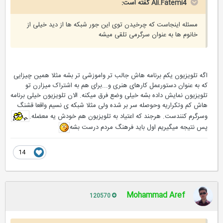
Ali.Fatemi4 گفته است:
مسئله اینجاست که چرخیدن توی این جور شبکه ها از دید خیلی از
خانوم ها به عنوان سرگرمی تلقی میشه
اگه تلویزیون یکم برنامه هاش جالب تر واموزشی تر بشه مثلا همین چیزایی
که به عنوان دستورعمل کارهای هنری و...برای هم به اشتراک میزارن تو
تلویزیون نمایش داده بشه خیلی وضع فرق میکنه. الان تلویزیون خیلی برنامه
هاش کم وتکراریه وحوصله سر بر شده ولی مثلا شبکه ی نسیم واقعا قشنگ
وسرگرم کنندست. هرجند که اعتیاد به تلویزیون هم خودش یه معضله.
پس نتیجه میگیریم اول باید فرهنگ مردم درست بشه
14
Mohammad Aref
120570