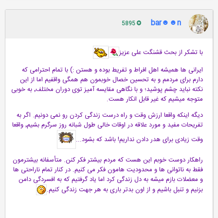
bar☻☻n
5895
با تشکر از بحث قشنگت علی عزیز
ایرانی ها همیشه اهل افراط و تفریط بوده و هستن :) با تمام احترامی که
دارم برای مردمم و به تحسین خصال خوبمون هم همگی واقفیم اما از این
نکته نباید چشم پوشید؛ و با نگاهی مقایسه آمیز توی دوران مختلف٬ به خوبی
متوجه میشیم که غیر قابل انکار هست.
دیگه اینکه واقعا ارزش وقت و راه درست زندگی کردن رو نمی دونیم. اگر به
تفریحات مفید و مورد علاقه در اوقات خالی طول شبانه روز سرگرم بشیم٬ واقعا
وقت زیادی برای هدر دادن نداریم! باشد که بشود...
راهکار دوست خوبم این هست که مردم بیشتر فکر کنن. متأسفانه بیشترمون
فقط به ناتوانی ها و محدودیت هامون فکر می کنیم. در کنار تمام ناراحتی ها
و معضلات بازم میشه به دل زندگی کرد اما یاد گرفتیم که به افسردگی دامن
بزنیم و تنبل باشیم و از اون بدتر باری به هر جهت زندگی کنیم.