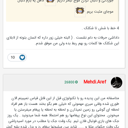
جوزدگی و دنبال کردن موج تبحر داریم
لااقل یه بارم دنبال
موجای مثبت بریم
4 خط با شش تا شکلک .
داداشی حرفات به دلم نشست . ( البته خیلی زور داره که انسان بتونه از لابلای
این شکلک ها کلمات رو بهم ربط بده ولی من موفق شدم.
10
Mehdi.Aref
26800
متاسفانه من این پدیده رو با تکنولوژی قبل از این قابل قیاس نمیبینم.الان
طوری شده وقتی میری مهمونی که خیلی هم بگو بخند هست باز هم افراد
لحظه ای گوشی رو زمین نمیذارن و لحظه به لحظه یا پیغام میفرستن یا
میخونن. محتوای این نوع پیغامها رو هم احتمالا همه شما میدونید . یک روز
جک های بازی فوتبال فلان تیم. یک وقت جک یا مطلب در مورد اسیدپاشی
یک وقت جکهای مثلا و ..... شاید بین میلیونها پیغام رد و بدل شده بشه کمتر