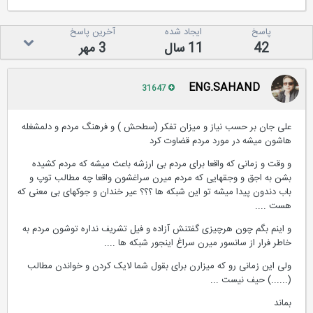
پاسخ
ایجاد شده
آخرین پاسخ
42
11 سال
3 مهر
ENG.SAHAND
31647
علی جان بر حسب نیاز و میزان تفکر (سطحش ) و فرهنگ مردم و دلمشغله
هاشون میشه در مورد مردم قضاوت کرد
و وقت و زمانی که واقعا برای مردم بی ارزشه باعث میشه که مردم کشیده
بشن به اجق و وجقهایی که مردم میرن سراغشون واقعا چه مطالب توپ و
باب دندون پیدا میشه تو این شبکه ها ؟؟؟ عیر خندان و جوکهای بی معنی که
هست ....
و اینم بگم چون هرچیزی گفتنش آزاده و فیل تشریف نداره توشون مردم به
خاطر فرار از سانسور میرن سراغ اینجور شبکه ها ....
ولی این زمانی رو که میزارن برای بقول شما لایک کردن و خواندن مطالب
(......) حیف نیست ...
بماند