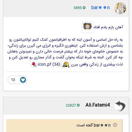
bar☻☻n
5895
آهان بازم یادم افتاد
یه راه حل اساسی و آسون اینه که به اطرافیانمون کمک کنیم تواناییاشون رو
بشناسن و ازش استفاده کنن. اینطوری انگیزه و انرژی می گیرن برای زندگی؛
به خصوص خانومای خونه دار که بیشتر فرصت خالی دارن و نمیدونن باهاش
چه کار کنن. البته به شرط اینکه بخوان گشت و گذار مجازی رو تعدیل کنن و
لذت بیشتری از زندگی واقعی ببرن
:icon_pf (34):
13
Ali.Fatemi4
22827
bar☻☻n گفته است: