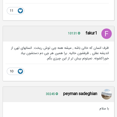
11
fakur1
10131
ظرف انسان که خالی باشه , میشه همه چی توش ریخت. انسانهای تهی از
اندیشه عقلی , ظرفشون خالیه. برا همین هر چی دم دستشون بیاد
خوراکشونه. نمیتونم بیش تر از این چیزی بگم.
10
peyman sadeghian
30245
با سلام