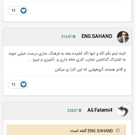
13
ENG.SAHAND
31647
البته اینم بگم اگه و تنها اگه کشیده بشه به فرهنگ سازی درست خیلی خوبه
به اشتراک گذاشتن تجارب کاری خانه داری و .آشپزی و غیرو ....
و الانم هستند گروههایی که این کارا رو میکنن
12
Ali.Fatemi4
22827
ENG.SAHAND گفته است: