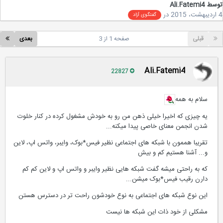
سط
Ali.Fatemi4
در
گفتگوی آزاد
قبلی
صفحه 1 از 3
بعدی
Ali.Fatemi4
22827
سلام به همه
یه چیزی که اخیرا خیلی ذهن من رو به خودش مشغول کرده در کنار خلوت
شدن انجمن معنای خاصی پیدا میکنه...
تقریبا هممون با شبکه های اجتماعی نظیر فیس*بوک، وایبر، واتس اپ، لاین
و... آشنا هستیم کم و بیش
که به راحتی میشه گفت شبکه هایی نظیر وایبر و واتس اپ و لاین کم کم
دارن رقیب فیس*بوک میشن...
این نوع شبکه های اجتماعی به نوع خودشون راحت تر در دسترس هستن
مشکلی از خود ذات این شبکه ها نیست