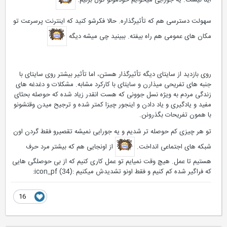
سهولت دسترسی هم که تأثیرگذاره. حالا فکرشو کنید که اینترنت پرسرعت تو
مکان های عمومی هم راه بیفته. ببینید چی میشه دیگه
روی بازدید از سایتای دیگه تأثیرگذار هستن، اما تأثیر بیشتر روی سایتای با
جنبه های تفریحی میذارن و سایتای با کارکرد مشابه. مشکلات و دغدغه های
زندگی مردم به ویژه نسل جوونی که هست انقدر زیاد شده که حوصله بحثای
مفید و یادگیری و یاد دادن و اینجور چیزا کمتر شده و ترجیح میدن وقتشونو
با همون تفریحات بگذرونن.
تو هر چیزی کم حوصله تر شدیم و یه جورایی نمیشه تقصیرو فقط گردن اون
شبکه های اجتماعی انداخت.
از اونجایی هم که بیشتر مرد حرف
هستیم تا عمل. هیچ وقت نمیایم تو عمل کاری کنیم که از بی حوصلگی هایی
که فراگیر شده کم کنیم و فقط اونو تشدیدش میکنیم :icon_pf (34):
16