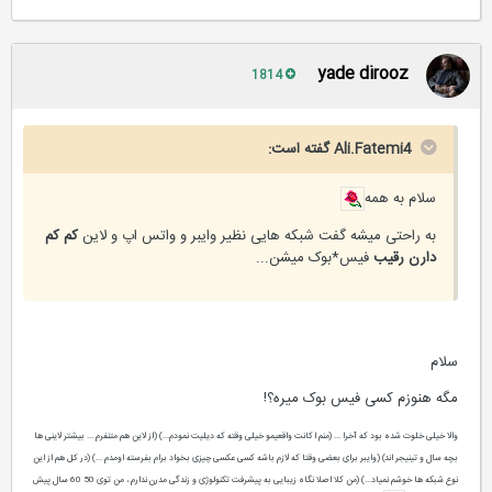
yade dirooz
1814
Ali.Fatemi4 گفته است:
سلام به همه
به راحتی میشه گفت شبکه هایی نظیر وایبر و واتس اپ و لاین
کم کم
دارن رقیب
فیس*بوک میشن...
سلام
مگه هنوزم کسی فیس بوک میره؟!
والا خیلی خلوت شده بود که آخرا ... (منم اکانت واقعیمو خیلی وقته که دیلیت نمودم...) (از لاین هم متنفرم ... بیشتر لاینی ها
بچه سال و تینیجر اند) (وایبر برای بعضی وقتا که لازم باشه کسی عکسی چیزی بخواد برام بفرسته اومدم ...) (در کل هم از این
نوع شبکه ها خوشم نمیاد...) (من کلا اصلا نگاه زیبایی به پیشرفت تکنولوژی و زندگی مدرن ندارم ، من توی 50 60 سال پیش