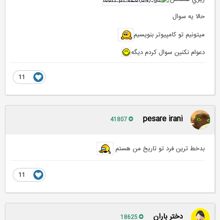
حالا يه سوال
ميتونيم تو كامپيوتر بنويسيم
دعوام نكنين سوال كردم ديگه
11
pesare irani
41807
بدخط ترین فرد تو تاریخ من هستم
11
دختر باران
18625