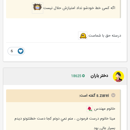
اگه کسی خط خودشو نداد امتیازش حلال نیست
درسته حق با شماست.
6
دختر باران
18625
s.zarei گفته است:
خانوم مهندس
مينا خانوم درست فرمودن ، منم نمي دونم كجا دست خطتتونو ديدم
بسيار عالي بود