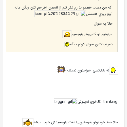
اگه من دست خطمو بذارم فكر كنم از انجمن اخراجم كنن وبگن مايه
آبرو ريزي هستش
حالا يه سوال
ميتونيم تو كامپيوتر بنويسيم
دعوام نكنين سوال كردم ديگه
نه بابا.کسی اخراجتون نمیکنه
:JC_thinking:نوچ نمیتونی
حالا خط خودتونو بفرستین.با دقت بنویسیدش خوب میشه