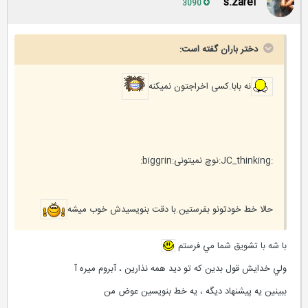
s.zarei
3090
دختر باران گفته است:
نه بابا.کسی اخراجتون نمیکنه
:JC_thinking:نوچ نمیتونی:biggrin:
حالا خط خودتونو بفرستین.با دقت بنویسیدش خوب میشه
با شه با تشويق شما مي فرستم
ولي خدايش قول بدين كه تو ديد همه نذارين ، آبروم ميره آ
ببينين يه پيشنهاد ديگه ، يه خط بنويسين عوض من