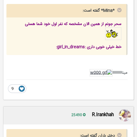
*Mina* گفته است:
سحر جونم
از همین الان
مشخصه که نفر اول خود شما هستی
خط خیلی خوبی داری :girl_in_dreams:
مینااااااااااا
9
R.Irankhah
25490
دختر باران گفته است: