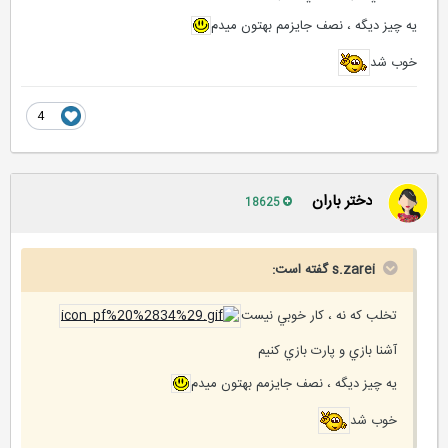
يه چيز ديگه ، نصف جايزمم بهتون ميدم
خوب شد
4
دختر باران
18625
s.zarei گفته است:
تخلب كه نه ، كار خوبي نيست
آشنا بازي و پارت بازي كنيم
يه چيز ديگه ، نصف جايزمم بهتون ميدم
خوب شد