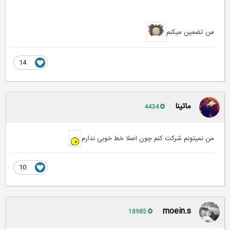
من تضمین میکنم
14
ماتینا
4434
من نمیتونم شرکت کنم چون اصلا خط خوبی ندارم
10
moein.s
18985