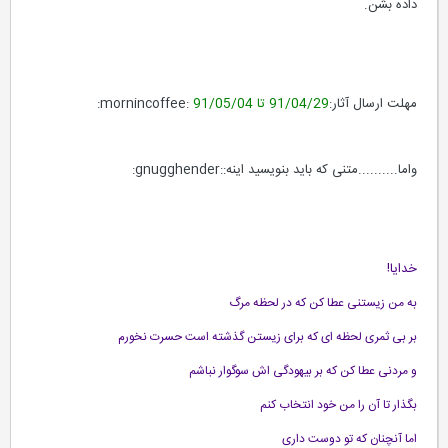
داده بشن.
مهلت ارسال آثار:
91/04/29 تا 91/05/04
:mornincoffee:
واما..........متنی که باید بنویسید اینه::gnugghender:
خدایا!
به من زیستنی عطا کن که در لحظه مرگ
بر بی ثمری لحظه ای که برای زیستن گذشته است حسرت نخورم
و مردنی عطا کن که بر بیهودگی اش سوگوار نباشم
بگذار تا آن را من خود انتخاب کنم
اما آنچنان که تو دوست داری