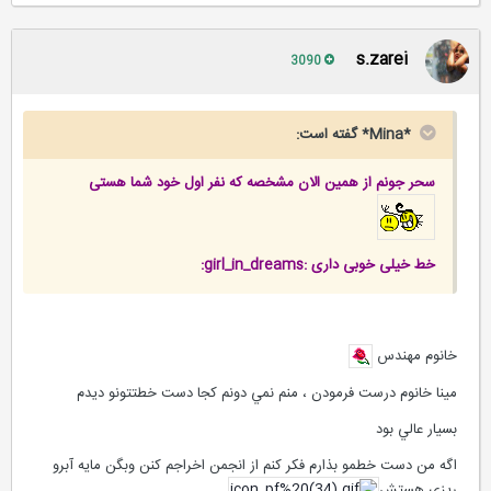
s.zarei
3090
*Mina* گفته است:
سحر جونم
از همین الان
مشخصه که نفر اول خود شما هستی
خط خیلی خوبی داری :girl_in_dreams:
خانوم مهندس
مينا خانوم درست فرمودن ، منم نمي دونم كجا دست خطتتونو ديدم
بسيار عالي بود
اگه من دست خطمو بذارم فكر كنم از انجمن اخراجم كنن وبگن مايه آبرو
ريزي هستش