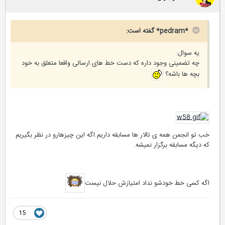
*pedram* گفته است:
یه سوال:
چه تضمینی وجود داره که دست خط های ارسالی واقعا متعلق به خود
بچه ها باشه؟
خب تو انجمن همه ی تالار ها مسابقه داریم.اگه این چیزهارو در نظر بگیریم
که دیگه مسابقه برگزار نمیشه.
اگه کسی خط خودشو نداد امتیازش حلال نیست
15