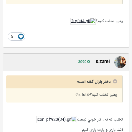
یعنی تخلب کنیم؟
5
s.zarei
3090
دختر باران گفته است:
یعنی تخلب کنیم؟:2rqfst4:
تخلب كه نه ، كار خوبي نيست
آشنا بازي و پارت بازي كنيم