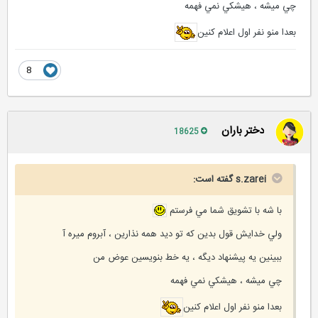
چي ميشه ، هيشكي نمي فهمه
بعدا منو نفر اول اعلام كنين
8
دختر باران
18625
s.zarei گفته است:
با شه با تشويق شما مي فرستم
ولي خدايش قول بدين كه تو ديد همه نذارين ، آبروم ميره آ
ببينين يه پيشنهاد ديگه ، يه خط بنويسين عوض من
چي ميشه ، هيشكي نمي فهمه
بعدا منو نفر اول اعلام كنين