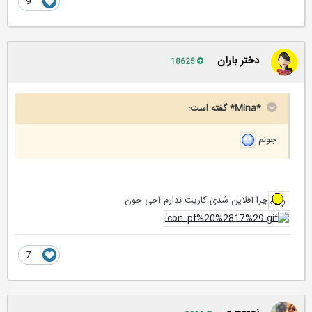
9
دختر باران
18625
*Mina* گفته است:
جونم
چرا آفلاین شدی.کاریت ندارم آجی جون
7