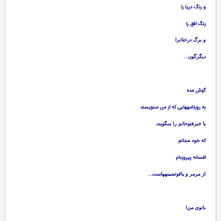
و رنگ دريا را
رنگ افق را
و برگ درختانرا
...
ديگرگون
گوش مده‏
به روزنامه‏هايى كه از من مى‏نويسند
.
يا خبرفتوحاتم را مى‏گويند
كه خود مى‏دانم‏
افسانه پيروزى‏ام‏
...
از مرمر و ياقوتسينه‏هاست
!
بانوى من