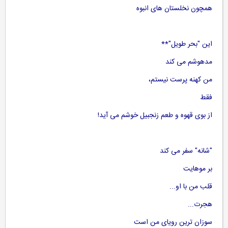
همچون نخلستان های انبوه
این "بحر طویل"**
مدهوشم می کند
من کهنه پرست نیستم،
فقط
از بوی قهوه و طعم زنجبیل خوشم می آید!
"شانه" سفر می کند
بر موهایت
قلب من با او...
هجرت...
سوزان ترین رویای من است