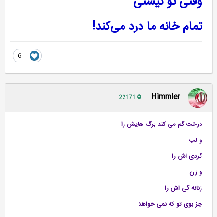
وقتی تو نیستی
تمام خانه ما درد می‌كند!
6
Himmler
22171
درخت گم می کند برگ هایش را
و لب
گردی اش را
و زن
زنانه گی اش را
جز بوی تو که نمی خواهد