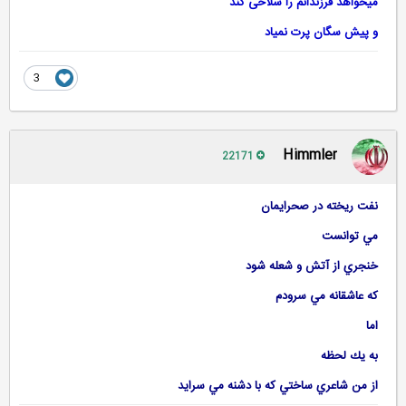
میخواهد فرزندانم را سلاخی کند
و پیش سگان پرت نمیاد
3
Himmler
22171
نفت ريخته در صحرايمان
مي توانست
خنجري از آتش و شعله شود
كه عاشقانه مي سرودم
اما
به يك لحظه
از من شاعري ساختي كه با دشنه مي سرايد