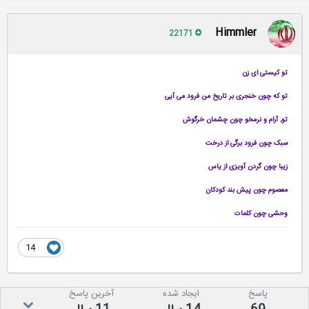
Himmler
22171
تو کیستی ای زن
تو که چون خنجری بر تاریخ من فرود می آیی
تو, آرام و نرمخو چون چشمان خرگوش
سبک چون فرود برگی از درخت
زیبا چون گردن آویزی از یاس
معصوم چون پیش بند کودکان
وحشی چون کلمات
14
پاسخ
ایجاد شده
آخرین پاسخ