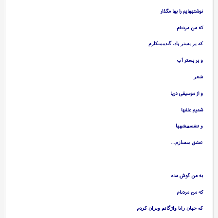
نوشته‏هايم را بها مگذار
كه من مردى‏ام‏
كه بر بستر باد، گندممى‏كارم‏
و بر بستر آب‏
.
شعر
و از موسيقى دريا
شميم علفها
و تنفسبيشه‏ها
...
عشق مى‏سازم
به من گوش مده‏
كه من مردى‏ام‏
كه جهان رابا واژگانم ويران كردم‏