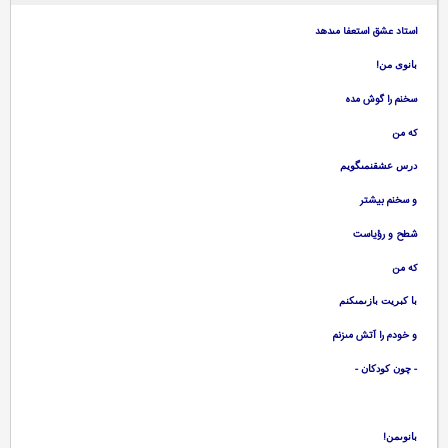
استاد عشق استعفا مى‏دهد
!
بانوى من
سخنم را گوش مده‏
كه من‏
درس عشقنمى‏گويم‏
و سخنم بيشتر
شطح و رؤياست‏
كه من‏
با كبريت بازىمى‏كنم‏
و خودم را آتش مى‏زنم‏
-
-
چون كودكان
!
بانوىمن