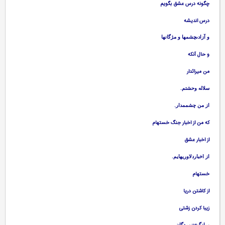
چگونه درس عشق بگويم‏
درس انديشه‏
و آزادىچشمها و مژگانها
و حال آن‏كه‏
من ميراث‏دار
.
سلاله وحشتم
.
از من چشممدار
كه من از اخبار جنگ خسته‏ام‏
از اخبار عشق‏
.
از اخباردلاوريهايم
خسته‏ام‏
از كاشتن دريا
زيبا كردن زشتى‏
برانگيختنمردگان