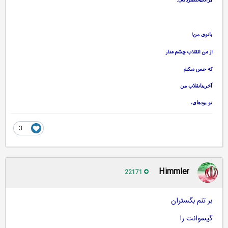
.
!
بانوى من
از من انقلاب چشم مدار
كه حس مى‏كنم‏
آخرينانقلاب من‏
تو بوده‏اى.
3
Himmler
22171
بر تنم بگستران
گیسوانت را