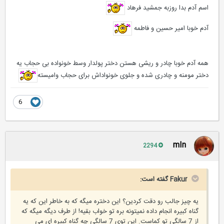
اسم آدم بدا روزبه جمشید فرهاد
آدم خوبا امیر حسین و فاطمه
همه آدم خوبا چادر و ریشی هستن دختر پولدار وسط خونواده بی حجاب یه
دختر مومنه و چادری شده و جلوی خونواداش برای حجاب وامیسته
6
mIn
2294
Fakur گفته است:
یه چیز جالب رو دقت كردین؟ این دختره میگه كه به خاطر این كه یه
گناه كبیره انجام داده نمیتونه بره تو خواب بقیه! از طرف دیگه میگه كه
از 7 سالگی تو كماست. این توی 7 سالگی چه گناه كبیره ای می