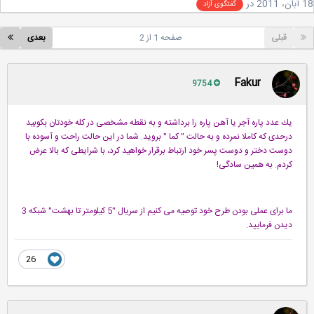
2
در
گفتگوی آزاد
قبلی
صفحه 1 از 2
بعدی
Fakur
9754
یك عدد پاره آجر یا آهن پاره را برداشته و به نقطه مشخصی در كله خودتان بكوبید
درحدی كه كاملا نمرده و به حالت " كما " بروید. شما در این حالت راحت و آسوده با
دوست دختر و دوست پسر خود ارتباط برقرار خواهید كرد، با شرایطی كه بالا عرض
كردم. به همین سادگی!
ما برای عملی بودن طرح خود توصیه می كنیم از سریال "5 كیلومتر تا بهشت" شبكه 3
دیدن فرمایید.
26