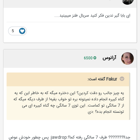
ای بابا گیر ندین فکر کنید سریال طنز میبینید....
5
آرانوس
6500
Fakur گفته است:
یه چیز جالب رو دقت كردین؟ این دختره میگه كه به خاطر این كه یه
گناه كبیره انجام داده نمیتونه بره تو خواب بقیه! از طرف دیگه میگه كه
از 7 سالگی تو كماست. این توی 7 سالگی چه گناه كبیره ای می
تونسته انجام بده؟ :دی
جدا!؟؟؟؟؟؟؟؟ طرف 7 سالگی رفته کما؟:jawdrop: پس چطور خودش عوض