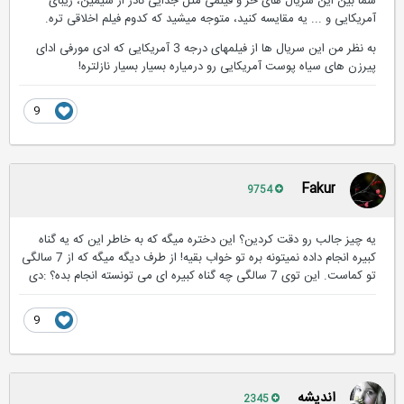
شما بین این سریال های خز و فیلمی مثل جدایی نادر از سیمین، زیبای
آمریکایی و ... یه مقایسه کنید، متوجه میشید که کدوم فیلم اخلاقی تره.
به نظر من این سریال ها از فیلمهای درجه 3 آمریکایی که ادی مورفی ادای
پیرزن های سیاه پوست آمریکایی رو درمیاره بسیار بسیار نازلتره!
9
Fakur
9754
یه چیز جالب رو دقت كردین؟ این دختره میگه كه به خاطر این كه یه گناه
كبیره انجام داده نمیتونه بره تو خواب بقیه! از طرف دیگه میگه كه از 7 سالگی
تو كماست. این توی 7 سالگی چه گناه كبیره ای می تونسته انجام بده؟ :دی
9
اندیشه
2345