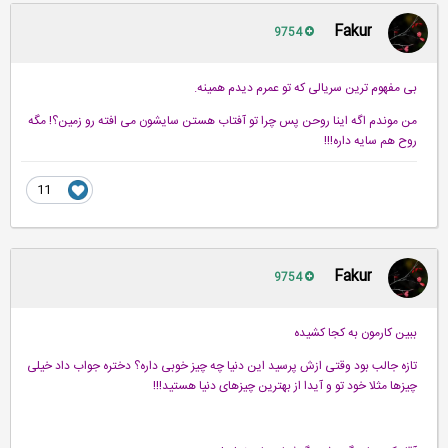
Fakur
9754
بی مفهوم ترین سریالی كه تو عمرم دیدم همینه.
من موندم اگه اینا روحن پس چرا تو آفتاب هستن سایشون می افته رو زمین؟! مگه
روح هم سایه داره!!!
11
Fakur
9754
ببین كارمون به كجا كشیده
تازه جالب بود وقتی ازش پرسید این دنیا چه چیز خوبی داره؟ دختره جواب داد خیلی
چیزها مثلا خود تو و آیدا از بهترین چیزهای دنیا هستید!!!