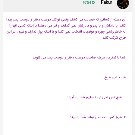
Fakur
9754
آ
ن دسته از كسانی كه خجالت می كشند ونمی توانند دوست دختر و دوست پسر پیدا
كنند. یا داداش و یا پدر و مادرشان نمی گذارند و گیر می دهند! یا اینكه كسی آنها را
به خاطر زشتی چهره و موقعیت انتخاب نمی كند! و یا اینكه پول ندارند و غیره ، در این
طرح شركت كنند.
شما با كمترین هزینه صاحب دوست دختر و دوست پسر می شوید.
فواید این طرح:
۱- هیچ كس نمی تواند جلوی شما را بگیرد!
۲- هیچ كس اصلا نمی تواند شما را ببیند!