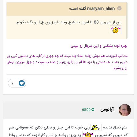
maryam_alien گفته است:
من از شهریور 88 تا امروز به هیچ وجه تلویزیون ج.ا رو نگاه نکردم.
بهتره توبه بشکنی و این سریال رو ببینی.
مطالب آموزنده هم توش زیاده. مثلا یاد میده که چه جوری از کلید های بابامون کپی ور
داریم بعد با همدستی با دزد ها انبار بابا رو بزنیم و صاحب سیصد و چهل میلیون تومان
پول بشیم.
2
آرانوس
6500
منم دقیق ندیدم
ولی خوب تا این چیزارو قاطی نکنن که همونایی هم
که میبین که نمیبینن
یه چیزی واسه چاشنی کار لازمه که بعضی وقتا