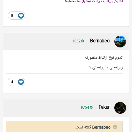
آقا یكی بیاد بگه پشت گوشهای ما مخملیه!
8
Bernabeo
1062
کدوم نوع ارتباط منظورته
زیرزمینی یا روزمینی ؟
4
Fakur
9754
Bernabeo گفته است: