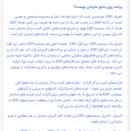
برنامه ریزی منابع سازمانی چیست؟
تعریف ERP :سیستمی است که دارای اهداف، اجزا و محدوده مشخص و معینی
است. در ادامه ERP را بر حسب هر یک از این جنبه ها تعریف می کنیم. هدف ERP –
هدف از یک سیستم ERP بهبود و تسریع فرایندهای داخلی کسب و کار سازمان است
که برای رسیدن به این منظور عموماً به مهندسی مجدد فرایندهای سازمان نیاز است.
اجزای یک سیستم ERP :نرم افزار ERP - هسته اصلی هر سیستم ERP بخش نرم افزار
آن است. نرم افزار ERP در عمل بر مبنای زیر برنامه های کاربردی قرار دارد. هر یک از زیر
برنامه های کاربردی فعالیتهای عملیاتی بخشی از سازمان را به شکل مکانیزه شبیه سازی
می کند. زیر برنامه های معمول نرم افزارهای ERP مدیریت تولید، خرید مواد اولیه،
کنترل موجودی انبار،، ارسال مواد به واحدهای تولیدی و ردگیری سفارشات را پوشش
می دهد.
فرایندهای کسب و کار کارآمد – فرایندهای کسب و کار سازمان به سه سطح کلی
تقسیم بندی می شوند – فرایندهای استراتژیک، کنترلهای مدیریتی و کنترلهای
عملیاتی. ERP ها به تدریج به راه حلهای جامعی برای کارآمد کردن فرایندهای سازمان
در هر سه سطح مذکور ارتقا یافته اند. بخش عمده ای از موفقیت سیستمهای ERP به
یکپارچه کردن فعالیتها در کل سازمان باز می گردد.
کاربران - کاربران سیستمهای ERP می توانند کلیه کاربران سازمان در هر سطحی از هرم
سازمانی را شامل شوند.