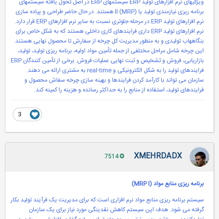
ویژگیهای نرم افزارهای تولید ERP سیستمهای ERP در اصل تحول یافته سیستمهای
برنامه ریزی نیازمندی تولید یا (MRP) II هستند. در حال حاضر طراحی و پیاده سازی
نرم افزارهای تولید ERP در مرحله جلوتری نسبت به سایر نرم افزارهای ERP قرار دارد.
نرم افزارهای تولید ERP داری فرایندهای کاری داخلی هستند که به شکل خاص برای
بنگاههاب تولیدی و به منظور مدیریت کل چرخه از سفارش تا محصول نهایی هستند.
این چرخه شامل مراحل مختلفی از جمله تأمین مواد اولیه، برنامه ریزی تولید، تولید،
بازاریابی، فروش و ثشخیص و ثبت نهایی عملیات فروش. برخی از تأمین کنندگان ERP
فرایندهای تولید را به شکل الکترونیکی و real-time به مشتری ارائه می دهند.
سازمان می تواند با کارآمد کردن فرایندها و بهینه سازی چرخه سفاش محصول و
فرایندهای تولید، استفاده از منابع را به حداکثر رسانده و هزینه را کمینه کند.
3
XMEHRDADX
7514
برنامه ریزی منابع مواد (MRP I)
سیستم برنامه ریزی منابع مواد نرم افزاری است که برای مدیریت یک فرآیند تولید بکار
گرفته می شود. هدف این سیستم کاهش نقدینگی مورد نیاز برای یک سازمان