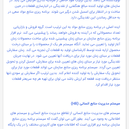
تولیدکننده می باشد. بدین ترتیب سود حاصل از سرمایه گذاری افزایش می یابد. در
سازمان های تولید کننده مبالغ هنگفتی از نقدینگی در انبارسازی قطعات در حین
ساخت و در انتظار برای اسمبل شدن درگیر می شوند. برنامه ریزی منابع مواد سعی در
به حداقل رساندن این نقدینگی دارد.
ایده اصلی در برنامه ریزی منابع مواد به این ترتیب است. گروه فروش و بازاریابی
تعداد محصولاتی که در آینده به فروش خواهد رساند را پیشبینی می کند. نرم افزار
برنامه ریزی منابع سازمان بر مبنای زمان پیشبینی شده برای ساخت محصولات زمان
آغاز تولید را تعیین می نماید. آنگاه سیستم هر یک از محصولات را بر مبنای درخت
محصول ارایه شده توسط کارشناسان تولید به قطعات آن تجزیه می کند. زمان سفارش
قطعات بر مبنای زمان مورد نیاز برای دریافت آنها تعیین می شود. در نهایت جریان
نقدینگی مورد نیاز بر مبنای زمان های تعیین شده برای سفارش، اسمبل کردن و تحویل
تعیین می گردد. سیستم برنامه ریزی منابع سازمان می تواند قطعات مورد نیاز برای
تحویل یک سفارش را به تولید کننده اعلام کند. بدین ترتیب اگر سفارش پر سودی تنها
منتظر دریافت چند قطعه کم ارزش باشد می توان برای تهیه هر چه سریعتر قطعات
مورد نیاز اقدام کرد.
سیستم مدیریت منابع انسانی (
HR
)
سیستم های مدیریت منابع انسانی از تقاطع مدیریت منابع انسانی و سیستم های
اطلاعاتی به وجود می آیند. بطور کلی می توان گفت که سیستم برنامه ریزی منابع
سازمان برنامه نرم افزاری است که اطلاعات حوزه های کاربردی مختلف را در یک پایگاه