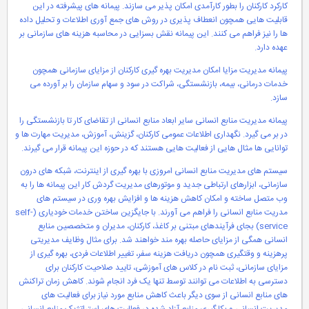
کارکرد کارکنان را بطور کارآمدی امکان پذیر می سازند. پیمانه های پیشرفته در این
قابلیت هایی همچون انعطاف پذیری در روش های جمع آوری اطلاعات و تحلیل داده
ها را نیز فراهم می کنند. این پیمانه نقش بسزایی در محاسبه هزینه های سازمانی بر
عهده دارد.
پیمانه مدیریت مزایا امکان مدیریت بهره گیری کارکنان از مزایای سازمانی همچون
خدمات درمانی، بیمه، بازنشستگی، شراکت در سود و سهام سازمان را بر آورده می
سازد.
پیمانه مدیریت منابع انسانی سایر ابعاد منابع انسانی از تقاضای کار تا بازنشستگی را
در بر می گیرد. نگهداری اطلاعات عمومی کارکنان، گزینش، آموزش، مدیریت مهارت ها و
توانایی ها مثال هایی از فعالیت هایی هستند که در حوزه این پیمانه قرار می گیرند.
سیستم های مدیریت منابع انسانی امروزی با بهره گیری از اینترنت، شبکه های درون
سازمانی، ابزارهای ارتباطی جدید و موتورهای مدیریت گردش کار این پیمانه ها را به
وب متصل ساخته و امکان کاهش هزینه ها و افزایش بهره وری در سیستم های
مدریت منابع انسانی را فراهم می آورند. با جایگزین ساختن خدمات خودیاری (self-
service) بجای فرآیندهای مبتنی بر کاغذ، کارکنان، مدیران و متخصصین منابع
انسانی همگی از مزایای حاصله بهره مند خواهند شد. برای مثال وظایف مدیریتی
پرهزینه و وقتگیری همچون دریافت هزینه سفر، تغییر اطلاعات فردی، بهره گیری از
مزایای سازمانی، ثبت نام در کلاس های آموزشی، تایید صلاحیت کارکنان برای
دسترسی به اطلاعات می توانند توسط تنها یک فرد انجام شوند. کاهش زمان تراکنش
های منابع انسانی از سوی دیگر باعث کاهش منابع مورد نیاز برای فعالیت های