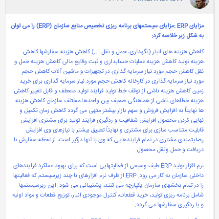
مزایای
ERP
:مزایای سیستمهای برنامه ریزی تخصیص منابع سازمان (
ERP
) را می توان
به شکل زیر خلاصه کرد:
کاهش هزینه های انبار (نگهداری، حمل و نقل . ..) کاهش هزینه سفارشها کاهش
هزینه تولید کاهش هزینه عملیات حسابداری و ثبت وقایع مالی کاهش هزینه حمل و
نقل کاهش حجم مورد نیاز سرمایه گذاری در تجهیزات و ماشین آلات کاهش حجم
مورد نیاز سرمایه گذاری در کارخانه کاهش حجم مورد نیاز سرمایه گذاری برای خرید
زمین کاهش هزینه ناشی از توقف خط تولید فرایند تولید منعطف و قابل تغییر کاهش
هزینه خطاهای ناشی از هماهنگی ضعیف بین واحدها مختلف سازمان کاهش هزینه
ها نهایتاً به افزایش فروش و سهم بازار بیشتر متهی می گردد کاهش زمان تکمیل و
نهایی کردن محصول افزایش شفافیت و ردگیری فرایند تولید برای مشتری افزایش
قابلیت متناسب سازی برای مشتری و نهایتاً تطبیق بیشتر با نیازهای وی افزایش
رضایتمندی مشتری در تمام فرایندهایی که وی با آنها درگیر است، از لحظه سفارش تا
دریافت و حمل ونقل محصول
نرم افزار تولید ERP طیف وسیعی از فعالیتهایی است که برای بهبود عملکرد فرایندهای
داخلی سازمان به کار می رود. ERP از طرف نرم افزارهای با چند زیرسیستم که فعالیتها
را در تمام بخشهای سازمان یکپارچه می کنند، پشتیبانی می شود. این زیرسیستمها
شامل برنامه ریزی تولید، خرید قطعات، کنترل موجودی انبار، توزیع قطعات و مواد اولیه
و یا ردگیری سفارشها می گردد.