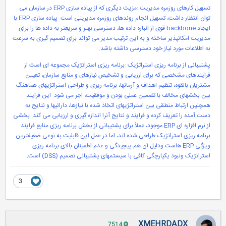
تسهیل کارهای روزمره مدیریت :مزیت دیگری که از پیاده سازی ERP در سازمان می
توان انتظار داشت، تسهیل انجام روندهای روزمره مدیریتی است. پیاده سازی ERP با
ایجاد backbone قوی از انباره داده ها، دسترسی بهتر و سریعتر به داده ها را برای
مدیریت امکانپذیر ساخته و به این ترتیب مدیر می تواند برای تصمیم گیری به سرعت
به اطلاعات مورد نیاز خود دسترسی داشته باشد.
پشتیبانی از برنامه ریزی استراتژیک :برنامه ریزی استراتژیک مجموعه ای است از
فرایندهای مشخصی که برای ارزیابی و تشخیص نیازهای و منابع سازمان، تعیین
مشتریان بالقوه، تنظیم اهداف و آرمانها، برنامه ریزی و طراحی استراتژیهای هماهنگ
بین بخشهای مخالف با تضمین عملی بودن و موفقیت، اجر می شود. این فرایند
همچنین ارتباط منطقی بین استراتژیهای اتخاذ شده با نیازها، دارائیها و نتایج به
دست آمده را تعریف کرده و فرایند و نتایج آنرا اندازه گیری و ارزیابی می کند. بخشی
از نرم افزاره ای ERP موجود، عملاً برای پشتیبانی از بخش برنامه ریزی منابع فرایند
برنامه ریزی استراتژیک طراحی شده اند، اما در عمل این قابلیت به نوعی ضعیفترین
ویژگی ERP هاست ودلیل آن هم پیچیدگی و عدم اطمینان بالای برنامه ریزی
استراتژیک ونبود یکپارچگی کافی با سیستمهای پشتیبانی تصمیم (DSS) است.
3
XMEHRDADX
7514