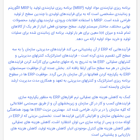
برنامه ریزی نیازمندی مواد اولیه (MRP) برنامه ریزی نیازمندی تولید یا MRP الگوریتم
و زمانبندی مشخصی است که به برای فرایندهای تولیدی با چندین سطح از تولید
طراحی شده است. MRP با استفاده اطلاعات ورودی، نیازمندیهای تولید محصولات
نهایی مختلف، ساختار سیستم تولید، سطح موجودی فعلی انبار از هر یک از کالاهای
تمام شده و میزان lot معین برای هر بار تولید، برنامه ای زمانبندی شده برای عملیات
تولید و خرید مواد اولیه ارائه می دهد.
فرآیندهایی که ERP از آن پشتیبانی می کند فرایندهای مدیریتی سازمان را به سه
سطح کلی تقسیم بندی کرده است – فرایندهای استراتژیک، کنترلهای مدیریتی و
کنترلهای عملیاتی. ERP ها به تدریج به راه حلهای جامعی برای کارآمد کردن فرایندهای
سازمان در هر سه سطح مذکور ارتقا یافته اند. بخش عمده ای از موفقیت سیستمهای
ERP به یکپارچه کردن فعالیتها در کل سازمان باز می گردد. موفقیت ERP ها در سطوح
برنامه ریزی استراتژیک و کنترلهای مدیریتی به تعهد و همکاری مدت مدیریت ارشد
سازمان وابسته است.
کمک به کاهش هزینه های عملیاتی نرم افزارهای ERP به منظور یکپارچه سازی
فرایندهای کسب و کار در کل سازمان و زیربخشهای آن و از طریق سیستمی اطلاعاتی
که کلیه سازمان را در بر دارد، طراحی شده اند. مهمترین مزیت ERP ها بهبود هماهنگی
بین بخشهای سازمان و افزایش کارایی فرایندها است. نخستین مزیتی که از ERP در
کوتاه مدت و پس از پیاده سازی می توان انتظارد اشت، کاهش هزینه های عملیاتی
نظیر کاهش هزینه های کنترل موجودی انبار، کاهش هزینه تولید، کاهش هزینه های
بازاریابی و پشتیبانی است.