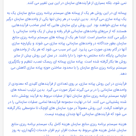
نمی شود، بلکه بسیاری از فرآیندهای سازمان در این بین تغییر می کنند.
پیمانه ای در این روش هر یک از پیمانه های سیستم برنامه ریزی منابع سازمان یک به
یک پیاده سازی می گردند. بدین ترتیب در هر زمان تنها یکی از واحدهای سازمان درگیر
پیاده سازی خواهند بود. این روش برای سازمان هایی که کمتر صاحب فرآیندهایی
هستند که از مرزهای واحدهای سازمانی فراتر رفته و بیش از یک واحد سازمانی را
درگیر می کنند مناسبتر است. ابتدا هر یک از پیمانه های سیستم برنامه ریزی منابع
سازمان بطور جداگانه در واحدهای سازمانی پیاده سازی می شوند و یکپارچه سازی
آنها در گام بعدی صورت می پذیرد. این امر سبب می شود که هر یک از واحدهای
سازمانی پایگاه داده مختص به خود را دارا باشند. در عمل این روش بیش از سایر
روش ها بکار گرفته شده است. پیاده سازی پیمانه ای ریسک نصب، تنظیم و بکارگیری
سیستم برنامه ریزی منابع سازمان را با محدود ساختن حوزه پیاده سازی کاهش می
دهد.
فرآیندی در این روش پیاده سازی، بر روی تعدادی از فرآیندهای کلیدی که معدودی از
واحدهای سازمانی را در بر می گیرند تمرکز صورت می گیرد. بدین ترتیب نسخه های
اولیه سیستم برنامه ریزی منابع سازمان تنها از عملیات مربوط به فرآیند پوشش داده
شده پشتیبانی می کنند. اما در نهایت مجموعه فرآیندها تمامی عملیات سازمانی را در
بر خواهند گرفت. این روش معمولاً در مورد سازمان های کوچک تا متوسطی بکار گرفته
می شود که فرآیندهای سازمانی آنها چندان پیچیده نیست.
هزینه سیستم برنامه ریزی منابع سازمان هزینه کامل یک سیستم برنامه ریزی منابع
سازمان شامل هزینه های مربوط به سخت افزار، نرم افزار، خدمات (نگهداری، به روز