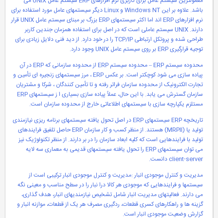
معمولترین سیستم عامل برای کاربری نرم افزارهای ERP سیستم عامل UNIX می
باشد. علاوه بر این Windows NT و Linux دیگر سیستمهای عامل مورد استفاده برای
نرم افزارهای ERP اند اما اکثر سیستمهای ERP بزرگ بر مبنای سیستم عامل UNIX قرار
دارند. UNIX سیستم عاملی است که در اصل برای استفاده همزمان جندین کاربر
طراحی شده و پروتکل ارتباطی TCP/IP را در خود دارد. از دید فنی دلایل زیادی برای
توجیه قرارگیری ERP بر روی سیستم عامل UNIX وجود دارد.
محدوده سیستم ERP – محدوده سیستم ERP از محدوده سازمانی که ERP در آن
پیاده سازی می شود کوچکتر است. بر عکس ERP ، مرز سیستمهای زنجیره ای تأمین و
تجارت الکترونیک از محدوده سازمان فراتر رفته و تا تأمین کنندگان ، شرکا و مشتریان
سازمان گسترش می یابد. با این حال، عملاً پیاده سازی بسیاری ا ز سیستمهای ERP
مستلزم یکپارچه سازی با سیستمهای اطلاعاتی خارج از محدوده سازمان است.
تاریخچه ERP سیستمهای ERP در اصل تحول یافته سیستمهای برنامه ریزی نیازمندی
تولید یا (MRPII) هستند. از منظر کسب و کار سازمان ERP حاصل تلفیق فرایندهای
تولید با فرایندهایی است که کلیه ابعاد سازمان را در بر دارند. از منظر تکنولوژیک نیز
می توان سیستمهای ERP را تحول یافته سیستمهای قدیمی به معماری سه لایه
client-server دانست.
مدیریت و کنترل موجودی انبار :مدیریت و کنترل موجودی انبار ترکیبی است از
سیستمها و فرایندهایی که موجودی هر کالا درا نبار را در سطح مناسب و معینی نگه
می دارند. فعالیتهای مدیریت انبار شامل تشخیص نیازمندیهای انبار، هدف گذاری،
گزینه ها و راهکارهای کسری قطعات، ردگیری مصرف هر یک از قطعات، موازنه انبار و
گزارش وضعیت موجودی انبار است.