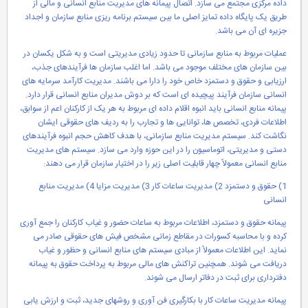
داده مرکزی مجتمع می سازد. اتصال پیمانه های مدیریت منابع انسانی و مالی از
طریق یک پایگاه داده تمایز اصلی ما بین سیستم برنامه ریزی منابع سازمان و اجداد
جزیره ای آن می باشد.
عملیات مربوط به منابع سازمانی تا حدود زیادی مدیریتی است و به شکل یکسان در
بین سازمان های مختلف موجود می باشد. اما اغلب سازمان ها فرآیندهای جذب،
ارزیابی و حقوق و دستمزد خاص خود را دارا می باشند. مدیریت کارآمد سرمایه های
انسانی سازمان فرآیند پیچیده ای است که بر دوش مدیران منابع انسانی قرار دارد.
پیمانه منابع انسانی باید انبوه اقلام داده ای مربوط به هر یک از کارکنان اعم از سوابق،
اطلاعات فردی، تخصص ها، توانایی ها و تجارب را به ردیف های حقوقی ایشان
نگاشت کند. سیستم مدیریت منابع سازمانی، با هدف کاهش حجم انبوه فرآیندهای
دستی و مدیریتی، اتوماسیون را در این حوزه وارد می سازد. سیستم های مدیریت
منابع انسانی معمولاً چهار قابلیت اصلی زیر را در اختیار سازمان قرار می دهند:
1) حقوق و دستمزد 2) مدیریت ساعات کار 3) مدیریت مزایا 4) مدیریت منابع
انسانی
پیمانه حقوق و دستمزد، اطلاعات مربوط به ساعات حضور و غیاب کارکنان را جمع آوری
کرده و با محاسبه کسورات در مقاطع زمانی مشخص فیش های حقوقی صادر می
نماید. این اطلاعات معمولاً از مبادی سیستم های منابع انسانی و حظور و غیاب
دریافت می شوند. همچنین تراکنش های مالی مربوط به پرداخت حقوق به پیمانه
دفترداری برای ثبت در دفاتر ارسال می شوند.
پیمانه مدیریت ساعات کار با بکارگیری فن آوری و روشهای جدید، ثبت و ارزش یابی