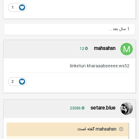
1
1 سال بعد...
mahsahsn
12
linketun kharaaabeeeee:ws52:
2
setare.blue
23086
mahsahsn گفته است: