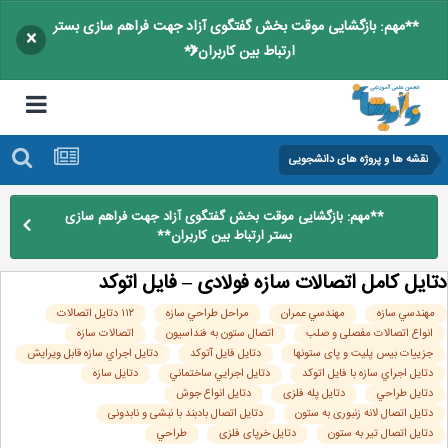
**مهم: بازگشایی موقت بخش گفتگوی آزاد جهت فراهم سازی بستر
×
ارتباط بین کاربران**
نقشه ها و پروژه های دانشجویی
**مهم: بازگشایی موقت بخش گفتگوی آزاد جهت فراهم سازی
بستر ارتباط بین کاربران**
ایل کامل اتصالات سازه فولادی – فایل اتوکد
هندسي سازه
مهندسي عمران
مراحل طراحي سازه
۱۱۲ دتایل اتصالات
انواع اتصالات مفصلی و صلب
اتصال ستون به فنداسیون
اتصالات سازه
جزییات بیس پلیت و پای ستونها
دتايل فايل آتوكد
دتايل اجراي سازه قابل ويرايش
دتايل اجراي سازه با فايل اتوكد
دتايل اجرايي ساختماني
دتايل سازه
دتايل طراحي
دتایل پله فلزی
دتایل انواع جوش
دتایل اتصال لانه زنبوری به ستون
دتایل اتصال بادبند با نبشی و نابدونی
دتایل اتصال تیر به ستون
دتایل خرپای فلزی
طراحي