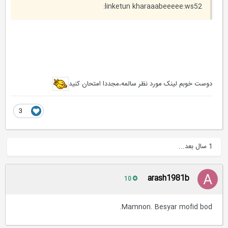
linketun kharaaabeeeee:ws52:
دوست خوبم لینک مورد نظر سالمه،مجددا امتحان کنید
3
1 سال بعد...
arash1981b
10
Mamnon. Besyar mofid bod.