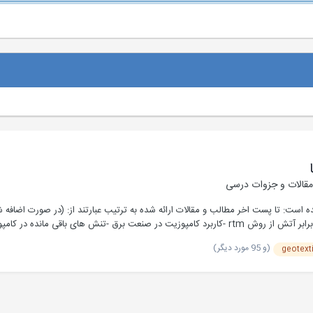
قالات و جزوات درسی
ه است: تا پست اخر مطالب و مقالات ارائه شده به ترتیب عبارتند از: (در صورت اضاف
كامپوزیت ها در صنایع نظامی -ساخت كامپوزیت های ایمن در برابر آتش از روش rtm -كاربرد كامپوزیت در
امپوزیتهای گرمانرم -چوب ها هم كامپوزیتی میشوند -دريلهاي كامپوزيتي -کامپوزیت -کا
(و 95 مورد دیگر)
geotext
مپوزيت هاي پليمري -كامپوزیت های چوپ پلاستیك -الیاف کربن و کامپوزیت آنها -اثر ت
 در مقياس کوچک -سنتز و تعیین مشخصات لاتکس نانوکامپوزیت پلی(‌استیرن- کو- بوتی
انوکامپوزیتی بر پایه ژل -بررسی اثر کیسه خلاء تنها و سامانه پخت اتوکلاو بر خواص
پولتروژن کامپوزیت شیشه-‫‫