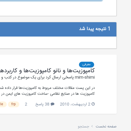
1 نتیجه پیدا شد
معرفی
كامپوزیت‌ها و نانو کامپوزیت‌ها و کاربردها
mim-shimi
پاسخی ارسال کرد برای یک موضوع در
کتب و م
در این پست مقالات مختلف مربوط به کامپوزیت‌ها قرار داده شد
کامپوزیت در آسفالت -چشم انداز كامپوزیت های چوب پلاستیك -ك
2 اردیبهشت، 2010
38 پاسخ
2
ile
frp
الكترونيك -كاربرد كامپوزیت ها در صنعت خودرو سازی -نانوکا
کامپوزيتي تخت و استوانه اي -نانو کامپوزيت ها، تحولی بزرگ
نانوهیدروکسی آپاتیت بر خواص فیزیکی و شیمیایی ریزگوی های ن
صفحه نخست
جستجو