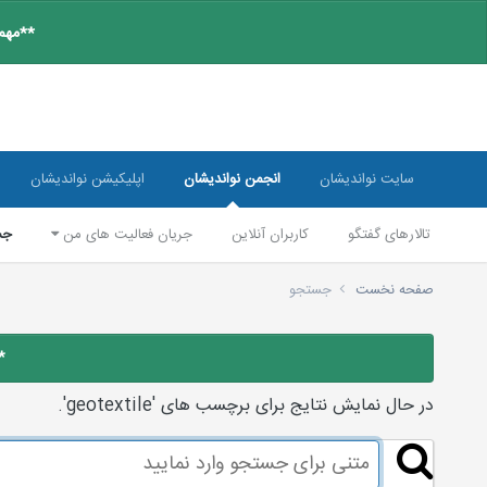
**مهم:
سایت نواندیشان
انجمن نواندیشان
اپلیکیشن نواندیشان
تالارهای گفتگو
کاربران آنلاین
جریان فعالیت های من
جس
صفحه نخست
جستجو
*
در حال نمایش نتایج برای برچسب های 'geotextile'.