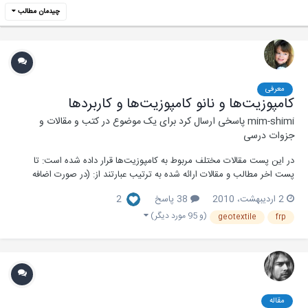
چیدمان مطالب
معرفی
كامپوزیت‌ها و نانو کامپوزیت‌ها و کاربردها
mim-shimi
پاسخی ارسال کرد برای یک موضوع در
کتب و مقالات و
جزوات درسی
در این پست مقالات مختلف مربوط به کامپوزیت‌ها قرار داده شده است: تا
پست اخر مطالب و مقالات ارائه شده به ترتیب عبارتند از: (در صورت اضافه
شدن مطلب بعد از آخرین پست عناوین به لیست اضافه می‌شود) - كامپوزیت
2 اردیبهشت، 2010
38 پاسخ
2
ها در صنایع نظامی -ساخت كامپوزیت های ایمن در برابر آتش از روش rtm
-كاربرد كامپوزیت در...
(و 95 مورد دیگر)
geotextile
frp
مقاله