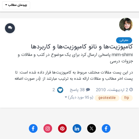
چیدمان مطالب
معرفی
كامپوزیت‌ها و نانو کامپوزیت‌ها و کاربردها
mim-shimi
پاسخی ارسال کرد برای یک موضوع در
کتب و مقالات و
جزوات درسی
در این پست مقالات مختلف مربوط به کامپوزیت‌ها قرار داده شده است: تا
پست اخر مطالب و مقالات ارائه شده به ترتیب عبارتند از: (در صورت اضافه
شدن مطلب بعد از آخرین پست عناوین به لیست اضافه می‌شود) - كامپوزیت
2 اردیبهشت، 2010
38 پاسخ
2
ها در صنایع نظامی -ساخت كامپوزیت های ایمن در برابر آتش از روش rtm
-كاربرد كامپوزیت در...
(و 95 مورد دیگر)
geotextile
frp