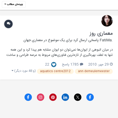
چیدمان مطالب
معماری روز
.FatiMa
پاسخی ارسال کرد برای یک موضوع در
معماری جهان
در میان انبوهی از ایوان‌ها نمی‌توان دو ایوان مشابه هم پیدا كرد و این همه
تنها به لطف بهره‌گیری از تازه‌ترین فناوری‌های مربوط به عرصه طراحی و ساخت
ایوان‌های موجی شكل صورت گرفته است. آسمانخراشی با 82 طبقه و با یك
29 مهر، 2010
1785 پاسخ
22
مشخصه منحصربه فرد: در میان انبوهی از ایو...
(و 48 مورد دیگر)
aquatics centre2012
ann demeulemeester