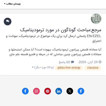
چیدمان مطالب
مرجع:مباحث گوناگون در مورد ترمودینامیک
EN-EZEL
پاسخی ارسال کرد برای یک موضوع در
ترمودینامیک، سوخت و
احتراق
آیا مجادله فلسفی پیرامون ترمودینامیک, بیهوده است؟ آیا ممکن استبحثها و
مجادلات فلسفی پیرامون چنین مباحثی که در حیطه و قلمرو فلسفه علم جای
می گیرنداساساً پوچ و بیهوده باشند؟ صاحبنظران مکاتیب زبان شناسی علم
29 آبان، 2009
60 پاسخ
تفسیر(Hermeneutics) نظیر پل ریکور و دوره اول ویتگنشتاین اعتقاد داشتند
(و 39 مورد دیگر)
gibbs free energy
clausius
که مشاجرات فلسفی...