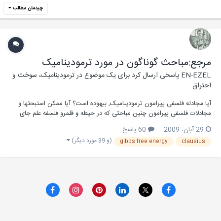
چیدمان مطالب
مرجع:مباحث گوناگون در مورد ترمودینامیک
EN-EZEL
پاسخی ارسال کرد برای یک موضوع در
ترمودینامیک، سوخت و
احتراق
آیا مجادله فلسفی پیرامون ترمودینامیک, بیهوده است؟ آیا ممکن استبحثها و
مجادلات فلسفی پیرامون چنین مباحثی که در حیطه و قلمرو فلسفه علم جای
می گیرنداساساً پوچ و بیهوده باشند؟ صاحبنظران مکاتیب زبان شناسی علم
29 آبان، 2009
60 پاسخ
تفسیر(Hermeneutics) نظیر پل ریکور و دوره اول ویتگنشتاین اعتقاد داشتند
(و 39 مورد دیگر)
gibbs free energy
clausius
که مشاجرات فلسفی...