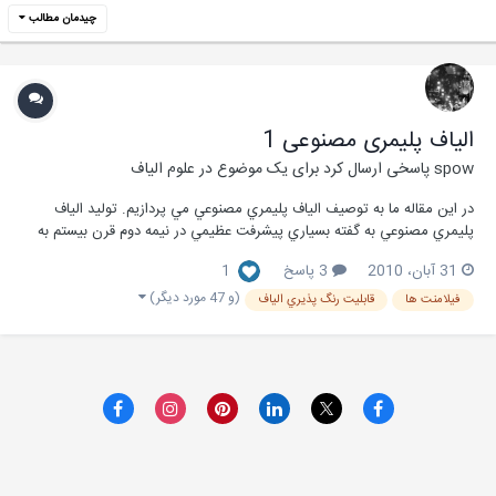
چیدمان مطالب
الياف پليمری مصنوعی 1
spow
پاسخی ارسال کرد برای یک موضوع در
علوم الیاف
در اين مقاله ما به توصيف الياف پليمري مصنوعي مي پردازيم. توليد الياف
پليمري مصنوعي به گفته بسياري پيشرفت عظيمي در نيمه دوم قرن بيستم به
شمار مي آيد. در حقيقت از لحاظ منطقي عمر الياف با ظهور الياف مصنوعي
31 آبان، 2010
3 پاسخ
1
مانند نايلون، پلي استر و ... شروع شده است. اين پيشرفت شگرف در اواخر
دهه ي 1930 اتفاق افتاد. د...
(و 47 مورد دیگر)
فيلامنت ها
قابليت رنگ پذيري الياف