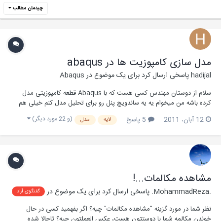
چیدمان مطالب
مدل سازی کامپوزیت ها در abaqus
hadijal
پاسخی ارسال کرد برای یک موضوع در
Abaqus
سلام از دوستان مهندس کسی هست که با Abaqus قطعه کامپوزیتی مدل
کرده باشه من میخوام یه یه ساندویچ پنل رو برای تحلیل مدل کنم خیلی هم
ضروریه اگه کسی بتونه کمکم کنه خیلی خیلی ممنون میشم
(و 22 مورد دیگر)
12 آبان، 2011
5 پاسخ
لایه
مدل
مشاهده مکالمات...!
.MohammadReza.
پاسخی ارسال کرد برای یک موضوع در
گفتگوی آزاد
نظر شما در مورد گزینه "مشاهده مکالمات" چیه؟ اگر بفهمید کسی در حال
خوندن مکالمه شما با دوستتون هست، عکس العملتون چیه؟ تاحالا شده