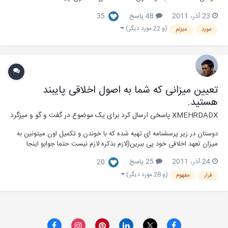
مکالمه کسی رو بخونید؟ چقدر با این موافق هستید که اگر کسی کار شخصی
23 آذر، 2011
48 پاسخ
35
داشته باشه باید پیام خصوصی بده؟ :flowerysmile:
(و 22 مورد دیگر)
مورد
میزنم
تعیین میزانی که شما به اصول اخلاقی پایبند
هستید.
XMEHRDADX
پاسخی ارسال کرد برای یک موضوع در
گفت و گو و میزگرد
دوستان در زیر پرسشنامه ای تهیه شده که با خوندن و تکمیل اون میتونین به
میزان تعهد اخلاقی خود پی ببرین(لازم بذکره لازم نیست حتما جوابو اینجا
بنویسین ،میتونین برای خودتون یاد داشت کنین): در زیر 15 جمله نوشته شده
24 آذر، 2011
25 پاسخ
20
است و با توجه به اینکه شما به هنگام استخدام این کارها را انجام دادهاید ،...
(و 28 مورد دیگر)
قرار
مفهوم