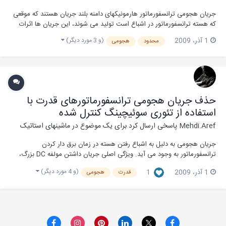
جریان هجومی ترانسفورماتور هارمونیکهای دامنه بلند جریان هستند که موقعی
که هسته ترانسفورماتور در اشباع است تولید می شوند، این جریان ها اثرات
نامطلوبی دارند که شامل افت پتانسیل یا تلفات حرارتی برای ترانسفورماتور،
(و 3 مورد دیگر)
1 آذر، 2009
محدود
هجومی
عملکرد بد رله های حفاظتی، و کم شدن کیفیت توان بر روی سیستم می باشند.
کنترل سوئیچینگ در ترا...
حذف جریان هجومی ترانسفورماتورهای قدرت با
استفاده از تئوری سوئیچینگ کنترل شده
Mehdi.Aref
پاسخی ارسال کرد برای یک موضوع در
ماشینهای استاتیک
جریان هجومی به دلیل به اشباع رفتن هسته در زمان برق دار کردن
ترانسفورماتور به وجود می آید. ویژگی اصلی جریان داشتن مولفه DC بزرگ،
هامونیک زیاد، و اندازه بزرگ می باشد که می تواند تأثیرات مختلفی از جمله
(و 4 مورد دیگر)
1 آذر، 2009
1
قدرت
هجومی
کاهش کیفیت برق، کاهش عمر مفید ترانسفورماتور، عملکرد غلط رله های
حفاظتی، تنش و فشار مکانیکی روی سیم پی...