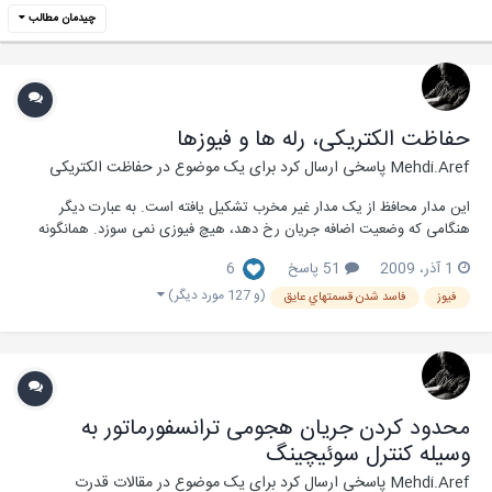
چیدمان مطالب
حفاظت الکتریکی، رله ها و فیوزها
Mehdi.Aref
پاسخی ارسال کرد برای یک موضوع در
حفاظت الکتریکی
این مدار محافظ از یک مدار غیر مخرب تشکیل یافته است. به عبارت دیگر
هنگامی که وضعیت اضافه جریان رخ دهد، هیچ فیوزی نمی سوزد. همانگونه
که در نقشه مدار نیز مشخص است ، هنگامی که جریان به بیش از یک مقدار از
1 آذر، 2009
51 پاسخ
6
پیش تعیین شده افزایش یابد، یک رله ولتاژ اعمالی به بار را قطع می کند. افت
ولتاژ روی R به جریان عبوری...
(و 127 مورد دیگر)
فیوز
فاسد شدن قسمتهاي عايق
محدود کردن جریان هجومی ترانسفورماتور به
وسیله کنترل سوئیچینگ
Mehdi.Aref
پاسخی ارسال کرد برای یک موضوع در
مقالات قدرت