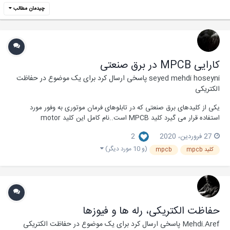
چیدمان مطالب
کارایی MPCB در برق صنعتی
seyed mehdi hoseyni
پاسخی ارسال کرد برای یک موضوع در
حفاظت
الکتریکی
یکی از کلیدهای برق صنعتی که در تابلوهای فرمان موتوری به وفور مورد
استفاده قرار می گیرد کلید MPCB است..نام کامل این کلید motor
protection circuit breaker است. البته باید عنوان کنیم که برخی برندهای
27 فروردین، 2020
2
سازنده اسامی دیگری برای این کلید در نظر گرفته اند ولی اسم اصلی به همین
شکل است. این کلید برای...
(و 10 مورد دیگر)
کلید mpcb
mpcb
حفاظت الکتریکی، رله ها و فیوزها
Mehdi.Aref
پاسخی ارسال کرد برای یک موضوع در
حفاظت الکتریکی