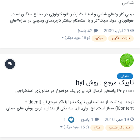
شناسی
برخي کاربردهاي قطعي و اجتناب*ناپذير نانوتکنولوژي در صنايع سنگين است:
هوانوردي: مواد سبک*تر و با استحکام بيشتر کاربردهاي وسيعي در سازه*هاي
هوانوردي و نيز در فضانوردي دارند. زيرا در هر دو مورد وزن شاخص مهمي در
29 آبان، 2009
42 پاسخ
فرآيندها و دستگاه*هاي هوانوردي و فضانوردي است. پالايش*گاه*ها: با
(و 16 مورد دیگر)
فلزات سنگین
ميكرو
استفاده از کارب...
معرفی
تاپیک مرجع : روش hyl
Peyman
پاسخی ارسال کرد برای یک موضوع در
متالورژی استخراجی
توجه : برداشت از مطالب این تاپیک تنها با ذکر مرجع آن ([Hidden
Content]) مجاز است. اچ. وای. ال. سه یکی از متداول ترین روش های احیای
مستقیم پرباره‎های سنگ آهن است. اساس احیای مستقیم گندله یا کلوخۀ
19 مهر، 2010
1 پاسخ
1
سنگ آهن در روش اچ. وای. ال. سه توسط گازهای احیاکنندۀ اکسید کربن و
هیدروژن، تولیدی از گاز طبیعی طر...
(و 15 مورد دیگر)
مبدل گاز طبیعی
متان