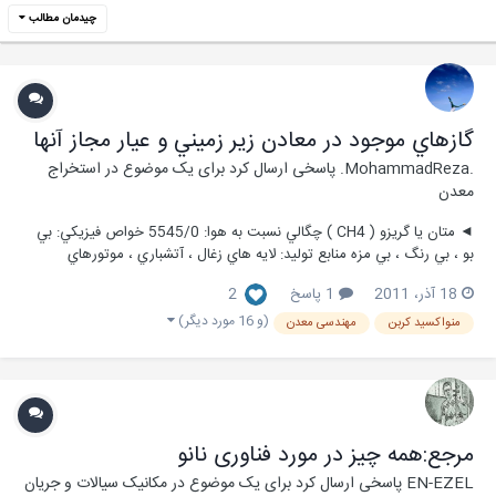
چیدمان مطالب
گازهاي موجود در معادن زير زميني و عيار مجاز آنها
.MohammadReza.
پاسخی ارسال کرد برای یک موضوع در
استخراج
معدن
◄ متان يا گريزو ( CH4 ) چگالي نسبت به هوا: 5545/0 خواص فيزيکي: بي
بو ، بي رنگ ، بي مزه منابع توليد: لايه هاي زغال ، آتشباري ، موتورهاي
احتراقي ، تجزيه مواد آلي آثار مضر: قابل انفجار ، خفه کننده روش تشخيص:
18 آذر، 2011
1 پاسخ
2
دستگاههاي گازسنج (گري...
(و 16 مورد دیگر)
منواکسید کربن
مهندسی معدن
مرجع:همه چیز در مورد فناوری نانو
EN-EZEL
پاسخی ارسال کرد برای یک موضوع در
مکانیک سیالات و جریان