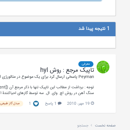
1 نتیجه پیدا شد
معرفی
تاپیک مرجع : روش hyl
Peyman
پاسخی ارسال کرد برای یک موضوع در
متالورژی 
سنگ آهن در روش اچ. وای. ال. سه توسط گازهای احیاکنندۀ اکس
19 مهر، 2010
1 پاسخ
1
مبدل گاز طبیعی
صفحه نخست
جستجو