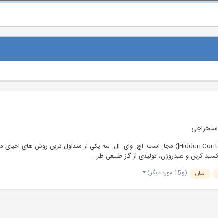
استخراجی
ید کربن و هیدروژن، تولیدی از گاز طبیعی طر...
(و 15 مورد دیگر)
متان