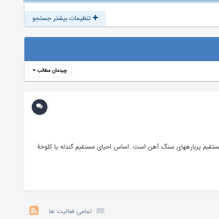
تنظیمات بیشتر جستجو
چیدمان مطالب
توجه : برداشت از مطالب این تاپیک تنها با ذکر مرجع آن ([Hidden Content]) مجاز است. اچ. وای. ال. سه یکی از متداول ترین روش های احیای مستقیم پرباره‎های سنگ آهن است. اساس احیای مستقیم گندله یا کلوخۀ
تمامی فعالیت ها