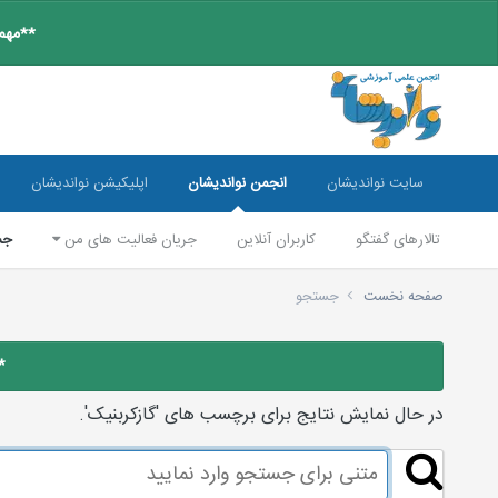
**مهم:
سایت نواندیشان
انجمن نواندیشان
اپلیکیشن نواندیشان
تالارهای گفتگو
کاربران آنلاین
جریان فعالیت های من
جس
صفحه نخست
جستجو
*
در حال نمایش نتایج برای برچسب های 'گازکربنیک'.