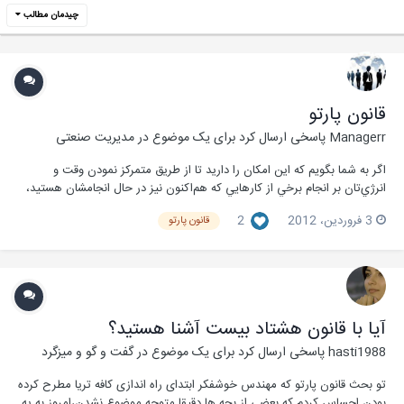
چیدمان مطالب
قانون پارتو
Managerr
پاسخی ارسال کرد برای یک موضوع در
مدیریت صنعتی
اگر به شما بگويم که این امکان را دارید تا از طریق متمركز نمودن وقت و
انرژي‌تان بر انجام برخي از كارهايي كه هم‌اکنون نیز در حال انجامشان هستید،
زندگي خود را به طرز شگفت‌انگیزی متحول کنید و نتایج بهتری بگیرید، چه
3 فروردین، 2012
2
قانون پارتو
خواهیدگفت؟ بله اين موضوع حقيقت دارد و بر پايه قانون شناخته شده‌اي بنا
شده است كه...
آیا با قانون هشتاد بیست آشنا هستید؟
hasti1988
پاسخی ارسال کرد برای یک موضوع در
گفت و گو و میزگرد
تو بحث قانون پارتو که مهندس خوشفکر ابتدای راه اندازی کافه تریا مطرح کرده
بودن احساس کردم که بعضی از بچه ها دقیقا متوجه موضوع نشدن،امروز به یه