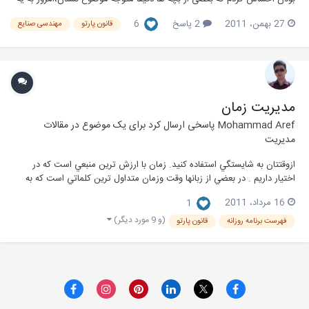
مطلبی برخوردم که به زبانی ساده ،همه اون چیزی رو که این قانون بهمون میگه
27 بهمن، 2011
2 پاسخ
6
قانون پارتو
مهندسی صنایع
رو بیان میکنه..... (البته توضیح اینکه ،وقتی داشتم این مطلب رو اینجا
میذاشتم دیدم که آ...
مديريت زمان
Mohammad Aref
پاسخی ارسال کرد برای یک موضوع در
مقالات
مدیریت
ازوقتتان به شايستگي استفاده كنيد. زمان با ارزش ترين منبعي است كه در
اختيار داريم . در بعضي از زبانها وقت وزمان متداول ترين كلماتي است كه به
كار مي روند. وقت بسيار با ارزش تر از پول است ما مي توانيم زندگي خودرا به
16 مرداد، 2011
1
مدت زماني كه در دنيا به ما اختصاص داده شده است توصيف كنيم. مهم ترين
وظيفه در زندگي آن...
(و 9 مورد دیگر)
فهرست برنامه روزانه
قانون پارتو