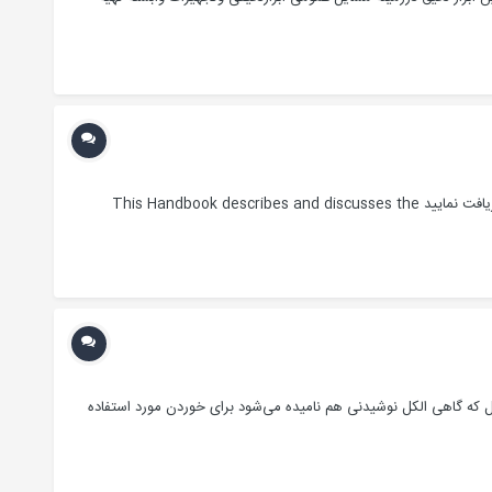
دانلود هندبوک فرایند نفت خام این هندبوک عالی برای مهندسین شیمی ونفت ومتخصصین پالایش نفت ومحصولات نفتی را در18 فصل از لینک زیر دریافت نمایید This Handbook describes and discusses the
روکسیل (-OH) پیوسته به اتم کربن اشباع شده است اتیل الکل که گاهی الکل نوشیدنی هم نامیده می‌شود برای خوردن مورد استفاده