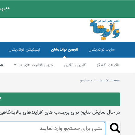
**مهم:
سایت نواندیشان
انجمن نواندیشان
اپلیکیشن نواندیشان
تالارهای گفتگو
کاربران آنلاین
جریان فعالیت های من
جس
صفحه نخست
جستجو
*
در حال نمایش نتایج برای برچسب های 'فرایندهای پالایشگاهی'