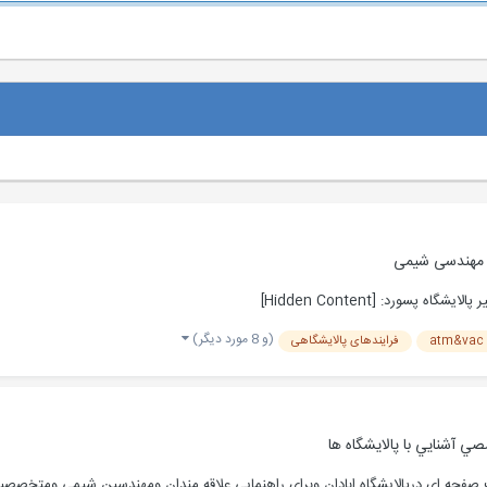
ه مهندسی شیمی
پسورد: [Hidden Content]
(و 8 مورد دیگر)
atm&vac d
فرایندهای پالایشگاهی
ي آشنايي با پالايشگاه ها
صفحه ای درپالایشگاه ابادان وبرای راهنمایی علاقه مندان ومهندسین شیمی ومتخصصین 