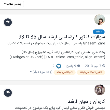
چیدمان مطالب
دانلود
سوالات کنکور کارشناسی ارشد سال 86 تا 93
Ghasem Zare
پاسخی ارسال کرد برای یک موضوع در
تحصیلات تکمیلی
رشته‌ هاي‌ امتحاني‌ دوره‌ كارشناسي‌ ارشد گروه‌ کشاورزي (سال 86)
[TABLE=class: cms_table, align: center] [TR=bgcolor: #99ccff]
[TD]کد رشته امتحاني [/TD] [TD=bgcolor: #99ccff]نام رشته امتحاني
7 تیر، 2013
9 پاسخ
2
[/TD] [TD=bgcolor: #99ccff][/TD] [/TR] [TR] [TD]1301 [/TD]
[TD]سوالات ارشد مهندسي منابع طبيعي...
(و 13 مورد دیگر)
کنکور کارشناسی ارشد
کارشناسی ارشد
کاروان راهیان ارشد
مهندس خوش فکر
پاسخی ارسال کرد برای یک موضوع در
تحصیلات