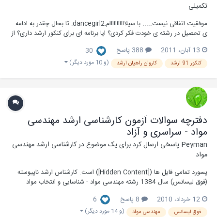
تکمیلی
موفقیت اتفاقی نیست..... با سیلااااااااااام:dancegirl2: تا بحال چقدر به ادامه
ی تحصیل در رشته ی خودت فکر کردی؟ ایا برنامه ای برای کنکور ارشد داری؟ از
چه جزوات وکتابایی برای خوندن استفاده میکنی؟ اموزشگاه ثبت نام کردی ، چه
13 آبان، 2011
388 پاسخ
30
اموزشگاهی به نظرت مناسبه؟ ایا از الان...
(و 10 مورد دیگر)
کنکور 91 ارشد
کاروان راهیان ارشد
دفترچه سوالات آزمون کارشناسی ارشد مهندسی
مواد - سراسری و آزاد
Peyman
پاسخی ارسال کرد برای یک موضوع در
کارشناسی ارشد مهندسی
مواد
پسورد تمامی فایل ها ([Hidden Content]) است. کارشناس ارشد ناپیوسته
(فوق لیسانس) سال 1384 رشته مهندسی مواد - شناسایی و انتخاب مواد
مهندسی دفترچه اول شامل زبان انگلیسی، ریاضیات مهندسی، شیمی فیزیک و
12 خرداد، 2010
8 پاسخ
6
ترمو دینامیک و خواص فیزیکی مواد است. دفترچه دوم شامل دروس خواص
مکانیکی مواد،...
(و 14 مورد دیگر)
فوق لیسانس
مهندسی مواد