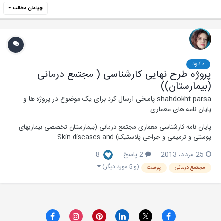
چیدمان مطالب
دانلود
پروژه طرح نهایی کارشناسی ( مجتمع درمانی
(بیمارستان))
shahdokht.parsa
پاسخی ارسال کرد برای یک موضوع در
پروژه ها و
پایان نامه های معماری
پایان نامه کارشناسی معماری مجتمع درمانی (بیمارستان تخصصی بیماریهای
پوستی و ترمیمی و جراحی پلاستیک) Skin diseases and
Reconstructive and Plastic Surgery در این پروژه تمام ریزفضاهای یک
25 مرداد، 2013
2 پاسخ
8
بیمارستان با ابعاد و اندازه های استاندارد آورده شده. جزو کاملترین منابع
استاندارد طراحی ریزفضاهای درمانی...
(و 5 مورد دیگر)
مجتمع درمانی
پوست