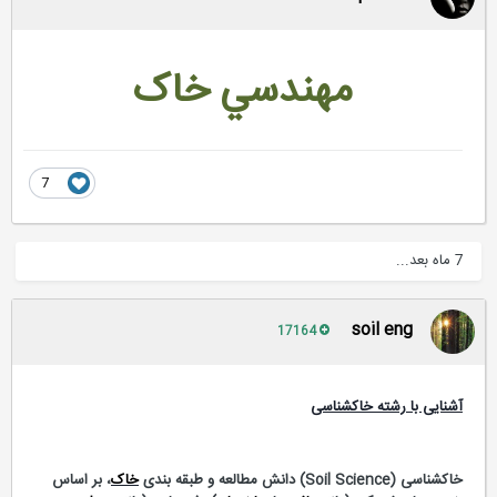
مهندسي خاک
7
7 ماه بعد...
soil eng
17164
آشنایی با رشته خاکشناسی
خاکشناسی (Soil Science) دانش مطالعه و طبقه بندی
خاک
، بر اساس