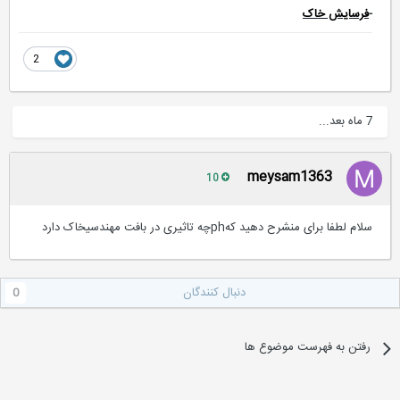
-
فرسایش خاک
2
7 ماه بعد...
meysam1363
10
سلام لطفا برای منشرح دهید کهphچه تاثیری در بافت مهندسیخاک دارد
دنبال کنندگان
0
رفتن به فهرست موضوع ها