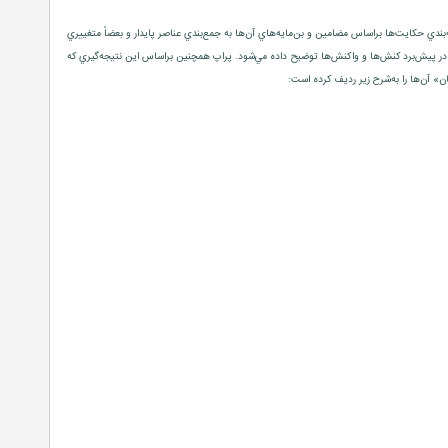
‌بندي حكايت‌ها براساس مضامين و بن‌مايه‌هاي آن‌ها به جمع‌بندي عناصر پايدار و بعضاً متغييري
ن در پيش‌برد كنش‌ها و واكنش‌ها توضيح داده مي‌شود. پراپ همچنين براساس اين نتيجه‌گيري كه
 آن‌ها را به‌شرح زير رديف كرده است: