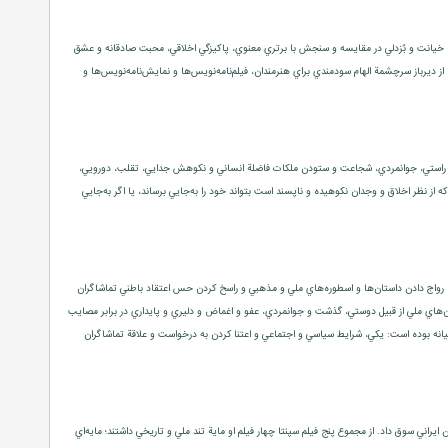
، خيانت و بٌزدلي در مقايسه و سنجش با برتري معنوي، پاكيزگي اخلاقي، محبت صادقانه و عشق
يرباز سرچشمة الهام سودمندي براي هنرمندان، فيلم‌نامه‌نويس‌ها و نمايش‌نامه‌نويس‌ها و
ع از راستي، جوانمردي، شجاعت و ستودن ملكات فاضلة انساني و نكوهش جدايي، تقلب، دورويي،
كه از نظر اخلاق و وجدان نكوهيده و ناپسند است بتواند خود را به‌جايي برساند، يا اگر به‌جايي
رواج دادن داستان‌ها و اسطوره‌هاي ملي و مذهبي و راسخ كردن حس اعتقاد باطني تماشاگران
ن‌هاي ملي از قبيل دوستي، گذشت و جوانمردي، عفو و اغماض و دليري و پايداري در برابر مصايب
ميانه بوده است: يكي، شرايط سياسي و اجتماعي و اعتنا كردن به درخواست و علاقة تماشاگران
راني سوق داد. از مجموع پنج فيلم سپنتا چهار فيلم او ماية تند ملي و تاريخي داشتند؛ مايه‌اي