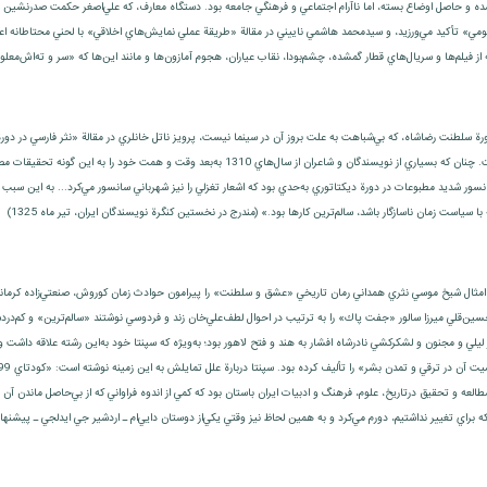
ده و حاصل اوضاع بسته، اما ناآرام اجتماعي و فرهنگي جامعه بود. دستگاه‌ معارف‌، كه‌ علي‌اصغر حكمت‌ صدرنشين‌ آن‌
عمومي» تأكيد مي‌ورزيد، و سيدمحمد هاشمي‌ ناييني‌ در مقالة ‌«طريقة‌ عملي‌ نمايش‌هاي‌ اخلاقي‌» با لحني‌ محتاطانه‌ اع
 از فيلم‌ها و سريال‌هاي قطار گمشده‌، چشم‌بودا، نقاب‌ عياران‌، هجوم‌ آمازون‌ها و مانند اين‌ها كه‌ «سر و ته‌اش‌معلو
ر دورة‌ سلطنت رضاشاه‌، كه بي‌شباهت‌ به‌ علت‌ بروز آن‌ در سينما نيست‌، پرويز ناتل خانلري در مقالة «نثر فارسي در دورة 
يافت‌ و ذوق‌ ايجاد و ابداع‌ را تحت‌الشعاع‌ گذاشت‌. چنان‌ كه‌ بسياري‌ از نويسندگان‌ و شاعران‌ 
سور شديد مطبوعات‌ در دورة‌ ديكتاتوري‌ به‌حدي ‌بود كه‌ اشعار تغزلي‌ را نيز شهرباني‌ سانسور مي‌كرد... به‌ اين‌ سبب‌ تح
ا سياست‌ زمان‌ ناسازگار باشد، سالم‌ترين‌ كارها بود.» (مندرج در نخستين كنگرة نويسندگان ايران، تير ماه 1325)
‌ امثال‌ شيخ ‌موسي‌ نثري‌ همداني‌ رمان‌ تاريخي‌ «عشق‌ و سلطنت»‌ را پيرامون ‌حوادث‌ زمان‌ كوروش‌، صنعتي‌زاده‌ كرماني‌ 
سين‌قلي‌ ميرزا سالور «جفت‌ پاك‌» را به‌ ترتيب‌ در احوال ‌لطف‌علي‌خان‌ زند و فردوسي‌ نوشتند «سالم‌ترين‌» و كم‌در
يلي‌ و مجنون‌ و لشكركشي‌ نادرشاه‌ افشار به‌ هند و فتح‌ لاهور بود؛ به‌ويژه‌ كه‌ سپنتا خود به‌اين‌ رشته‌ علاقه‌ داشت
لعه‌ و تحقيق‌ درتاريخ‌، علوم‌، فرهنگ‌ و ادبيات‌ ايران‌ باستان‌ بود كه‌ كمي‌ از اندوه ‌فراواني‌ كه‌ از بي‌حاصل‌ ماندن‌ آن
ه ‌براي‌ تغيير نداشتيم‌، دورم‌ مي‌كرد و به‌ همين‌ لحاظ‌ نيز وقتي‌ يكي‌از دوستان‌ دايي‌ام‌ ـ اردشير جي‌ ايدلجي‌ ـ پيشنهاد