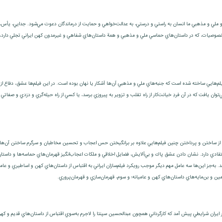
و ملي و مذهبي ما انسان به‌ راستي و درستي، به عدالت‌خواهي و حمايت از درماندگان دعوت مي‌شود. جدايي، يأس
وصيات، كه در داستان‌هاي حماسي ملي و مذهبي و همة داستان‌هاي شفاهي و غيرمدون كهن ايراني تجلي دارد، از د
يلم‌هايي ساخته شده است كه جنبه‌هاي ملي و مذهبي آن‌ها آشكار يا نهان بوده است. در اين فيلم‌ها عشق، دفا
‌توان يافت كه در آن فردِ خيانت‌كار از راه تقلب و تزوير به پيروزي برسد، يا كسي از راه حيله‌گري و دزدي و صفاتي 
لي از ساختن و پرداختن چنين فيلم‌هايي علاوه بر برانگيختن حس اعجاب و تحسين مخاطبان و سرگرم ساختن آن‌ها 
تقادي دارد. نشان دادن عشق پاك و بي‌آلايش، فضايل اخلاقي و ملكات اعجاب‌انگيز قهرمان‌هاي حماسه‌ها و داستا
 به‌جز اين‌ها سه عامل مهم ديگر موجب رويكرد فيلم‌سازان ايراني به اقتباس از داستان‌هاي كهن و اساطيري و عا
ين و بن‌مايه‌هاي داستان‌هاي كهن و عاميانه؛ و سوم، قهرمان‌سازي و قهرمان‌پروري.
ايران شرايطي پيش آمد كه كارگرداني همچون عبدالحسين سپنتا را لاجرم به‌سوي اقتباس از داستان‌هاي قديم و كهن اي