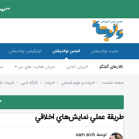
**مهم:
سایت نواندیشان
انجمن نواندیشان
اپلیکیشن نواندیشان
تالارهای گفتگو
کاربران آنلاین
جریان فعالیت های من
جس
صفحه نخست
ادبیات و علوم انسانی
ادبیات
کارگاه ادبی
ادبیات عا
*
طريقة عملي نمايش‌هاي اخلاقي
توسط
sam arch