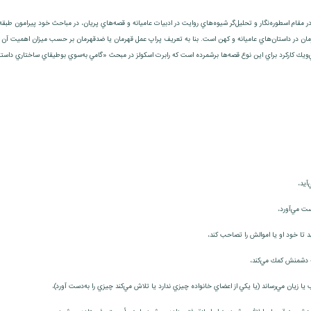
 مقام اسطوره‌نگار و تحليل‌گر شيوه‌هاي روايت در ادبيات عاميانه و قصه‌هاي پريان، در مباحث خود پيرامون طبقه
قهرمان در داستان‌هاي عاميانه و كهن است. بنا به تعريف پراپ عمل قهرمان يا ضدقهرمان بر حسب ميزان اهميت آ
ك كاركرد براي اين نوع قصه‌ها برشمرده است كه رابرت اسكولز در مبحث «گامي به‌سوي بوطيقاي ساختاري داستان»