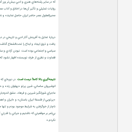
كه در ساير رشته‌هاي هنري و ادبي بيش‌تر ورز آم
روايات‌ تمثيلي‌ و تأثير آن‌ها در اخلاق‌ و آداب‌ 
محيرالعقول‌ عصر حاضر ايران ‌حاصل‌ نمايند» و نه‌
دربارة‌ تمايل‌ به‌ آفرينش‌ آثار ادبي‌ و تاريخي‌ د
سياسي‌ و اجتماعي‌ بوده‌ است‌. نبودن‌ آزادي‌ و سان
قضاوت‌ و نظري‌ از طرف‌ نويسنده‌ اظهار نشود كه‌ ب
نتيجه‌گيري‌ بالا كاملاً درست‌ است‌
. در دوره‌اي‌ كه
انوشيروان‌ ساساني‌، شين‌ پرتو «پهلوان‌ زند» و ح
ماجراي‌ شورانگيز شيرين ‌و فرهاد، عشق‌ اندوه‌بار ل
ناچار از خوگرفتن‌ به‌ شرايط‌ موجود بودم‌ و تنها مطا
بي‌ثمر بر موقعيتي‌ كه‌ داشتيم‌ و جرئتي‌ يا قدرتي‌ ك
نكردم‌.»