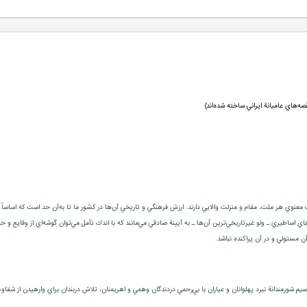
ه‌هاي عاميانة ايراني ساخته شده‌اند)
معنوي هر ملت، مقام و منزلت والايي دارند. ارزش فرهنگي و تاريخي آن‌ها در كشور ما تا به‌آن حد است كه اساساً 
‌هاي اساطيري ـ ولو غيرتاريخي‌ترين آن‌ها ـ به آيينة صادقي مي‌مانند كه با اندك تأمل مي‌توان گوشه‌اي از وقايع و ح
آن مستولي و در آن پراكنده نباشد.
يم شورمندانة نبرد پهلوانان و عياران با بي‌رحمي دردندگان وهمي و اهريمنان، تلاش دربندان براي وارهيدن از 