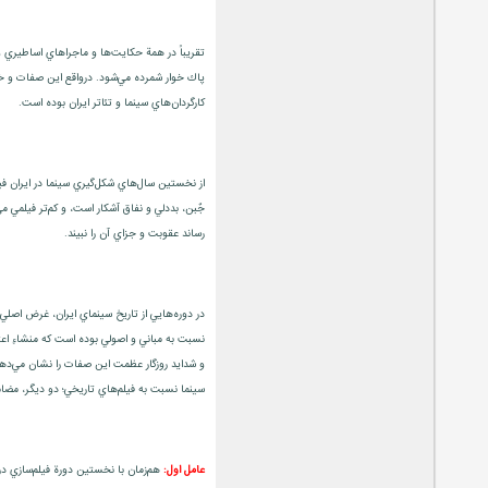
تقريباً در همة حكايت‌ها و ماجراهاي اساطيري 
پاك خوار شمرده مي‌شود. درواقع اين صفات و خص
كارگردان‌هاي سينما و تئاتر ايران بوده است.
از نخستين سال‌هاي شكل‌گيري سينما در ايران ف
جٌبن، بددلي و نفاق آشكار است، و كم‌تر فيلمي مي
رساند عقوبت و جزاي آن را نبيند.
در دوره‌هايي از تاريخ سينماي ايران، غرض اص
نسبت به مباني و اصولي بوده است كه منشاءِ اع
و شدايد روزگار عظمت اين صفات را نشان مي‌دهد.
سينما نسبت به فيلم‌هاي تاريخي؛ دو ديگر، مضام
عامل اول:
هم‌زمان با نخستين دورة فيلم‌سازي در 