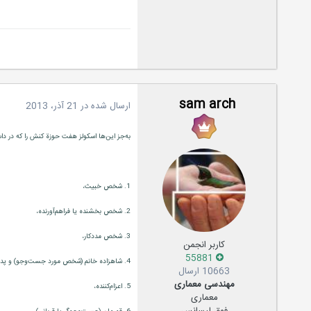
sam arch
ارسال شده در
21 آذر، 2013
به‌جز اين‌ها اسكولز هفت حوزة كنش را كه در داست
1. شخص خبيث،
2. شخص بخشنده يا فراهم‌آورنده،
3. شخص مددكار،
کاربر انجمن
55881
4. شاهزاده خانم (شخص مورد جست‌وجو) و پدرش،
10663 ارسال
مهندسی معماری
5. اعزام‌كننده،
معماری