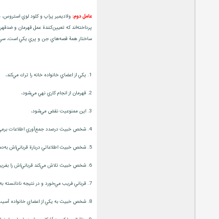
عامل دوم:
ولاديمير پراپ و كلود لوي استروس، در
پرداخته‌اند كه تعيين‌كنندة عمل قهرمان‌ و ضد
ساختار همة قصه‌هاي جن و پري يكي است، سي‌وي
1. يكي از اعضاي خانواده خانه را ترك مي‌كند،
2. قهرمان از انجام كاري نهي مي‌شود،
3. اين ممنوعيت نقض مي‌شود، ‌
4. شخص خبيث درصدد جمع‌آوري اطلاعات برمي‌آيد،
5. شخص خبيث اطلاعاتي دربارة قرباني‌اش به‌دست مي‌آورد،
6. شخص خبيث تلاش مي‌كند قرباني‌اش را بفريبد تا خود او يا اموالش را تصاحب كند،
7. قرباني فريب مي‌خورد و در نتيجه نادانسته به دشمنش كمك مي‌كند،
8. شخص خبيث به يكي از اعضاي خانواده آسيب يا زيان مي‌رساند (يا يكي از اعضاي خانواده چيزي ندارد يا تلاش مي‌كند چيزي را به‌دست آورد)،