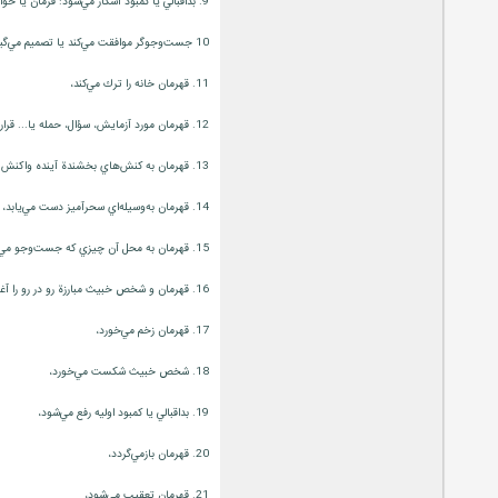
9. بداقبالي يا كمبود آشكار مي‌شود: فرمان يا خواهشي به قهرمان ابلاغ مي‌شود؛ به او اجازة رفتن داده مي‌شود يا به مأموريتي فرستاده مي‌شود،
10 جست‌وجوگر موافقت مي‌كند يا تصميم مي‌گيرد كه با آن مقابله كند،
11. قهرمان خانه را ترك مي‌كند،
12. قهرمان مورد آزمايش، سؤال، حمله يا... قرار مي‌گيرد كه هدف از آن آماده شدن او براي دست‌يابي به وسيلة سحرآميز يا مدد جستن از مددكاري جادويي است،
13. قهرمان به كنش‌هاي بخشندة آينده واكنش نشان مي‌دهد،
14. قهرمان به‌وسيله‌اي سحرآميز دست مي‌يابد،
15. قهرمان به محل آن چيزي كه جست‌وجو مي‌كند منتقل مي‌شود، برده مي‌شود يا راهنمايي مي‌شود،
16. قهرمان و شخص خبيث مبارزة رو در رو را آغاز مي‌كنند،
17. قهرمان زخم مي‌خورد،
18. شخص خبيث شكست مي‌خورد،
19. بداقبالي يا كمبود اوليه رفع مي‌شود،
20. قهرمان بازمي‌گردد،
21. قهرمان تعقيب مي‌شود،