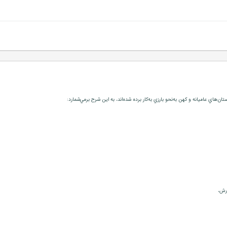
ان‌هاي عاميانه و كهن به‌نحو بارزي به‌كار برده شده‌اند، به اين شرح برمي‌شمارد: