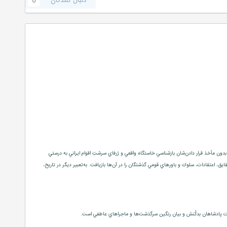
دنبال کنندگان
0
بدون مأخذ قرار دادن‌شان بازشناسي خاستگاه واقعي و ژرفاي سرشتِ اقوام ايراني به ‌درستي
قايق، اعتقادات، سلوك و باورهاي قومي گذشتگان را در آن‌ها بازيافت. به‌تعبير ديگر در تاريخ،
شقاوت پادشاهان بدكٌنش و بيان رنگين سرگذشت‌ها و ماجراهاي عاطفي است.