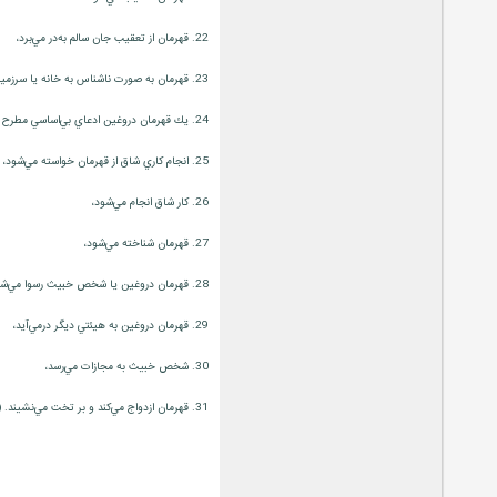
22. قهرمان از تعقيب جان سالم به‌در مي‌برد،
23. قهرمان به صورت ناشناس به خانه يا سرزميني ديگر مي‌رسد،
24. يك قهرمان دروغين ادعاي بي‌اساسي مطرح مي‌كند،
25. انجام كاري شاق از قهرمان خواسته مي‌شود،
26. كار شاق انجام مي‌شود،
27. قهرمان شناخته مي‌شود،
28. قهرمان دروغين يا شخص خبيث رسوا مي‌شود،
29. قهرمان دروغين به هيئتي ديگر درمي‌آيد،
30. شخص خبيث به مجازات مي‌رسد،
31. قهرمان ازدواج مي‌كند و بر تخت مي‌نشيند. (براي اطلاع بيش‌تر نگاه كنيد به درآمدي بر ساختارگرايي، ترجمة فرزانه طاهري)