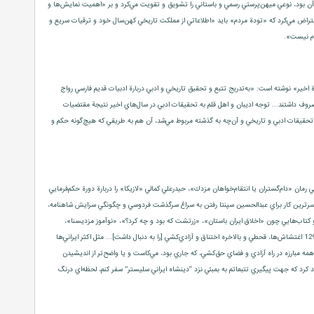
 بود، نوعي‌ ميهن‌پرستي‌ رسمي‌ و باستاني‌ را تشويق‌ و تقويت‌ مي‌كرد و بر «اهميت‌ نمايش‌ها و
تراض‌ مي‌كرد كه‌ «تودة‌ مردم‌» بايد «اطلاعاتي‌ از مملكت‌ تاريخي ‌كهن‌سال‌ خود و ترقيات‌ سريع‌ و
م‌ نيست‌».
اخير» نوشته است: «به‌تدريج‌ تتبع‌ و تحقيق‌ تاريخي‌ و ادبي‌ دربارة‌ ادبيات‌ قديم ‌فارسي‌ رواج‌
از سال‌هاي‌ 1310 به‌بعد وقت‌ و همت‌ خود را به‌ اين‌ گونه‌ تحقيقات‌ مصروف‌ داشتند... توجه‌ اديبان‌ و اهل‌ قلم‌ به‌ تحقيقات‌ ادبي‌ در سال‌هاي ‌اخير نتيجة‌ مقتضيات‌
قيقات‌ ادبي‌ و تاريخي‌ و آن‌چه‌ به‌ گذشته‌ مربوط‌ مي‌شد، آن‌ هم ‌به‌ طريقي‌ كه‌ هيچ‌گونه‌ حكم‌ و
رمان‌ «دام‌گستران‌ يا انتقام‌خواهان‌ مزدك‌»، حيدرعلي‌ كمالي‌ «لازيكا» را دربارة‌ دورة ‌حكم‌فرمايي‌
دسرترين‌ كار براي‌ عبدالحسين‌ سپنتا رفتن‌ به‌ سراغ‌ سرگذشت‌ فردوسي‌ و چگونگي‌ سرايش‌ شاهنامه‌،
‌ و كتاب‌هايي‌ چون‌ «اخلاق‌ ايران‌ باستان»‌، «زرتشت‌ كه‌ بود و چه‌ كرد؟»، «نوآموز مزديسنا»،
«پرتويي‌ از فلسفة ‌ايران‌ باستان»‌ و «ايران‌ و اهميت‌ آن‌ در ترقي‌ و تمدن‌ بشر» را تأليف‌ كرده‌ بود. سپنتا دربارة‌ علل‌ تمايلش‌ به‌ اين‌ زمينه‌ نوشته‌ است‌: «كودتاي‌ 1299 اغتشاش‌ها، قحطي‌ و بالاخره‌ اختناق‌ و آزادي‌كشي‌ [را به‌ دنبال‌ داشت]... مثل‌ اكثر ايراني‌ها
‌ همه‌ مبارزه‌ در راه‌ آزادي‌ و فضاي‌ حق‌كشي‌، كه‌ جاري‌ بود، مي‌كاست‌ و يا واضح‌تر از انديشيدن‌
 كرد كه‌ جهت‌ پيگيري‌ تتبعاتم‌ به‌ بمبئي‌ نزد ‘‘دينشاه‌ ايراني‌ سليستر’’ سفر كنم‌، لحظه‌اي‌ درنگ‌