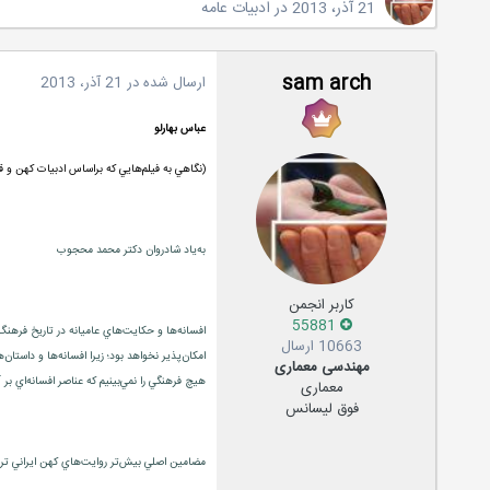
21 آذر، 2013
در
ادبیات عامه
sam arch
ارسال شده در
21 آذر، 2013
عباس بهارلو
(نگاهي به فيلم‌هايي كه براساس ادبيات كهن و قص
به‌ياد شادروان دكتر محمد محجوب
کاربر انجمن
55881
افسانه‌ها و حكايت‌هاي عاميانه در تاريخ فرهنگ 
10663 ارسال
امكان‌پذير نخواهد بود؛ زيرا افسانه‌ها و داستان
مهندسی معماری
هيچ فرهنگي را نمي‌بينيم كه عناصر افسانه‌اي بر 
معماری
فوق لیسانس
مضامين اصلي بيش‌تر روايت‌هاي كهن ايراني ترس