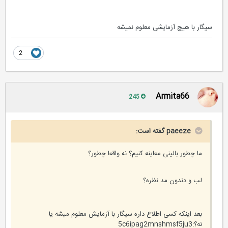
سیگار با هیچ آزمایشی معلوم نمیشه
2
Armita66
245
paeeze گفته است:
ما چطور بالینی معاینه کنیم؟ نه واقعا چطور؟
لب و دندون مد نظره؟
بعد اینکه کسی اطلاع داره سیگار با آزمایش معلوم میشه یا
نه؟:5c6ipag2mnshmsf5ju3