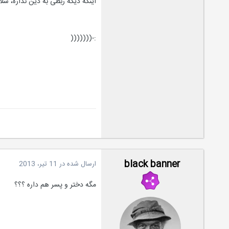
اینکه دیگه ربطی به دین نداره، سل
:-(((((((
black banner
ارسال شده در
11 تیر، 2013
مگه دختر و پسر هم داره ؟؟؟