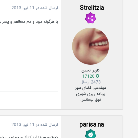
Strelitzia
ارسال شده در
11 تیر، 2013
با هرگونه دود و دم مخالفم و پسر و
کاربر انجمن
17128
2473 ارسال
مهندسی فضای سبز
برنامه ریزی شهری
فوق لیسانس
parisa.na
ارسال شده در
11 تیر، 2013
دختروپسرنداره که!کلن چیزه بی خو