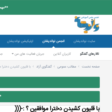
**مهم:
سایت نواندیشان
انجمن نواندیشان
اپلیکیشن نواندیشان
تالارهای گفتگو
کاربران آنلاین
جریان فعالیت های من
جس
صفحه نخست
مطالب عمومی
گفتگوی آزاد
با قلیون کشیدن دخترا مو
*
با قلیون کشیدن دخترا موافقین ؟ :-(((