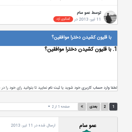
توسط
عمو سام
11 تیر، 2013
در
گفتگوی آزاد
با قلیون کشیدن دخترا موافقین؟
1. با قلیون کشیدن دخترا موافقین؟
لطفا
وارد حساب کاربری
خود شوید یا
ثبت نام
نمایید تا بتوانید رای خود را در
1
2
بعدی
صفحه 1 از 2
عمو سام
ارسال شده در
11 تیر، 2013