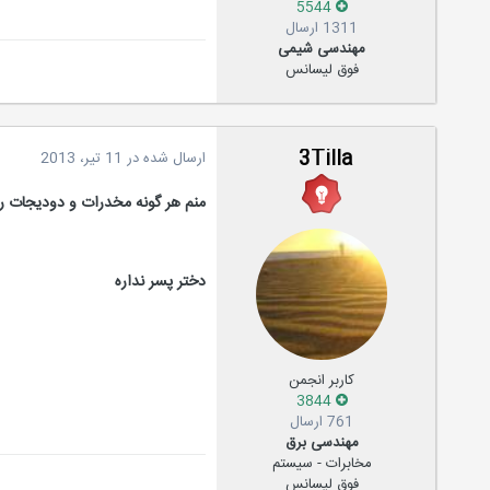
5544
1311 ارسال
مهندسی شیمی
فوق لیسانس
3Tilla
ارسال شده در
11 تیر، 2013
منم هر گونه مخدرات و دودیجات رو 
دختر پسر نداره
کاربر انجمن
3844
761 ارسال
مهندسی برق
مخابرات - سیستم
فوق لیسانس