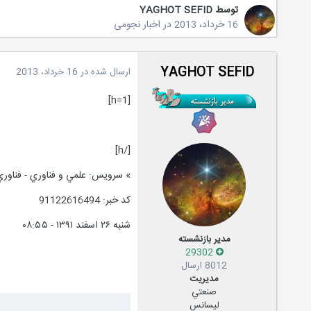
توسط
YAGHOT SEFID
16 خرداد، 2013
در
اخبار نجومی
YAGHOT SEFID
ارسال شده در
16 خرداد، 2013
[h=1]
[/h]
» سرویس: علمي و فناوري - فناور
کد خبر: 91122616494
شنبه ۲۶ اسفند ۱۳۹۱ - ۰۸:۵۵
مدیر بازنشسته
29302
8012 ارسال
مدیریت
صنعتي
لیسانس