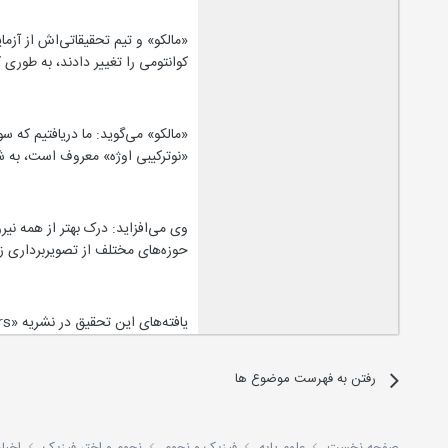
«مالکو» و تیم تحقیقاتی‌اش از آزم
کوانتومی را تغییر دادند، به ‌طوری که ابعاد آنها
«مالکو» می‌گوید: ما دریافتیم که س
«نوترکیبی اوژه» معروف است، به ‌ش
وی می‌افزاید: درک بهتر از همه نی
حوزه‌های مختلف از تصویربرداری ز
یافته‌های این تحقیق در نشریه «Nano Letters» به چاپ رسیده است.
رفتن به فهرست موضوع ها
صفحه نخست
علوم پایه
فیزیک و نجوم
نجوم و اختر فیزیک
اخبا