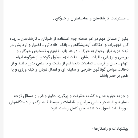
ـ مسئولیت کارشناسان و صاحبنظران و خبرگان :
یکی از مسائل مهم در امر صحنه جرم استفاده از خبرگان ـ کارشناسان ـ زبده
گان تجهیزات و امکانات آزمایشگاهی ـ بانک اطلاعاتی ـ اختیار و آزمایش در
ابعاد مورد نیاز، رجوع به خبرگان در هر باب، تقویم و تشخیص خبرگان و
بررسی و ارزیابی نظرات ایشان ـ دقت لازم مبذول گردد و از هرگونه ابهام ـ
اتهام ـ جعل و فریب ـ تمایلات نابجا اعم از مثبت و یا منفی بدور باشند و از
دخالت عوامل گوناگون خارجی و سلیقه ای و اعمال غرض و کینه ورزی و یا
طمع بر حذر باشند .
و جز به حق و عدل و کشف حقیقت و پیگیری دقیق و فنی و مسائل توجه
ننمایند و البته در تمامی مراحل و اقدامات و توسط کلیه ارگانها و دستگاههای
مربوط باید اصول یاد شده بطور کامل رعایت شود .
پیشنهادات و راهکارها :