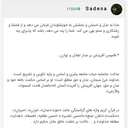
S a d e n a
11333
خدا به عدل و احسان و بخشش به خویشاوندان فرمان می دهد و از فحشا و
زشتکاری و ستم نهی می کند. شما را پند می دهد، باشد که پذیرای پند
شوید.
* قاموس آفرینش بر مدار تعادل و توازن :
عدالت جانمایه حیات جامعه بشری و اساس و پایه تکوین و تشریع است؛
خداوند حیّ سبحان، عدل و حق مطلق است؛ او بر اساس حکمت بالغه خود و
عدل و حق، جهان آفرینش را آفریده آنسان که«بالعدل قامت السموات
والأرض».
در قرآن کریم واژه های گرانسنگی مانند «حق»،«عدل»، «وزن»، «میزان»،
«حکمت»،«تقان صنع»،«احسن تقدیر»،« احسن نظام»، «قسط»، «هدایت
مطلقه خداوند» و ... دلالت بر خلقت خالق عادل حکیم دارد .