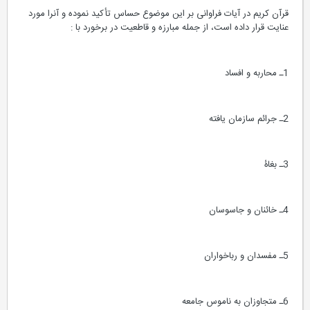
قرآن کریم در آیات فراوانی بر این موضوع حساس تأکید نموده و آنرا مورد
عنایت قرار داده است، از جمله مبارزه و قاطعیت در برخورد با :
1ـ محاربه و افساد
2ـ جرائم سازمان یافته
3ـ بغاۀ
4ـ خائنان و جاسوسان
5ـ مفسدان و رباخواران
6ـ متجاوزان به ناموس جامعه