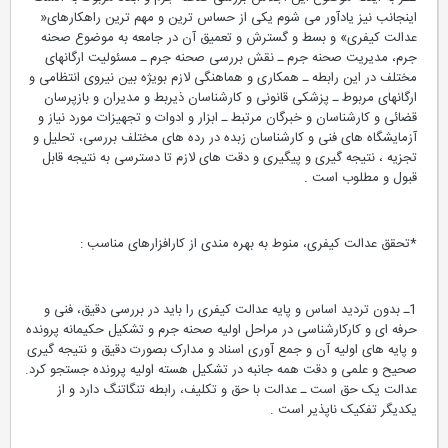
اینجانب نیز یادآور می شوم یکی از حساس ترین و مهم ترین راهکارهای«
عدالت کیفری» و بسط و گسترش و تعمیق آن در جامعه به موضوع صحنه
جرم، مدیریت صحنه جرم ـ نقش بررسی صحنه جرم ـ مسئولیت ارگانهای
مختلف در این رابطه ـ همکاری و هماهنگی لازم بویژه بین نیروی انتظامی و
ارگانهای مربوط ـ پزشکی قانونی و کارشناسان ذیربط و مدیران و بازپرسان
قضائی و کارشناسان و خبرگان مرتبط ـ ابزار و ادوات و تجهیزات مورد نیاز و
آزمایشگاه های فنی و کارشناسان زبده در رده های مختلف بررسی، تحلیل و
تجزیه ، نتیجه گیری و پیگیری و دقت های لازم تا دسترسی به نتیجه قابل
قبول و مطلوب است .
*تحقق عدالت کیفری، منوط به بهره مندی از کارافزارهای مناسب :
1ـ بدون تردید اساس و پایه عدالت کیفری را باید در بررسی دقیق، فنی و
حرفه ای و کارکارشناسی در مراحل اولیه صحنه جرم و تشکیل حکیمانه پرونده
و پایه های اولیه آن و جمع آوری اسناد و مدارک بصورت دقیق و نتیجه گیری
صحیح و علمی و دقت همه جانبه در تشکیل هسته اولیه پرونده جستجو کرد.
عدالت یک حق است ـ عدالت با حق و تکلیف، رابطه تنگاتنگ دارد و از
یکدیگر تفکیک ناپذیر است .