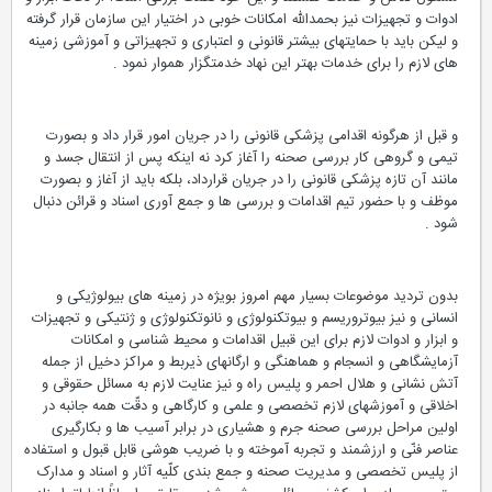
ادوات و تجهیزات نیز بحمدالله امکانات خوبی در اختیار این سازمان قرار گرفته
و لیکن باید با حمایتهای بیشتر قانونی و اعتباری و تجهیزاتی و آموزشی زمینه
های لازم را برای خدمات بهتر این نهاد خدمتگزار هموار نمود .
و قبل از هرگونه اقدامی پزشکی قانونی را در جریان امور قرار داد و بصورت
تیمی و گروهی کار بررسی صحنه را آغاز کرد نه اینکه پس از انتقال جسد و
مانند آن تازه پزشکی قانونی را در جریان قرارداد، بلکه باید از آغاز و بصورت
موظف و با حضور تیم اقدامات و بررسی ها و جمع آوری اسناد و قرائن دنبال
شود .
بدون تردید موضوعات بسیار مهم امروز بویژه در زمینه های بیولوژیکی و
انسانی و نیز بیوتروریسم و بیوتکنولوژی و نانوتکنولوژی و ژنتیکی و تجهیزات
و ابزار و ادوات لازم برای این قبیل اقدامات و محیط شناسی و امکانات
آزمایشگاهی و انسجام و هماهنگی و ارگانهای ذیربط و مراکز دخیل از جمله
آتش نشانی و هلال احمر و پلیس راه و نیز عنایت لازم به مسائل حقوقی و
اخلاقی و آموزشهای لازم تخصصی و علمی و کارگاهی و دقّت همه جانبه در
اولین مراحل بررسی صحنه جرم و هشیاری در برابر آسیب ها و بکارگیری
عناصر فنّی و ارزشمند و تجربه آموخته و با ضریب هوشی قابل قبول و استفاده
از پلیس تخصصی و مدیریت صحنه و جمع بندی کلّیه آثار و اسناد و مدارک