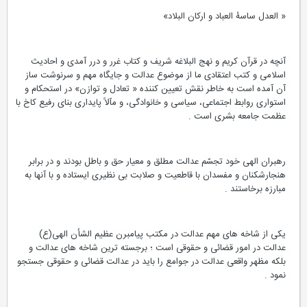
« العدل ساسۀ العباد و ارکان البلاد»
آنچه در قرآن کریم و نهج البلاغه شریف و کتاب غرر و درر آمدی و احادیث
اسلامی و کتب اعتقادی ما از موضوع عدالت و جایگاه مهم و سرنوشت ساز
آن آمده است به خاطر نقش تعیین کننده « تعادل و توازن» در استحکام و
استواری روابط اجتماعی، سیاسی و خانوادگی، و مآلاً پایداری بنای رفیع کاخ با
عظمت جامعه بشری است .
رهبران الهی خود تجسّم عدالت مطلق و معیار حق و باطل بودند و در برابر
هنجارشکنان و مفسدان با قاطعیت و صلابت بی نظیری ایستاده و با آنها به
مبارزه برخاستند .
یکی از شاخه های مهم عدالت در مکتب پیامبرن عظیم الشأن الهی(ع)
عدالت در امور قضائی و حقوقی است ؛ برجسته ترین شاخه های عدالت و
بلکه مظهر واقعی عدالت در جوامع را باید در عدالت قضائی و حقوقی جستجو
نمود .