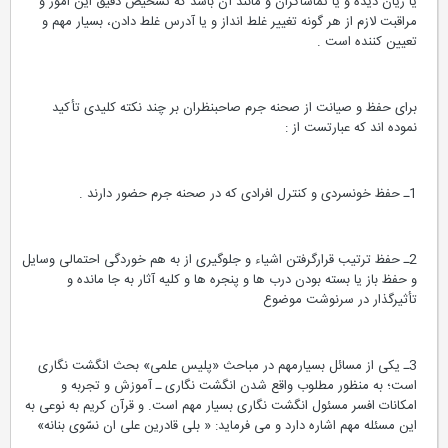
یا زیان دیده و یا تماشاگران و مانند آن باشد که تشخیص دقیق این امور و
مراقبت لازم از هر گونه تغییر غلط انداز و یا آدرس غلط دادن، بسیار مهم و
تعیین کننده است .
برای حفظ و صیانت از صحنه جرم صاحبنظران بر چند نکته کلیدی تأکید
نموده اند که عبارتست از :
1ـ حفظ خونسردی و کنترل افرادی که در صحنه جرم حضور دارند .
2ـ حفظ ترتیب قرارگرفتن اشیاء و جلوگیری از به هم خوردگی احتمالی وسایل
و حفظ باز یا بسته بودن درب ها و پنجره ها و کلیه آثار به جا مانده و
تأثیرگذار در سرنوشت موضوع
3ـ یکی از مسائل بسیارمهم در مباحث «پلیس علمی» بحث انگشت نگاری
است؛ به منظور مطلوب واقع شدن انگشت نگاری ـ آموزش و تجربه و
امکانات افسر مسئول انگشت نگاری بسیار مهم است. و قرآن کریم به نوعی به
این مسئله مهم اشاره دارد و می فرماید: « بلی قادرین علی ان نسّوی بنانه»