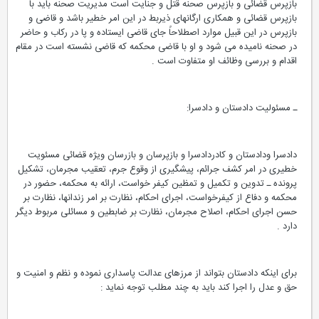
بازپرس قضائی و بازپرس صحنه قتل و جنایت است مدیریت صحنه باید با
بازپرس قضائی و همکاری ارگانهای ذیربط در این امر خطیر باشد و قاضی و
بازپرس در این قبیل موارد اصطلاحاً جای قاضی ایستاده و پا در رکاب و حاضر
در صحنه نامیده می شود و او با قاضی محکمه که قاضی نشسته است در مقام
اقدام و بررسی وظائف او متفاوت است .
ـ مسئولیت دادستان و دادسرا:
دادسرا ودادستان و کادردادسرا و بازپرسان و بازرسان ویژه قضائی مسئویت
خطیری در امر کشف جرائم، پیشگیری از وقوع جرم، تعقیب مجرمان، تشکیل
پرونده ـ تدوین و تکمیل و تمظین کیفر خواست، ارائه به محکمه، حضور در
محکمه و دفاع از کیفرخواست، اجرای احکام، نظارت بر امر زندانها، نظارت بر
حسن اجرای احکام، اصلاح مجرمان، نظارت بر ضابطین و مسائلی مربوط دیگر
دارد .
برای اینکه دادستان بتواند از مرزهای عدالت پاسداری نموده و نظم و امنیت و
حق و عدل را اجرا کند باید به چند مطلب توجه نماید :