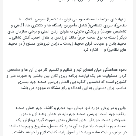
از نهادهای مرتبط با صحنه جرم می توان به دادسرا( عمومی، انقلاب یا
نظامی)، نیروی انتظامی( شامل مأمورین پاسگاه ها و کلانتری ها، آگاهی و
تشخیص هویت) و پزشکی قانونی به عنوان ارکان اصلی و برخی سازمان های
دیگر ( بسته به نوع صحنه جرم) مانند اورژانس یا هلال احمرـ آتش نشانی ـ
محیط بانان و صیانت گران محیط زیست ـ دژبان نیروهای مسلح ( در محیط
های نظامی) و ... اشاره کرد .
نحوه هماهنگی میان اعضای تیم و تنظیم و تقسیم کار میان آن ها و مشخص
کردن مسئولیت هر یک نیازمند برنامه ریزی کلان بین بخشی به صورت ملی و
کشوری است که نخستین کنگره بین المللی بررسی صحنه جرم بستری
مناسب برای دستیابی به این اهداف و رفع مشکلات موجود می باشد .
اولین و در برخی موارد تنها میدان نبرد مجرم و کاشف جرم همان صحنه
ارتکاب جرم است؛ بررسی صحنه جرم باید در همان وهله اول و بدون
تغییرات و دست خوردگی های احتمالی بعدی صورت گیرد؛ پردازش یک
صحنه جرم با کیفیت بالا نیاز به آن ندارد که مفصل، مشروح و پیچیده باشد؛
در عوض، رعایت ساده رویه ها و اصول پایه، کفایت لازم را خواهد داشت .