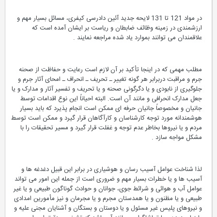
در مواد 121 تا 131 لایحه جدید آئین دادرسی کیفری، مسائل بسیار مهم و
ارزشمندی در زمینه وظائف ضابطان و ریاست بر ایشان آمده است که
علاقمندان می توانند بموارد یاد شده مراجعه نمایند .
مطلب مهمی که در اینجا تأکید بر آن لازم است رعایت و حفاظت از صحنه
جرم و مراقبت دربرابر هر گونه تغییر ـ تحریف ـ انحراف ـ امحای آثار جرم و
جلوگیری از نابودی و یا دگرگونی صحنه و یا تحریف و تفسیر آثار و مدارک و یا
جعل مدارک انحرافی و مانند آن است. البته احیاناً این نوع اقدامات توسط
جانیان و مخصوصاً جانیان حرفه ای ممکن است انجام پذیرد که باید بسیار
هوشمندانه مورد توجه کارشناسان و کارآگاهان قرار گیرد و ممکن است توسط
مردم و یا نیروها بخاطر عدم توجه و غفلت قرار گیرد و مسیر تحقیقات را با
مشکل مواجه سازد .
لذا شناخت عوامل آسیب رسان و هوشیاری در برابر این قبیل دغدغه ها و
آسیب ها و یا خطرات بسیار مهم و ضروری است از جمله این امور می تواند
عوامل آب و هوائی و شرائط جوی، جوانان و حوادث گوناگون طبیعی و یا غیر
طبیعی و یا مظنون و یا همدستان مجرم و یا مجرمان و نیز مأمورین امدادی
و نیروهای پلیس غیر مسئول و یا دوستان و بستگان و آشنایان مجنی علیه و