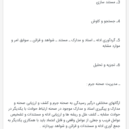
3ـ مستند سازی
4ـ جستجو و کاوش
5ـ گردآوری ادله ـ اسناد و مدارک ـ مستند ـ شواهد و قرائن ـ سوابق امر و
موارد مشابه
6ـ تجزیه و تحلیل
ـ مدیریت صحنه جرم :
ارگانهای مختلفی درگیر رسیدگی به صحنه جرم و کشف و ارزیابی صحنه و
مدارک و پیگیری اسناد و مدارک موجود در صحنه ارتباط حوادث با یکدیگر در
حوادث مشابه ـ کشف علل و ریشه ها و ارزیابی ادله و مستندات و تشخیص
عوامل فریب و جعلی از عوامل واقعی و قابل اعتماد باید با همکاری یکدیگر به
جمع آوری ادله و مستندات و قرائن و شواهد بپردازند .