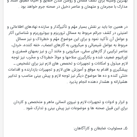
بهترین وسیله برای کشف مسائل و روشن شدن حقایق و احیاناً انطباق اسناد و
مدارک با مجرمان و متهمان و عناصر دخیل در صحنه جرم خواهد بود .
در همین جا باید بر نقش بسیار مهّم و تأثیرگذار و سازنده نهادهای اطلاعاتی و
امنیتی در کشف جرائم مربوط به مسائل تروریزم و بیوتروریزم و شناسایی آثار
و عوامل آن تأکید نمود و برای این موضوع مهّم و خطرناک و نیز مسائل
مربوط به عوامل شیمیائی و میکروبی به گازهای اعصاب، خفه کننده، خردل،
عناصر ترکیبی از گازهای سمّی، میکروبی و مانند آن و نیز بمبهای فسفری و
اورانیوم ضعیف شده و بکارگیری سلاحها و موادّ خطرناک و مخّرب نیز توجه
لازم مبذول و امکانات و تجهیزات و تخصص های لازم نیز برای تشخیص ـ
پیشگیری و اقدام به موقع و آموزش های لازم و تجهیزات بازدارنده و اقدامات
خنثی کنده و ده ها موضوع دیگر نیز توجه لازم و پیش بینی مناسب و تدابیر
هشیارانه و هشدار دهنده انجام پذیرد .
و ابزار و ادوات و تجهیزات لازم و نیروی انسانی ماهر و متخصص و کاردان
برای این قبیل صحنه ها و موضوعات نیز پیش بینی و تدارک شود .
6ـ مسئولیت ضابطان و کارآگاهان: