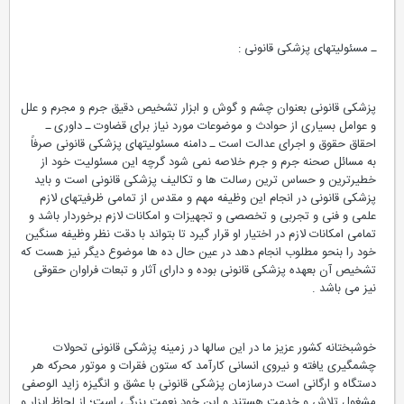
ـ مسئولیتهای پزشکی قانونی :
پزشکی قانونی بعنوان چشم و گوش و ابزار تشخیص دقیق جرم و مجرم و علل
و عوامل بسیاری از حوادث و موضوعات مورد نیاز برای قضاوت ـ داوری ـ
احقاق حقوق و اجرای عدالت است ـ دامنه مسئولیتهای پزشکی قانونی صرفاً
به مسائل صحنه جرم و جرم خلاصه نمی شود گرچه این مسئولیت خود از
خطیرترین و حساس ترین رسالت ها و تکالیف پزشکی قانونی است و باید
پزشکی قانونی در انجام این وظیفه مهم و مقدس از تمامی ظرفیتهای لازم
علمی و فنی و تجربی و تخصصی و تجهیزات و امکانات لازم برخوردار باشد و
تمامی امکانات لازم در اختیار او قرار گیرد تا بتواند با دقت نظر وظیفه سنگین
خود را بنحو مطلوب انجام دهد در عین حال ده ها موضوع دیگر نیز هست که
تشخیص آن بعهده پزشکی قانونی بوده و دارای آثار و تبعات فراوان حقوقی
نیز می باشد .
خوشبختانه کشور عزیز ما در این سالها در زمینه پزشکی قانونی تحولات
چشمگیری یافته و نیروی انسانی کارآمد که ستون فقرات و موتور محرکه هر
دستگاه و ارگانی است درسازمان پزشکی قانونی با عشق و انگیزه زاید الوصفی
مشغول تلاش و خدمت هستند و این خود نعمت بزرگی است؛ از لحاظ ابزار و