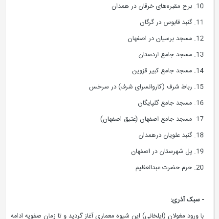
10. برج مقبره‌های خرقان در همدان
11. گنبد قابوس در گرگان
12. مسجد برسیان در اصفهان
13. مسجد جامع اردستان
14. مسجد جامع کبیر قزوین
15. رباط شرف (کاروانسرای شرف) در سرخس
16. مسجد جامع گلپایگان
17. مسجد جامع اصفهان (عتیق اصفهان)
18. گنبد علویان درهمدان
19. پل شهرستان در اصفهان
20. حرم حضرت عبدالعظیم
- سبک آذری:
با ورود مغولان (ایلخانی) این شیوه معماری آغاز گردید و تا زمان صفویه ادامه