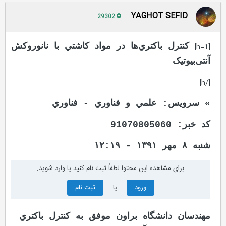
YAGHOT SEFID
29302
کنترل باکتري‌ها در مواد کاشتي با نانوروکش
[h=1]
آنتی‌بیوتیک
[/h]
» سرویس: علمي و فناوري - فناوري
کد خبر: 91070805060
شنبه ۸ مهر ۱۳۹۱ - ۱۲:۱۹
برای مشاهده این محتوا لطفاً ثبت نام کنید یا وارد شوید.
ورود
یا
ثبت نام
مهندسان دانشگاه براون موفق به كنترل باكتري