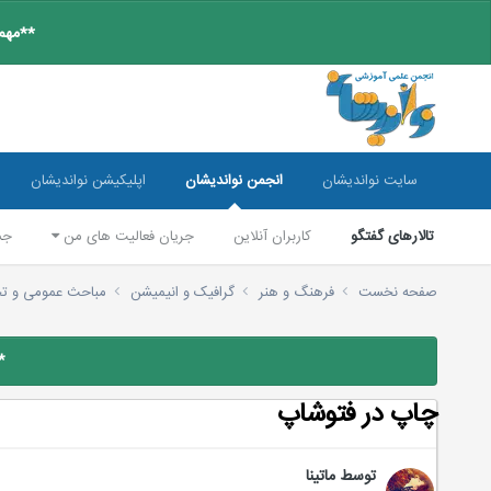
**مهم:
سایت نواندیشان
انجمن نواندیشان
اپلیکیشن نواندیشان
تالارهای گفتگو
کاربران آنلاین
جریان فعالیت های من
جس
صفحه نخست
فرهنگ و هنر
گرافیک و انیمیشن
مباحث عمومی و 
*
چاپ در فتوشاپ
توسط
ماتینا