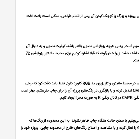
نهایی پروژه و بزرگ یا کوچک کردن آن پس از اتمام طراحی، ممکن است باعث افت
هم است. یعنی هرچه رزولوشن تصویر بالاتر باشد، کیفیت تصویر و به دنبال آن
حجم پروژه بالاتر خواهد بود. با توجه به نوع خروجی مورد نظر ممکن است ميزان رزولوشن بالا هیچ اثری در کیفیت تصویر ما حین نمایش نداشته باشد؛ زیرا همان‌گونه که قبلا اشاره كردیم برای محیط مانیتور رزولوشن 72
هدف نهایی پروژه مشخص‌کننده مد رنگی است که باید پروژه با آن نهایی شود. براي نمونه به منظور چاپ صنعتی مد CMYK و برای نمایش در محیط مانیتور و تلویزیون مد RGB کاربرد دارد. فقط باید دقت كرد که برخی
فرامین فتوشاپ در مد CMYK فعال نيست و به این منظور لازم است طراحی خود را در مد RGB انجام دهيم و هنگام چاپ آن را به مد CMYK‌ تبدیل كرده و با بازنگری در رنگ‌های پروژه آن را برای چاپ بفرستیم. بهتر است
كنیم.
ی‌بینیم با همان حالت هنگام چاپ ظاهر نشوند. به این محدوده از رنگ‌ها که
هنگام چاپ تغییر می‌کنند اصطلاحا Out Of Gamut گفته می‌شود که بهتر است قبل از چاپ پروژه از قسمتView گزینه Gamut Warning را فعال كرده و با مشاهده و اصلاح رنگ‌های خارج از محدوده چاپی، پروژه خود را