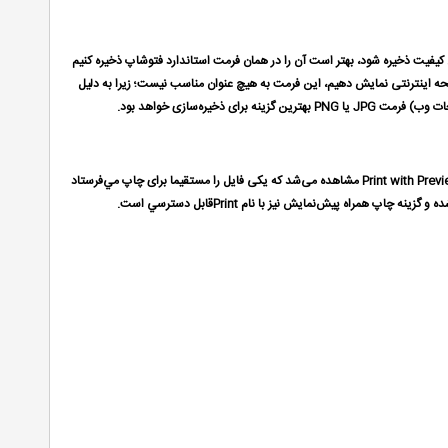
ن کیفیت ذخیره شود، بهتر است آن را در همان فرمت استاندارد فتوشاپ ذخیره كنیم
صفحه اینترنتی نمایش دهیم، این فرمت به هیچ عنوان مناسب نیست؛ زیرا به دليل
یره‌سازی خواهد بود.
فرمان چاپ در محیط فتوشاپ از منوی File با نام Print قابل دسترسي است. در نسخه‌‌های گذشته فتوشاپ این بخش با دو نام Print‌و Print with Preview مشاهده می‌شد که یکی فایل را مستقیما برای چاپ مي‌فرستاد
اه پیش‌نمایش نیز با نام Print‌قابل دسترسي است.