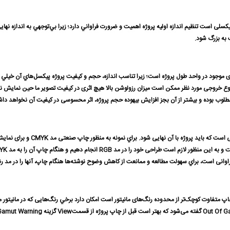
 پیکسلی است تنظیم اندازه اولیه پروژه اهميت و ضرورت فراواني دارد؛ زيرا بي‌توجهي به اندازه 
 به بزرگ شود.
 موجود در واحد طول پروژه است؛ زيرا تناسب اندازه، حجم و كيفيت پروژه پيكسل‌هاي آن خيلي م
اي سهولت مطالعه و ممانعت از کاهش وضوح نوشته‌ها هنگام چاپ، آنها را در مد رنگی CMYK در کانال رنگی K به صورت مجزا ایجاد 
پ متفاوت کوچک‌تر از محدوده رنگ‌های مانیتور است امكان دارد برخي رنگ‌هایی که در مانیتور م