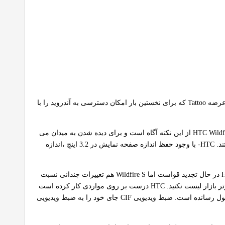
HTC می داند نمی تواند کاری را که با Wildfire ، Aria و gratia آغاز کرده است ، در نیمه راه رها سازد.این راه با عرضه Tattoo که برای نخستین بار امکان دسترسی به آندروید را با
گزینه های زیادی برای کسانی که به دنبال گوشی های آندرویدی کوچک هستند ، وجود دارد. به نظر می رسد HTC Wildfire S از این نکته آگاه است و برای دیده شدن به میدان می
آید. رنگ های زنده و زیبا و اندازه کوچک و کاربرپسند ، مشخصه های مناسبی برای خریداران احتمالی گوشی هستند. HTC- با وجود حفظ اندازه صفحه نمایش در 3.2 اینچ ،اندازه
گرچه باید نکته ای را به خاطر داشته باشید ، با توجه به اقدامات اخیر در عرضه گوشی ها ، به نظر می رسد HTC در حال تجدید قواست اما Wildfire S هم تغییرات چندانی نسبت
به نسخه پیشین گوشی نکرده است اما با اینحال این بدان معنا نیست که نباید این گوشی را هم جزو مینی های برتر بازار لیست نکنید. HTC درست بر روی مواردی کار کرده است
که دقیقا به بهبود نیاز داشته اند. صفحه نمایش اولین آیتم در این لیست است که HVGA آن را به سطحی قابل قبول رسانده است. ضبط ویدیویی CIF جای خود را به ضبط ویدیویی