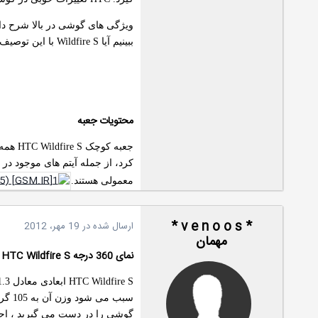
ویژگی های گوشی در بالا شرح داد
ببینیم آیا Wildfire S با این توصیف تطابق دارد یا خیر؟
محتویات جعبه
کرد، از جمله آیتم های موجود در 
معمولی هستند.
* v e n o o s *
ارسال شده در
19 مهر، 2012
مهمان
نمای 360 درجه HTC Wildfire S
سبب می شود وزن آن به 105 گرم برسد. شاید گوشی از نظر طراحی بی شباهت به Wildfire نباشد اما اثری از بدنه یک تکه آلومینیومی در Wildfire S دیده نمی شود.