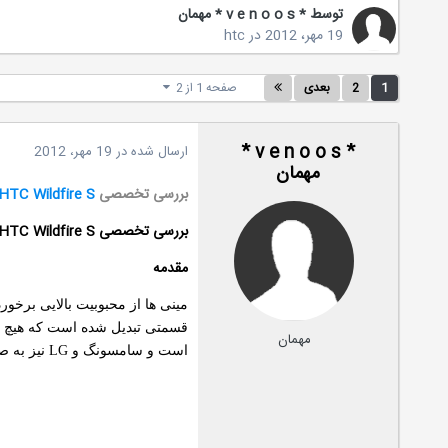
توسط * v e n o o s * مهمان
19 مهر، 2012
در
htc
1
2
بعدی
صفحه 1 از 2
* v e n o o s *
ارسال شده در
19 مهر، 2012
مهمان
بررسی تخصصی
HTC Wildfire S
بررسی تخصصی HTC Wildfire S
مقدمه
قسمتی تبدیل شده است که هیچ یک 
مهمان
است و سامسونگ و LG نیز به صورت پیاپی به ارائه گوشی هایی از این دست در رده میان قیمت ها می پردازند.