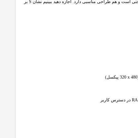
این موارد ، ارزش کافی برای ارتقای گوشی را در اختیار کاربران قرار می دهد. Wildfire S هم گوشی خوش ساختی است و هم طراحی مناسبی دارد. اجازه دهید ببینیم نشان S بر