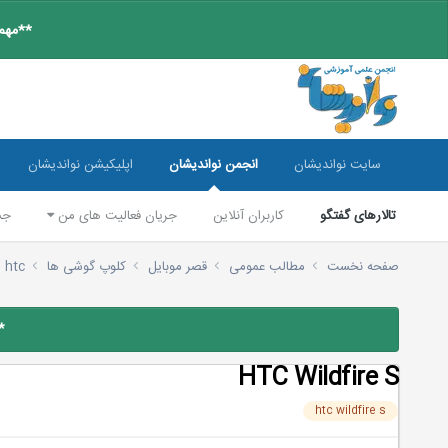
**مهم:
سایت نواندیشان
انجمن نواندیشان
اپلیکیشن نواندیشان
تالارهای گفتگو
کاربران آنلاین
جریان فعالیت های من
جس
صفحه نخست
مطالب عمومی
قصر موبایل
کلوپ گوشی ها
htc
*
HTC Wildfire S
htc wildfire s