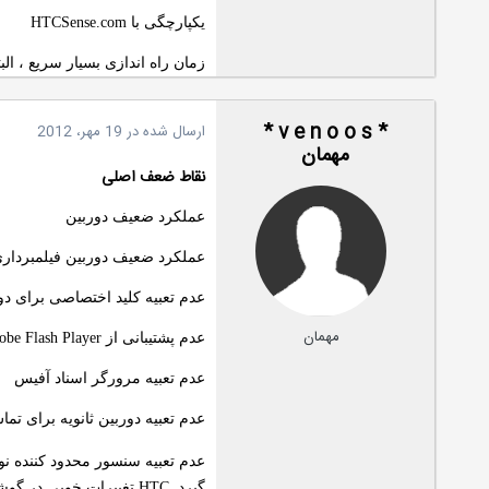
یکپارچگی با HTCSense.com
زمان راه اندازی بسیار سریع ، الب
* v e n o o s *
ارسال شده در
19 مهر، 2012
مهمان
نقاط ضعف اصلی
عملکرد ضعیف دوربین
عملکرد ضعیف دوربین فیلمبرداری ،
عدم تعبیه کلید اختصاصی برای دو
مهمان
عدم پشتیبانی از Adobe Flash Player ، پشتیبانی تنها از Flash Lite
عدم تعبیه مرورگر اسناد آفیس
عدم تعبیه دوربین ثانویه برای تم
عدم تعبیه سنسور محدود کننده نو
گیرد. HTC تغییرات خوبی در گوشی صورت داده شده است تا آن را با پیشرفت های سال جدید هماهنگ سازد.