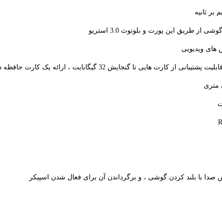
س های ویدیویی
ت