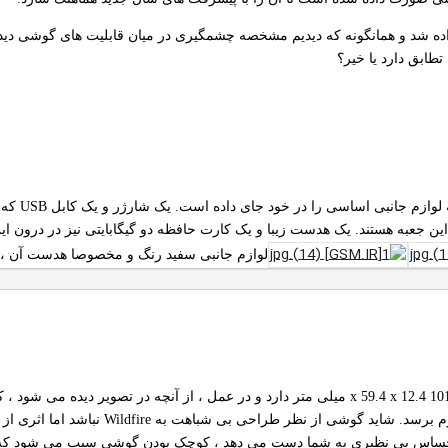
ه شد و همانگونه که دیدیم مشخصه چشمگیری در میان قابلیت های گوشی دیده ن
جعبه کوچ
این جعبه هستند. یک هدست زیبا و یک کارت حافظه دو گیگابایتی نیز در درون این
لوازم جانبی سفید رنگ و مخصوصا هدست آن ، HTC Wildfire S را شبیه به آیفون می کند
HTC Wildfire S ابعادی معادل 101.3 x 59.4 x 12.4 میلی متر دارد و در عمل ، از آنچ