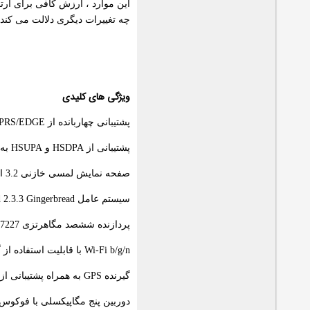
چه تغییرات دیگری دلالت می کند:
ویژگی های کلیدی
پشتیبانی چهاربانده از GSM/GPRS/EDGE و سه بانده از و سه بانده از 3G
پشتیبانی از HSDPA و HSUPA به ترتیب با سرعت 7.2 مگابیت بر ثانیه و 384 کیلو بیت بر ثانیه
صفحه نمایش لمسی خازنی 3.2 اینچی از نوع TFT، قابلیت نمایش 256000 رنگ و پشتیبانی از رزولوشن HVGA (320 x 480 پیکسل)
سیستم عامل Android 2.3.3 Gingerbread
پردازنده ششصد مگاهرتزی snapdragon MSM7227 ، شتاب دهنده گرافیکی Adreno 200 ، 418 مگابایت حافظه RAM در دسترس کاربر
Wi-Fi b/g/n با قابلیت استفاده از گوشی به عنوان Access Point
گیرنده GPS به همراه پشتیبانی از AGPS
دوربین پنج مگاپیکسلی با فوکوس خودکار ، فلاش LED و برچسب گذاری