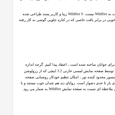
HTC Wildfire S چند ایده طراحی را از برادر بزرگترش یعنی Desire S قرض گرفته و در موارد دیگر نیز بی شباهت به Wildfire نیست. Wildfire S زیبا و کاربر پسند طراحی شده
خوبی در برابر بافت خاصی که در کناره جلویی گوشی به کار رفته
 جوانان ساخته شده است ، اعتقاد پیدا کنیم. گرچه اندازه
کناره جلویی گوشی توسط صفحه نمایش لمسی خازنی 3.2 اینچی که از رزولوشن
سنسور محدود کننده نور ، امکان تنظیم خودکار روشنایی صفحه
ی باز تا حدی دشوار است. زوایای دید هم چندان خوب نیستند و با
به صفحه نمایش Wildfire به شمار می رود.