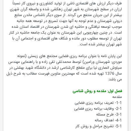
طرف دیگر ارزش های اقتصادی ناشی از تولید کشاورزی و نیروی کار نسبتاً
ارزان در سطح شهرستان به شهر تهران زهکشی شده و واسطه گران شهری
بیشتر از این جریان منتفع می گردند. از سوی دیگر ناشناس ماندن منابع
درونی شهرستان و عدم توجه به آنها جهت تسریع در توسعه همه جانبه
موجب توسعه نیافتگی و حاشیه ای شدن شهرستان در اقتصاد استان شده
است. در چنین چهارچوبی این شهرستان به عنوان یک جامعه حاشیه در کنار
تهران از توسعه مطلوب دور مانده و شکاف های اقتصادی و اجتماعی آن با
شهر تهران بیشتر شده است.
این پایان نامه با عنوان برنامه ریزی فضایی مجتمع های زیستی (نمونه
موردی: شهرستان ورامین) توسط محمدتقی تقی زاده و با راهنمایی مهندس
سیاوش انصاری نیا برای مقطع کارشناسی ارشد در دانشگاه شهید بهشتی در
سال 1376 تهیه شده است که مهمترین عناوین فهرست مطالب به شرح ذیل
می باشد:
فصل اول: مقدمه و روش شناسی
مقدمه
1-1- تعریف برنامه ریزی فضایی
2-1- وظایف برنامه ریزی فضایی
3-1- طرح مسئله
4-1- اهداف رساله
5-1- تشریح مراحل و روش کار