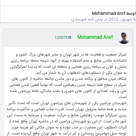
سط
Mohammad Aref
در
پایان نامه شهرسازی
Mohammad Aref
120570
تمرکز جمعیت و فعالیت ها در شهر تهران و سایر شهرهای بزرگ کشور و
ناشناخته ماندن منابع و عدم استفاده بهینه از آنها، نتیجه سلطه برنامه ریزی
بخش و کلان بر برنامه ریزی فضایی و منطقه ای است که پدیده تمرکزگرایی
به عنوان یکی از دستاوردهای نامطلوب آن به شمار می آید.
شکاف میان مناطق و بیگانه شدن و دور ماندن جامعه حاشیه از کانون های
تمرکز در سطح فضا نتیجه چنین رهیافتی است که نهایتاً قطبی شدن فضایی
ملی و رشد تعدادی از کانون های شهری و عقب ماندگی نقاط پیرامون شده
است.
شهرستان ورامین یکی از شهرستان های پیرامون تهران است که تحت تأثیر
شدید و همه جانبه متروپل تهران است، قدرت جذب فضایی و حاکمیت برنامه
ریزی تمرکزگرا موجب زهکشی منابع و حرکت جمعیت و سرمایه به سمت این
شهر مادر است. از این رو شهرستان ورامین که در حاشیه تهران واقع شده از
اثرات نامطلوب این مجاورت بر حذر نبوده و به عنوان مکانی کم هزینه مورد
توجه سیل مهاجرین روستایی و کم درآمد به شهر تهران واقع گردیده است. از