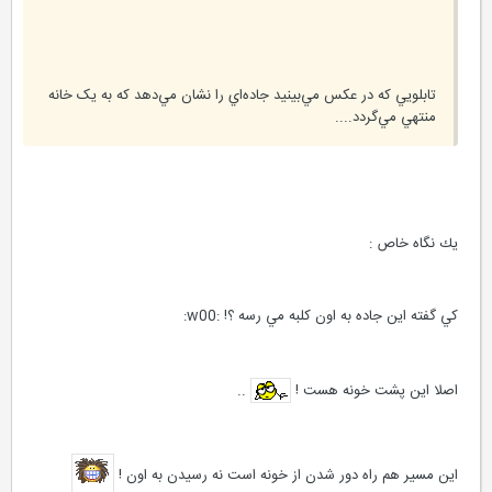
تابلويي که در عکس مي‌بينيد جاده‌اي را نشان مي‌دهد که به يک خانه
منتهي مي‌گردد....
يك نگاه خاص :
كي گفته اين جاده به اون كلبه مي رسه ؟! :w00:
اصلا اين پشت خونه هست !
..
اين مسير هم راه دور شدن از خونه است نه رسيدن به اون !