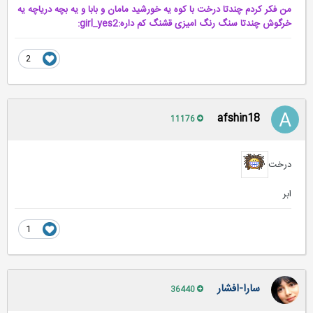
من فکر کردم چندتا درخت با کوه یه خورشید مامان و بابا و یه بچه دریاچه یه
خرگوش چندتا سنگ رنگ امیزی قشنگ کم داره:girl_yes2:
2
afshin18
11176
درخت
ابر
1
سارا-افشار
36440