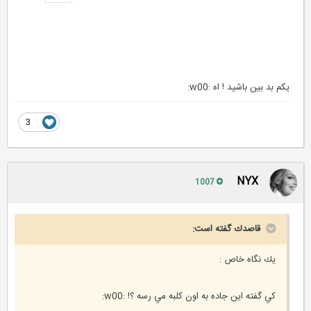
يكم بد بين باشيد ! اه :w00:
3
NYX
1007
قاصدك گفته است:
يك نگاه خاص :
كي گفته اين جاده به اون كلبه مي رسه ؟! :w00: