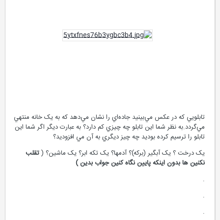
تابلويي که در عکس مي‌بينيد جاده‌اي را نشان مي‌دهد که به يک خانه منتهي
مي‌گردد.به نظر شما اين تابلو چه چيزي کم دارد؟ به عبارت ديگر اگر شما اين
تابلو را ترسيم کرده بوديد چه چيز ديگري به آن مي افزوديد؟
يک درخت ؟ يک آبگير (برکه)؟ آدمها؟ يک تکه ابر؟ يک ماشين؟ (
تقلب
نكنين ها بدون اينكه پايين نگاه كنين جواب بدين )
.
.
.