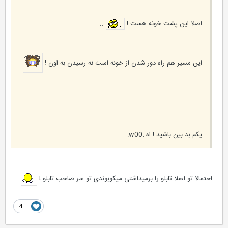
اصلا اين پشت خونه هست !
..
اين مسير هم راه دور شدن از خونه است نه رسيدن به اون !
يكم بد بين باشيد ! اه :w00:
احتمالا تو اصلا تابلو را برمیداشتی میکوبوندی تو سر صاحب تابلو !
4