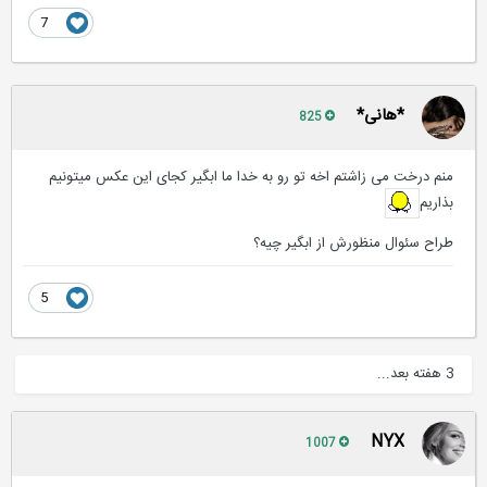
7
*هانی*
825
منم درخت می زاشتم اخه تو رو به خدا ما ابگیر کجای این عکس میتونیم
بذاریم
طراح سئوال منظورش از ابگیر چیه؟
5
3 هفته بعد...
NYX
1007