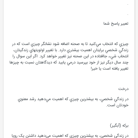
.
.
تعبير پاسخ شما
چيزي که انتخاب مي‌کنيد تا به صحنه اضافه شود نشانگر چيزي است که در
زندگي شخصي برايتان اهميت بيشتري دارد. با تغيير اولويتهاي زندگيتان،
انتخاب شي‌ء جاافتاده در اين صحنه نيز تغيير خواهد کرد. اگر اين سوال را
چند سال ديگر نيز از خود بپرسيد درمي يابيد که ديدگاهتان نسبت به چيزها
تغيير يافته است يا خير!
درخت
در زندگي شخصي، به بيشترين چيزي که اهميت مي‌دهيد رشد معنوي
خودتان است.
برکه (آبگير)
در زندگي شخصي، به بيشترين چيزي که اهميت مي‌دهيد داشتن يک رويا