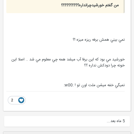
من گفتم خورشیدچرانداره؟؟؟؟؟؟؟؟؟؟
نمي بيني همش برفه ريزه ميزه !؟
خورشيد مي بود كه اين برفا آب ميشد همه چي معلوم مي شد .. اصلا اين
خونه چرا دودكش نداره ؟؟
نميگي خفه ميشن ملت اون تو ! :w00:
2
5 ماه بعد...