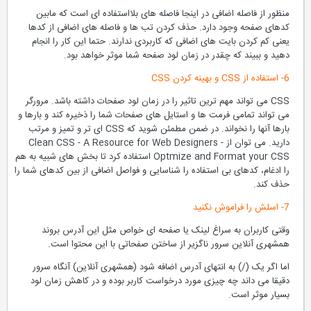
منظور از فاصله اضافی در اینجا فاصله های بلااستفاده ای است که مابین
کدهای صفحه وجود دارد. حذف کردن تب ها و فاصله های اضافی از کدها
یعنی کم کردن بایت های اضافی که کاربردی ندارند. حتما این کار را انجام
دهید و ببیند که چقدر در زمان لود صفحه شما موثر خواهد بود.
6- استفاده از CSS و بهینه کردن
CSS
CSS می تواند مهم ترین تاثیر را در زمان لود صفحات داشته باشد. مرورگر
می تواند تمامی فرمت ها و استایل های صفحات شما را ذخیره کند و بارها و
بارها آنها را نخواند. در ضمن مطمئن شوید که CSS ای تر و تمیز و مرتب
دارید. می توان از Clean CSS - A Resource for Web Designers -
Optmize and Format your CSS استفاده کرد تا بخش های شبیه به هم
را ادغام، کدهای بی استفاده را شناسایی و فواصل اضافی از بین کدهای شما را
حذف کند.
7- اسلش را فراموش نکنید
وقتی کاربران به سراغ لینک یا صفحه ای خواص مثل این آدرس بروند
همشهری آنلاین سرور ناگزیر از ساختن صفحاتی با این محتوا است.
اما اگر یک (/) به انتهای آدرس اضافه شود (همشهری آنلاین) آنگاه سرور
دقیقا می داند چه چیزی مورد درخواست کاربر بوده و در کاهش زمان لود
بسیار موثر است.